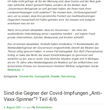
Ich habe nicht gefragt, ob Sie der Meinung sind, dass Cuomo und der Rest ‚gute
oder schlechte Arbeit‘ gemacht haben, sondern ob Sie denken, dass
„Gouverneure Befugnisse an sich gerissen haben, die ihnen nach ihren
Landesverfassungen nicht zustehen?“ Sie müssen kein „Verfassungsanwalt“
sein, um zu wissen, dass Ihre persönliche Freiheit von machtwahnsinnigen
Oligarchen massenhaft mit Füßen getreten wird. Sie müssen sich lediglich
anschauen was sie tun.
Wann ist es jemals akzeptabel, dass ein Gouverneur – der ohne die
ausdrückliche Unterstützung seiner Legislative handelt – auf eigene Faust
private Unternehmen, Schulen, Restaurants und Kirchen schließt?
Das ist niemals akzeptabel. Deshalb haben mindestens 15 Bundesstaaten die
Notstandsbefugnisse der Gouverneure eingeschränkt, obwohl die Medien das
Thema völlig ignoriert haben. In einem Fall behauptete Tom Wolf (Pennsylvania)
trotzig, er habe das Recht, die neuen Einschränkungen zu ignorieren und
weiterhin zu tun, was er wolle. Eine ähnliche Situation ergab sich in Michigan,
als ein 76 Jahre altes Notstandsgesetz als Reaktion auf die willkürlichen und
tyrannischen Erlasse von Gouverneurin Gretchen Whitmer aufgehoben wurde.
Weiterlesen
→
Schlagworte:
Coronakritik
,
Coronapolitik
,
Debatte
,
Übersetzung
Sind die Gegner der Covid-Impfungen „Anti-
Vaxx-Spinner“? Teil 4/6
on
6. August 2021
von
us
|
Kommentieren