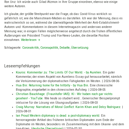
Ron Unz: Ich würde auch Gilad Atzmon in Ihre Gruppe einordnen, ebenso wie einige
weitere Autoren.
Ich glaube, der größte Streitpunkt war die Frage, ob das Covid-Virus wirklich so
gefährlich ist, wie die Mainstream-Medien es darstellen. Ich war der Meinung, dass es
wahrscheinlich so sei, während die überwältigende Mehrheit der Anti-Establishment-
Autoren und -Kommentatoren in diesem Internetmagazin und anderswo anderer
Meinung war, in einigen Fällen möglicherweise angeheizt durch die frühen öffentlichen
Äußerungen von Präsident Trump und Fox-News-Leuten, die dieselbe Position
einnahmen.
Weiterlesen
→
Schlagworte:
Coronakritik
,
Coronapolitik
,
Debatte
,
Übersetzung
Leseempfehlungen
Kouros: Kommentar zu: The Limits Of Our World. - by Aurelien
.
Ein guter
Kommentar, der einen Aspekt von Aureliens Essay gut herausarbeitet, nämlich
die Verkümmerung der diplomatischen Fähigkeiten im Westen.
|
2026-08-06
Hua Bin: Returning home for the hillbilly - by Hua Bin
.
Eine chinesische
Biographie, eingebettet in den chinesischen Aufstieg.
|
2026-08-05
Christian Bauckhage: (Fraunhofer IAIS): KI - Wir haben noch gar nichts
gesehen! - YouTube
.
Wie heute so studiert wird...Generischer Beispielprompt
inklusive für die Lösung von Übungsaufgaben.
|
2026-08-03
Craig Murray: Narratives of Moral Conflict: Karim Khan and Delcy Rodriguez
.
|
2026-08-01
Ian Proud:Western diplomacy is dead: a post-diplomacy world
.
Ein
hervorragender Artikel des früheren britischen Diplomaten zum Ende der
Diplomatie im Westen, besonders im Zusammenhang mit dem Ukaine- und dem
Iran-Krieg. (
deutsche Übersetzung
)
|
2026-07-30