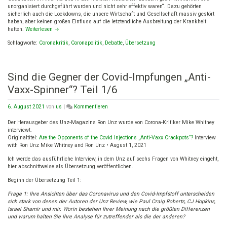
unorganisiert durchgeführt wurden und nicht sehr effektiv waren“. Dazu gehörten
sicherlich auch die Lockdowns, die unsere Wirtschaft und Gesellschaft massiv gestört
haben, aber keinen großen Einfluss auf die letztendliche Ausbreitung der Krankheit
hatten.
Weiterlesen
→
Schlagworte:
Coronakritik
,
Coronapolitik
,
Debatte
,
Übersetzung
Sind die Gegner der Covid-Impfungen „Anti-
Vaxx-Spinner“? Teil 1/6
on
6. August 2021
von
us
|
Kommentieren
Sind
die
Der Herausgeber des Unz-Magazins Ron Unz wurde von Corona-Kritiker Mike Whitney
Gegner
interviewt.
der
Originaltitel
: Are the Opponents of the Covid Injections „Anti-Vaxx Crackpots“?
Interview
Covid-
with Ron Unz Mike Whitney and Ron Unz • August 1, 2021
Impfungen
Ich werde das ausführliche Interview, in dem Unz auf sechs Fragen von Whitney eingeht,
„Anti-
hier abschnittweise als Übersetzung veröffentlichen.
Vaxx-
Spinner“?
Beginn der Übersetzung Teil 1:
Teil
1/6
Frage 1: Ihre Ansichten über das Coronavirus und den Covid-Impfstoff unterscheiden
sich stark von denen der Autoren der Unz Review, wie Paul Craig Roberts, CJ Hopkins,
Israel Shamir und mir. Worin bestehen Ihrer Meinung nach die größten Differenzen
und warum halten Sie Ihre Analyse für zutreffender als die der anderen?