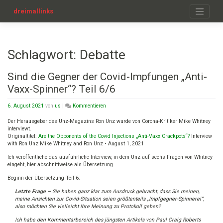
Zum
Inhalt
dreimallinks
springen
Schlagwort:
Debatte
Sind die Gegner der Covid-Impfungen „Anti-
Vaxx-Spinner“? Teil 6/6
on
6. August 2021
von
us
|
Kommentieren
Sind
die
Der Herausgeber des Unz-Magazins Ron Unz wurde von Corona-Kritiker Mike Whitney
Gegner
interviewt.
der
Originaltitel:
Are the Opponents of the Covid Injections „Anti-Vaxx Crackpots“?
Interview
Covid-
with Ron Unz Mike Whitney and Ron Unz • August 1, 2021
Impfungen
Ich veröffentliche das ausführliche Interview, in dem Unz auf sechs Fragen von Whitney
„Anti-
eingeht, hier abschnittweise als Übersetzung.
Vaxx-
Spinner“?
Beginn der Übersetzung Teil 6:
Teil
6/6
Letzte Frage –
Sie haben ganz klar zum Ausdruck gebracht, dass Sie meinen,
meine Ansichten zur Covid-Situation seien größtenteils „Impfgegner-Spinnerei“,
also möchten Sie vielleicht Ihre Meinung zu Protokoll geben?
Ich habe den Kommentarbereich des jüngsten Artikels von Paul Craig Roberts