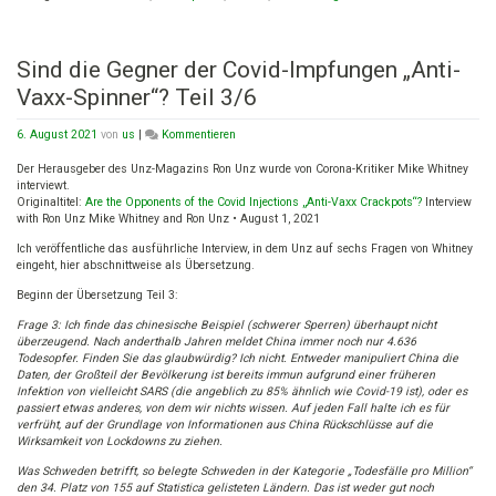
Sind die Gegner der Covid-Impfungen „Anti-
Vaxx-Spinner“? Teil 3/6
on
6. August 2021
von
us
|
Kommentieren
Sind
die
Der Herausgeber des Unz-Magazins Ron Unz wurde von Corona-Kritiker Mike Whitney
Gegner
interviewt.
der
Originaltitel:
Are the Opponents of the Covid Injections „Anti-Vaxx Crackpots“?
Interview
Covid-
with Ron Unz Mike Whitney and Ron Unz • August 1, 2021
Impfungen
Ich veröffentliche das ausführliche Interview, in dem Unz auf sechs Fragen von Whitney
„Anti-
eingeht, hier abschnittweise als Übersetzung.
Vaxx-
Spinner“?
Beginn der Übersetzung Teil 3:
Teil
3/6
Frage 3: Ich finde das chinesische Beispiel (schwerer Sperren) überhaupt nicht
überzeugend. Nach anderthalb Jahren meldet China immer noch nur 4.636
Todesopfer. Finden Sie das glaubwürdig? Ich nicht. Entweder manipuliert China die
Daten, der Großteil der Bevölkerung ist bereits immun aufgrund einer früheren
Infektion von vielleicht SARS (die angeblich zu 85% ähnlich wie Covid-19 ist), oder es
passiert etwas anderes, von dem wir nichts wissen. Auf jeden Fall halte ich es für
verfrüht, auf der Grundlage von Informationen aus China Rückschlüsse auf die
Wirksamkeit von Lockdowns zu ziehen.
Was Schweden betrifft, so belegte Schweden in der Kategorie „Todesfälle pro Million“
den 34. Platz von 155 auf Statistica gelisteten Ländern. Das ist weder gut noch