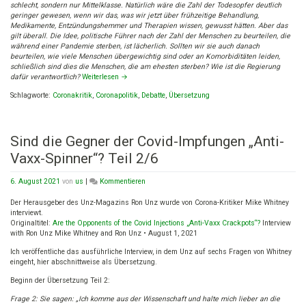
schlecht, sondern nur Mittelklasse. Natürlich wäre die Zahl der Todesopfer deutlich
geringer gewesen, wenn wir das, was wir jetzt über frühzeitige Behandlung,
Medikamente, Entzündungshemmer und Therapien wissen, gewusst hätten. Aber das
gilt überall. Die Idee, politische Führer nach der Zahl der Menschen zu beurteilen, die
während einer Pandemie sterben, ist lächerlich. Sollten wir sie auch danach
beurteilen, wie viele Menschen übergewichtig sind oder an Komorbiditäten leiden,
schließlich sind dies die Menschen, die am ehesten sterben? Wie ist die Regierung
dafür verantwortlich?
Weiterlesen
→
Schlagworte:
Coronakritik
,
Coronapolitik
,
Debatte
,
Übersetzung
Sind die Gegner der Covid-Impfungen „Anti-
Vaxx-Spinner“? Teil 2/6
on
6. August 2021
von
us
|
Kommentieren
Sind
die
Der Herausgeber des Unz-Magazins Ron Unz wurde von Corona-Kritiker Mike Whitney
Gegner
interviewt.
der
Originaltitel:
Are the Opponents of the Covid Injections „Anti-Vaxx Crackpots“?
Interview
Covid-
with Ron Unz Mike Whitney and Ron Unz • August 1, 2021
Impfungen
Ich veröffentliche das ausführliche Interview, in dem Unz auf sechs Fragen von Whitney
„Anti-
eingeht, hier abschnittweise als Übersetzung.
Vaxx-
Spinner“?
Beginn der Übersetzung Teil 2:
Teil
2/6
Frage 2: Sie sagen: „Ich komme aus der Wissenschaft und halte mich lieber an die