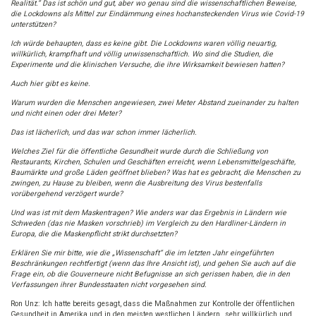
Realität.“ Das ist schön und gut, aber wo genau sind die wissenschaftlichen Beweise,
die Lockdowns als Mittel zur Eindämmung eines hochansteckenden Virus wie Covid-19
unterstützen?
Ich würde behaupten, dass es keine gibt. Die Lockdowns waren völlig neuartig,
willkürlich, krampfhaft und völlig unwissenschaftlich. Wo sind die Studien, die
Experimente und die klinischen Versuche, die ihre Wirksamkeit bewiesen hatten?
Auch hier gibt es keine.
Warum wurden die Menschen angewiesen, zwei Meter Abstand zueinander zu halten
und nicht einen oder drei Meter?
Das ist lächerlich, und das war schon immer lächerlich.
Welches Ziel für die öffentliche Gesundheit wurde durch die Schließung von
Restaurants, Kirchen, Schulen und Geschäften erreicht, wenn Lebensmittelgeschäfte,
Baumärkte und große Läden geöffnet blieben? Was hat es gebracht, die Menschen zu
zwingen, zu Hause zu bleiben, wenn die Ausbreitung des Virus bestenfalls
vorübergehend verzögert wurde?
Und was ist mit dem Maskentragen? Wie anders war das Ergebnis in Ländern wie
Schweden (das nie Masken vorschrieb) im Vergleich zu den Hardliner-Ländern in
Europa, die die Maskenpflicht strikt durchsetzten?
Erklären Sie mir bitte, wie die „Wissenschaft“ die im letzten Jahr eingeführten
Beschränkungen rechtfertigt (wenn das Ihre Ansicht ist), und gehen Sie auch auf die
Frage ein, ob die Gouverneure nicht Befugnisse an sich gerissen haben, die in den
Verfassungen ihrer Bundesstaaten nicht vorgesehen sind.
Ron Unz: Ich hatte bereits gesagt, dass die Maßnahmen zur Kontrolle der öffentlichen
Gesundheit in Amerika und in den meisten westlichen Ländern „sehr willkürlich und