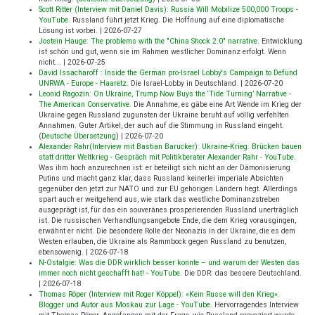
Scott Ritter (Interview mit Daniel Davis): Russia Will Mobilize 500,000 Troops -
YouTube
.
Russland führt jetzt Krieg. Die Hoffnung auf eine diplomatische
Lösung ist vorbei.
|
2026-07-27
Jostein Hauge: The problems with the "China Shock 2.0" narrative
.
Entwicklung
ist schön und gut, wenn sie im Rahmen westlicher Dominanz erfolgt. Wenn
nicht...
|
2026-07-25
David Issacharoff : Inside the German pro-Israel Lobby's Campaign to Defund
UNRWA - Europe - Haaretz
.
Die Israel-Lobby in Deutschland.
|
2026-07-20
Leonid Ragozin: On Ukraine, Trump Now Buys the ‘Tide Turning’ Narrative -
The American Conservative
.
Die Annahme, es gäbe eine Art Wende im Krieg der
Ukraine gegen Russland zugunsten der Ukraine beruht auf völlig verfehlten
Annahmen. Guter Artikel, der auch auf die Stimmung in Russland eingeht.
(
Deutsche Übersetzung
)
|
2026-07-20
Alexander Rahr(Interview mit Bastian Barucker): Ukraine-Krieg: Brücken bauen
statt dritter Weltkrieg - Gespräch mit Politikberater Alexander Rahr - YouTube
.
Was ihm hoch anzurechnen ist: er beteiligt sich nicht an der Dämonisierung
Putins und macht ganz klar, dass Russland keinerlei imperiale Absichten
gegenüber den jetzt zur NATO und zur EU gehörigen Ländern hegt. Allerdings
spart auch er weitgehend aus, wie stark das westliche Dominanzstreben
ausgeprägt ist, für das ein souveränes prosperierenden Russland unerträglich
ist. Die russischen Verhandlungsangebote Ende, die dem Krieg vorausgingen,
erwähnt er nicht. Die besondere Rolle der Neonazis in der Ukraine, die es dem
Westen erlauben, die Ukraine als Rammbock gegen Russland zu benutzen,
ebensowenig.
|
2026-07-18
N-Ostalgie: Was die DDR wirklich besser konnte – und warum der Westen das
immer noch nicht geschafft hat! - YouTube
.
Die DDR: das bessere Deutschland.
|
2026-07-18
Thomas Röper (Interview mit Roger Köppel): «Kein Russe will den Krieg»:
Blogger und Autor aus Moskau zur Lage - YouTube
.
Hervorragendes Interview