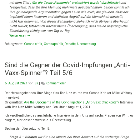
mit dem Titel
„Wie die Covid-„Pandemie“ orchestriert wurde“ durchforstet
und
festgestellt, dass Sie Ihre Meinung mehrmals geäußert haben. Leider konnte ich
Ihre grundlegende Argumentation gegen Leute wie mich, die glauben, dass der
Impfstoff einen finsteren und tödlichen Angriff auf die Menschheit darstellt,
nicht klar erkennen. Von dieser Behauptung ziehe ich mich übrigens überhaupt
nicht zurück, tatsächlich wächst meine Überzeugung, dass meine ursprüngliche
Einschätzung richtig war, von Tag zu Tag.
Weiterlesen
→
Schlagworte:
Coronakritik
,
Coronapolitik
,
Debatte
,
Übersetzung
Sind die Gegner der Covid-Impfungen „Anti-
Vaxx-Spinner“? Teil 5/6
on
6. August 2021
von
us
|
Kommentieren
Sind
die
Der Herausgeber des Unz-Magazins Ron Unz wurde von Corona-Kritiker Mike Whitney
Gegner
interviewt.
der
Originaltitel:
Are the Opponents of the Covid Injections „Anti-Vaxx Crackpots“?
Interview
Covid-
with Ron Unz Mike Whitney and Ron Unz • August 1, 2021
Impfungen
Ich veröffentliche das ausführliche Interview, in dem Unz auf sechs Fragen von Whitney
„Anti-
eingeht, hier abschnittweise als Übersetzung.
Vaxx-
Spinner“?
Beginn der Übersetzung Teil 5:
Teil
5/6
Frage 5 – Bleiben
wir für eine Minute bei Ihrer Antwort auf die vorherige Frage.