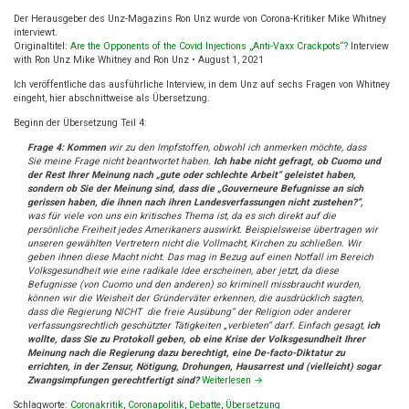
Sind
die
Der Herausgeber des Unz-Magazins Ron Unz wurde von Corona-Kritiker Mike Whitney
Gegner
interviewt.
der
Originaltitel:
Are the Opponents of the Covid Injections „Anti-Vaxx Crackpots“?
Interview
Covid-
with Ron Unz Mike Whitney and Ron Unz • August 1, 2021
Impfungen
Ich veröffentliche das ausführliche Interview, in dem Unz auf sechs Fragen von Whitney
„Anti-
eingeht, hier abschnittweise als Übersetzung.
Vaxx-
Spinner“?
Beginn der Übersetzung Teil 4:
Teil
4/6
Frage 4: Kommen
wir zu den Impfstoffen, obwohl ich anmerken möchte, dass
Sie meine Frage nicht beantwortet haben.
Ich habe nicht gefragt, ob Cuomo und
der Rest Ihrer Meinung nach „gute oder schlechte Arbeit“ geleistet haben,
sondern
ob
Sie der Meinung sind, dass die „Gouverneure Befugnisse an sich
gerissen haben, die ihnen nach ihren Landesverfassungen nicht zustehen?“,
was
für viele von uns ein kritisches Thema ist, da es sich direkt auf die
persönliche Freiheit jedes Amerikaners auswirkt.
Beispielsweise übertragen wir
unseren gewählten Vertretern nicht die Vollmacht, Kirchen zu schließen.
Wir
geben ihnen diese Macht nicht. Das mag in Bezug auf einen Notfall im Bereich
Volksgesundheit wie eine radikale Idee erscheinen, aber jetzt, da diese
Befugnisse (von Cuomo und den anderen) so kriminell missbraucht wurden,
können wir die Weisheit der Gründerväter erkennen, die ausdrücklich sagten,
dass die Regierung NICHT die freie Ausübung“ der Religion oder anderer
verfassungsrechtlich geschützter Tätigkeiten „verbieten“ darf. Einfach gesagt,
ich
wollte, dass Sie zu Protokoll geben, ob eine Krise der Volksgesundheit Ihrer
Meinung nach die Regierung dazu berechtigt, eine De-facto-Diktatur zu
errichten, in der Zensur, Nötigung, Drohungen, Hausarrest und (vielleicht) sogar
Zwangsimpfungen gerechtfertigt sind?
Weiterlesen
→
Schlagworte:
Coronakritik
,
Coronapolitik
,
Debatte
,
Übersetzung