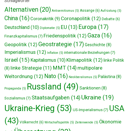
Schlagwörter
Alternativen
(20)
Assange
(6)
Antisemitismus
(5)
Aufrüstung
(5)
China
(16)
Coronapolitik
(12)
Coronakritik
(9)
Debatte
(6)
Europa
(17)
EU
(13)
Deutschland
(10)
Diplomatie
(5)
Gaza
(16)
Friedenspolitik
(12)
Finanzkapitalismus
(7)
Geostrategie
(17)
Geopolitik
(12)
Geschichte
(8)
Imperialismus
(12)
internationale Beziehungen
(7)
Inflation
(5)
Israel
(15)
Klimapolitik
(12)
Kapitalismus
(10)
linke Politik
MMT
(14)
multipolare
linke Strategie
(11)
(8)
Nato
(16)
Weltordnung
(12)
Palästina
(8)
Neoliberalismus
(5)
Russland
(49)
Sanktionen
(8)
Propaganda
(5)
Ukraine
(19)
Staatsaufgaben
(14)
Sozialismus
(7)
Ukraine-Krieg
(53)
USA
US-Imperialismus
(7)
(43)
Ökonomie
Völkerrecht
(6)
Wirtschaftspolitik
(5)
Zeitenwende
(5)