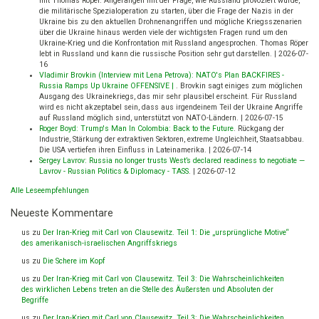
mit Thomas Röper. Angefangen mit der Frage, wie Russland provoziert wurde,
die militärische Spezialoperation zu starten, über die Frage der Nazis in der
Ukraine bis zu den aktuellen Drohnenangriffen und mögliche Kriegsszenarien
über die Ukraine hinaus werden viele der wichtigsten Fragen rund um den
Ukraine-Krieg und die Konfrontation mit Russland angesprochen. Thomas Röper
lebt in Russland und kann die russische Position sehr gut darstellen.
|
2026-07-
16
Vladimir Brovkin (Interview mit Lena Petrova): NATO's Plan BACKFIRES -
Russia Ramps Up Ukraine OFFENSIVE |
.
Brovkin sagt einiges zum möglichen
Ausgang des Ukrainekriegs, das mir sehr plausibel erscheint. Für Russland
wird es nicht akzeptabel sein, dass aus irgendeinem Teil der Ukraine Angriffe
auf Russland möglich sind, unterstützt von NATO-Ländern.
|
2026-07-15
Roger Boyd: Trump's Man In Colombia: Back to the Future
.
Rückgang der
Industrie, Stärkung der extraktiven Sektoren, extreme Ungleichheit, Staatsabbau.
Die USA vertiefen ihren Einfluss in Lateinamerika.
|
2026-07-14
Sergey Lavrov: Russia no longer trusts West’s declared readiness to negotiate —
Lavrov - Russian Politics & Diplomacy - TASS
.
|
2026-07-12
Alle Leseempfehlungen
Neueste Kommentare
us
zu
Der Iran-Krieg mit Carl von Clausewitz. Teil 1: Die „ursprüngliche Motive“
des amerikanisch-israelischen Angriffskriegs
us
zu
Die Schere im Kopf
us
zu
Der Iran-Krieg mit Carl von Clausewitz. Teil 3: Die Wahrscheinlichkeiten
des wirklichen Lebens treten an die Stelle des Äußersten und Absoluten der
Begriffe
us
zu
Der Iran-Krieg mit Carl von Clausewitz. Teil 3: Die Wahrscheinlichkeiten