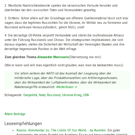
update]
2. Westliche Nachrichtendienste spielen die ukrainischen Verluste herunter und
übertreiben bei den russischen Toten und Verwundeten gewaltig.
3. Drittens: Schon allein auf der Grundlage von offenem Quellenmaterial lässt sich klar
sagen, dass die legitimen Aussichten für die Ukraine, ihr Militär neu zu formieren und
Russland wirksam herauszufordern, gleich NULL sind!
4. Die derzeitige US-Politik verprellt Verbündete und stärkt die multinationale Allianz
unter der Führung Russlands und Chinas. Die strategischen Implikationen, die sich
daraus ergeben, stellen die Sicherheit der Wirtschaft der Vereinigten Staaten und ihre
derzeitige hegemoniale Position in der Welt infrage.
Zum gleichen Thema
Alexander Mercouris
(Übersetzung von mir)
:
(Wie er kann und will man eigentlich nicht glauben, was man da beobachten muss)
Vor allem seitens der NATO ist das Ausmaß der Leugnung über die
militärische Lage, über die Produktionszahlen von Artilleriegeschossen,
über die Wirksamkeit der Luftabwehrraketen, über die Wirksamkeit der
Raketenangriffe erstaunlich.
Weiterlesen
→
Schlagworte:
Geopolitik
,
Nato
,
Russland
,
Ukraine-Krieg
,
USA
Beitragsnavigation
Ältere Beiträge
Leseempfehlungen
Kouros: Kommentar zu: The Limits Of Our World. - by Aurelien
.
Ein guter
Kommentar, der einen Aspekt von Aureliens Essay gut herausarbeitet, nämlich