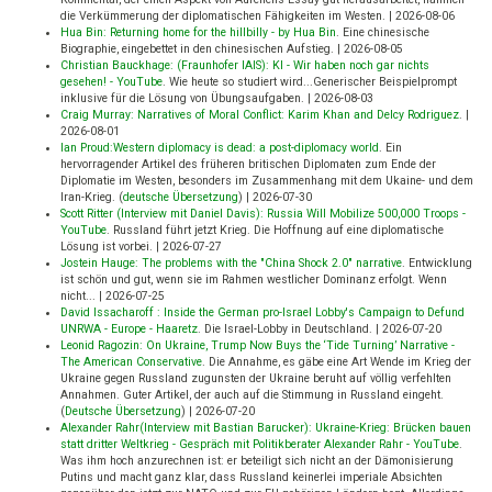
die Verkümmerung der diplomatischen Fähigkeiten im Westen.
|
2026-08-06
Hua Bin: Returning home for the hillbilly - by Hua Bin
.
Eine chinesische
Biographie, eingebettet in den chinesischen Aufstieg.
|
2026-08-05
Christian Bauckhage: (Fraunhofer IAIS): KI - Wir haben noch gar nichts
gesehen! - YouTube
.
Wie heute so studiert wird...Generischer Beispielprompt
inklusive für die Lösung von Übungsaufgaben.
|
2026-08-03
Craig Murray: Narratives of Moral Conflict: Karim Khan and Delcy Rodriguez
.
|
2026-08-01
Ian Proud:Western diplomacy is dead: a post-diplomacy world
.
Ein
hervorragender Artikel des früheren britischen Diplomaten zum Ende der
Diplomatie im Westen, besonders im Zusammenhang mit dem Ukaine- und dem
Iran-Krieg. (
deutsche Übersetzung
)
|
2026-07-30
Scott Ritter (Interview mit Daniel Davis): Russia Will Mobilize 500,000 Troops -
YouTube
.
Russland führt jetzt Krieg. Die Hoffnung auf eine diplomatische
Lösung ist vorbei.
|
2026-07-27
Jostein Hauge: The problems with the "China Shock 2.0" narrative
.
Entwicklung
ist schön und gut, wenn sie im Rahmen westlicher Dominanz erfolgt. Wenn
nicht...
|
2026-07-25
David Issacharoff : Inside the German pro-Israel Lobby's Campaign to Defund
UNRWA - Europe - Haaretz
.
Die Israel-Lobby in Deutschland.
|
2026-07-20
Leonid Ragozin: On Ukraine, Trump Now Buys the ‘Tide Turning’ Narrative -
The American Conservative
.
Die Annahme, es gäbe eine Art Wende im Krieg der
Ukraine gegen Russland zugunsten der Ukraine beruht auf völlig verfehlten
Annahmen. Guter Artikel, der auch auf die Stimmung in Russland eingeht.
(
Deutsche Übersetzung
)
|
2026-07-20
Alexander Rahr(Interview mit Bastian Barucker): Ukraine-Krieg: Brücken bauen
statt dritter Weltkrieg - Gespräch mit Politikberater Alexander Rahr - YouTube
.
Was ihm hoch anzurechnen ist: er beteiligt sich nicht an der Dämonisierung
Putins und macht ganz klar, dass Russland keinerlei imperiale Absichten