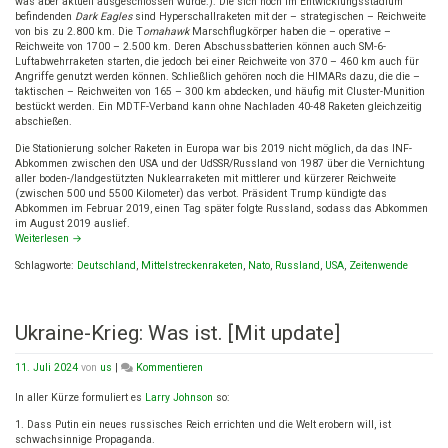
was aber aktuell ausgeschlossen wurde.): Die sich noch im Entwicklungsstadium
befindenden
Dark Eagles
sind Hyperschallraketen mit der – strategischen – Reichweite
von bis zu 2.800 km. Die T
omahawk
Marschflugkörper haben die – operative –
Reichweite von 1700 – 2.500 km. Deren Abschussbatterien können auch SM-6-
Luftabwehrraketen starten, die jedoch bei einer Reichweite von 370 – 460 km auch für
Angriffe genutzt werden können. Schließlich gehören noch die HIMARs dazu, die die –
taktischen – Reichweiten von 165 – 300 km abdecken, und häufig mit Cluster-Munition
bestückt werden. Ein MDTF-Verband kann ohne Nachladen 40-48 Raketen gleichzeitig
abschießen.
Die Stationierung solcher Raketen in Europa war bis 2019 nicht möglich, da das INF-
Abkommen zwischen den USA und der UdSSR/Russland von 1987 über die Vernichtung
aller boden-/landgestützten Nuklearraketen mit mittlerer und kürzerer Reichweite
(zwischen 500 und 5500 Kilometer) das verbot. Präsident Trump kündigte das
Abkommen im Februar 2019, einen Tag später folgte Russland, sodass das Abkommen
im August 2019 auslief.
Weiterlesen
→
Schlagworte:
Deutschland
,
Mittelstreckenraketen
,
Nato
,
Russland
,
USA
,
Zeitenwende
Ukraine-Krieg: Was ist. [Mit update]
on
11. Juli 2024
von
us
|
Kommentieren
Ukraine-
Krieg:
In aller Kürze formuliert es
Larry Johnson
so:
Was
1. Dass Putin ein neues russisches Reich errichten und die Welt erobern will, ist
ist.
schwachsinnige Propaganda.
[Mit