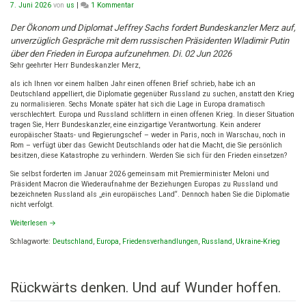
zu
7. Juni 2026
von
us
|
1 Kommentar
Jeffrey
Sachs:
Der Ökonom und Diplomat Jeffrey Sachs fordert Bundeskanzler Merz auf,
Offener
unverzüglich Gespräche mit dem russischen Präsidenten Wladimir Putin
Brief
über den Frieden in Europa aufzunehmen. Di. 02 Jun 2026
an
Sehr geehrter Herr Bundeskanzler Merz,
Bundeskanzler
Friedrich
als ich Ihnen vor einem halben Jahr einen offenen Brief schrieb, habe ich an
Merz
Deutschland appelliert, die Diplomatie gegenüber Russland zu suchen, anstatt den Krieg
zu normalisieren. Sechs Monate später hat sich die Lage in Europa dramatisch
verschlechtert. Europa und Russland schlittern in einen offenen Krieg. In dieser Situation
tragen Sie, Herr Bundeskanzler, eine einzigartige Verantwortung. Kein anderer
europäischer Staats- und Regierungschef – weder in Paris, noch in Warschau, noch in
Rom – verfügt über das Gewicht Deutschlands oder hat die Macht, die Sie persönlich
besitzen, diese Katastrophe zu verhindern. Werden Sie sich für den Frieden einsetzen?
Sie selbst forderten im Januar 2026 gemeinsam mit Premierminister Meloni und
Präsident Macron die Wiederaufnahme der Beziehungen Europas zu Russland und
bezeichneten Russland als „ein europäisches Land“. Dennoch haben Sie die Diplomatie
nicht verfolgt.
Weiterlesen
→
Schlagworte:
Deutschland
,
Europa
,
Friedensverhandlungen
,
Russland
,
Ukraine-Krieg
Rückwärts denken. Und auf Wunder hoffen.