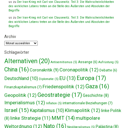
us
zu
Der Iran-Krieg mit Carl von Clausewitz. Teil 3: Die Wahrscheinlichkeiten
des wirklichen Lebens treten an die Stelle des Äußersten und Absoluten der
Begriffe
us
zu
Der Iran-Krieg mit Carl von Clausewitz. Teil 3: Die Wahrscheinlichkeiten
des wirklichen Lebens treten an die Stelle des Äußersten und Absoluten der
Begriffe
Archiv
Archiv
Schlagwörter
Alternativen
(20)
Assange
(6)
Antisemitismus
(5)
Aufrüstung
(5)
China
(16)
Coronapolitik
(12)
Coronakritik
(9)
Debatte
(6)
Europa
(17)
EU
(13)
Deutschland
(10)
Diplomatie
(5)
Gaza
(16)
Friedenspolitik
(12)
Finanzkapitalismus
(7)
Geostrategie
(17)
Geopolitik
(12)
Geschichte
(8)
Imperialismus
(12)
internationale Beziehungen
(7)
Inflation
(5)
Israel
(15)
Klimapolitik
(12)
Kapitalismus
(10)
linke Politik
MMT
(14)
multipolare
linke Strategie
(11)
(8)
Nato
(16)
Weltordnung
(12)
Palästina
(8)
Neoliberalismus
(5)