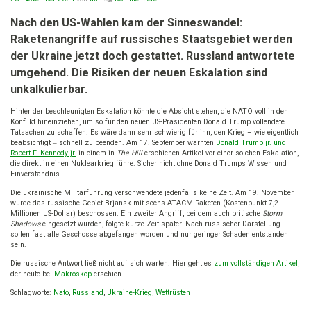
Der
Ukraine-
Nach den US-Wahlen kam der Sinneswandel:
Krieg
Raketenangriffe auf russisches Staatsgebiet werden
soll
„Trump-
der Ukraine jetzt doch gestattet. Russland antwortete
sicher“
umgehend. Die Risiken der neuen Eskalation sind
werden
unkalkulierbar.
Hinter der beschleunigten Eskalation könnte die Absicht stehen, die NATO voll in den
Konflikt hineinziehen, um so für den neuen US-Präsidenten Donald Trump vollendete
Tatsachen zu schaffen. Es wäre dann sehr schwierig für ihn, den Krieg – wie eigentlich
beabsichtigt
schnell zu beenden. Am 17. September warnten
Donald Trump jr. und
–
Robert F. Kennedy jr.
in einem in
The Hill
erschienen Artikel vor einer solchen Eskalation,
die direkt in einen Nuklearkrieg führe. Sicher nicht ohne Donald Trumps Wissen und
Einverständnis.
Die ukrainische Militärführung verschwendete jedenfalls keine Zeit. Am 19. November
wurde das russische Gebiet Brjansk mit sechs ATACM-Raketen (Kostenpunkt 7,2
Millionen US-Dollar) beschossen. Ein zweiter Angriff, bei dem auch britische
Storm
Shadows
eingesetzt wurden, folgte kurze Zeit später. Nach russischer Darstellung
sollen fast alle Geschosse abgefangen worden und nur geringer Schaden entstanden
sein.
Die russische Antwort ließ nicht auf sich warten. Hier geht es
zum vollständigen Artikel,
der heute bei
Makroskop
erschien.
Schlagworte:
Nato
,
Russland
,
Ukraine-Krieg
,
Wettrüsten