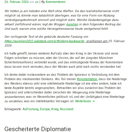
on
26. Februar 2026
von
us
|
Kommentieren
Rückwärts
denken.
Wir hätten ja am liebsten eine Welt ohne Waffen. Da das realistischerweise nicht
Und
möglich ist, könnte man tatsächlich überlegen, was für eine Form von Rüstung
auf
verteidigungstechnisch sinnvoll und möglich wäre. Welche Gedankengänge dazu
Wunder
aktuell zielführend wären, legt der Blogger
Aurelien
in dem folgenden Beitrag dar.
hoffen.
Und auch, warum eine solche Herangehensweise heute weitgehend fehlt.
Der vorliegende Text ist die gekürzte deutsche Fassung von
https://aurelien2022.substack.com/p/thinking-backwards ,
erschienen am
25. Februar
2026
Ich hatte gehofft, keinen weiteren Aufsatz über den Krieg in der Ukraine und seine
Folgen schreiben zu müssen, aber der Unsinn, der auf der jüngsten Münchner
Sicherheitskonferenz verbreitet wurde, und das entmutigende Niveau der Kommentare
dazu lassen mich vermuten, dass der Westen auch jetzt noch nichts verstanden hat.
Ich denke dabei insbesondere an das Problem der Ignoranz in Verbindung mit dem
Problem des inkohärenten Denkens. Als Teil meiner
Argumentation
, dass die Niederlage
des Westens ebenso sehr eine intellektuelle Niederlage ist wie alles andere, habe ich
beide Aspekte bereits angesprochen,. Betrachten wir also zunächst das Problem der
Ignoranz und unterscheiden dabei zwischen der
Weigerung
, eine Niederlage
anzuerkennen
, was im Wesentlichen politisch ist, und der
Unfähigkeit
, eine Niederlage
zu verstehen
, was ein intellektuelles Versagen ist.
Weiterlesen
→
Schlagworte:
Aufrüstung
,
Europa
,
Krieg
,
Russland
Gescheiterte Diplomatie