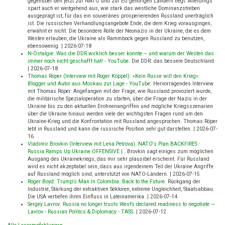
gegenüber den jetzt zur NATO und zur EU gehörigen Ländern hegt. Allerdings
spart auch er weitgehend aus, wie stark das westliche Dominanzstreben
ausgeprägt ist, für das ein souveränes prosperierenden Russland unerträglich
ist. Die russischen Verhandlungsangebote Ende, die dem Krieg vorausgingen,
erwähnt er nicht. Die besondere Rolle der Neonazis in der Ukraine, die es dem
Westen erlauben, die Ukraine als Rammbock gegen Russland zu benutzen,
ebensowenig.
|
2026-07-18
N-Ostalgie: Was die DDR wirklich besser konnte – und warum der Westen das
immer noch nicht geschafft hat! - YouTube
.
Die DDR: das bessere Deutschland.
|
2026-07-18
Thomas Röper (Interview mit Roger Köppel): «Kein Russe will den Krieg»:
Blogger und Autor aus Moskau zur Lage - YouTube
.
Hervorragendes Interview
mit Thomas Röper. Angefangen mit der Frage, wie Russland provoziert wurde,
die militärische Spezialoperation zu starten, über die Frage der Nazis in der
Ukraine bis zu den aktuellen Drohnenangriffen und mögliche Kriegsszenarien
über die Ukraine hinaus werden viele der wichtigsten Fragen rund um den
Ukraine-Krieg und die Konfrontation mit Russland angesprochen. Thomas Röper
lebt in Russland und kann die russische Position sehr gut darstellen.
|
2026-07-
16
Vladimir Brovkin (Interview mit Lena Petrova): NATO's Plan BACKFIRES -
Russia Ramps Up Ukraine OFFENSIVE |
.
Brovkin sagt einiges zum möglichen
Ausgang des Ukrainekriegs, das mir sehr plausibel erscheint. Für Russland
wird es nicht akzeptabel sein, dass aus irgendeinem Teil der Ukraine Angriffe
auf Russland möglich sind, unterstützt von NATO-Ländern.
|
2026-07-15
Roger Boyd: Trump's Man In Colombia: Back to the Future
.
Rückgang der
Industrie, Stärkung der extraktiven Sektoren, extreme Ungleichheit, Staatsabbau.
Die USA vertiefen ihren Einfluss in Lateinamerika.
|
2026-07-14
Sergey Lavrov: Russia no longer trusts West’s declared readiness to negotiate —
Lavrov - Russian Politics & Diplomacy - TASS
.
|
2026-07-12