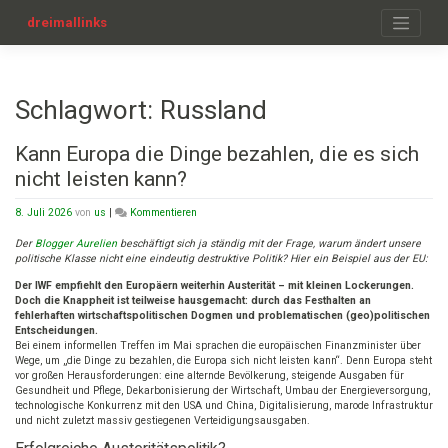
Zum
Inhalt
dreimallinks
springen
Schlagwort:
Russland
Kann Europa die Dinge bezahlen, die es sich
nicht leisten kann?
on
8. Juli 2026
von
us
|
Kommentieren
Kann
Europa
Der
Blogger Aurelien
beschäftigt sich ja ständig mit der Frage, warum ändert unsere
die
politische Klasse nicht eine eindeutig destruktive Politik? Hier ein Beispiel aus der EU:
Dinge
Der IWF empfiehlt den Europäern weiterhin Austerität – mit kleinen Lockerungen.
bezahlen,
Doch die Knappheit ist teilweise hausgemacht: durch das Festhalten an
die
fehlerhaften wirtschaftspolitischen Dogmen und problematischen (geo)politischen
es
Entscheidungen.
sich
Bei einem informellen Treffen im Mai sprachen die europäischen Finanzminister über
nicht
Wege, um „die Dinge zu bezahlen, die Europa sich nicht leisten kann“. Denn Europa steht
leisten
vor großen Herausforderungen: eine alternde Bevölkerung, steigende Ausgaben für
kann?
Gesundheit und Pflege, Dekarbonisierung der Wirtschaft, Umbau der Energieversorgung,
technologische Konkurrenz mit den USA und China, Digitalisierung, marode Infrastruktur
und nicht zuletzt massiv gestiegenen Verteidigungsausgaben.