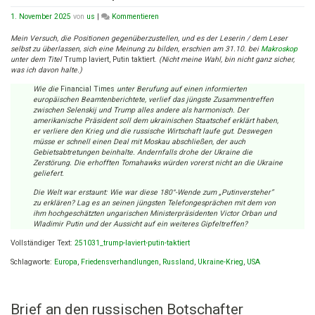
on
1. November 2025
von
us
|
Kommentieren
Gescheiterte
Diplomatie
Mein Versuch, die Positionen gegenüberzustellen, und es der Leserin / dem Leser
selbst zu überlassen, sich eine Meinung zu bilden, erschien am 31.10. bei
Makroskop
unter dem Titel
Trump laviert, Putin taktiert.
(Nicht meine Wahl, bin nicht ganz sicher,
was ich davon halte.)
Wie die
Financial Times
unter Berufung auf einen informierten
europäischen Beamtenberichtete, verlief das jüngste Zusammentreffen
zwischen Selenskij und Trump alles andere als harmonisch. Der
amerikanische Präsident soll dem ukrainischen Staatschef erklärt haben,
er verliere den Krieg und die russische Wirtschaft laufe gut. Deswegen
müsse er schnell einen Deal mit Moskau abschließen, der auch
Gebietsabtretungen beinhalte. Andernfalls drohe der Ukraine die
Zerstörung. Die erhofften Tomahawks würden vorerst nicht an die Ukraine
geliefert.
Die Welt war erstaunt: Wie war diese 180°-Wende zum „Putinversteher“
zu erklären? Lag es an seinen jüngsten Telefongesprächen mit dem von
ihm hochgeschätzten ungarischen Ministerpräsidenten Victor Orban und
Wladimir Putin und der Aussicht auf ein weiteres Gipfeltreffen?
Vollständiger Text:
251031_trump-laviert-putin-taktiert
Schlagworte:
Europa
,
Friedensverhandlungen
,
Russland
,
Ukraine-Krieg
,
USA
Brief an den russischen Botschafter