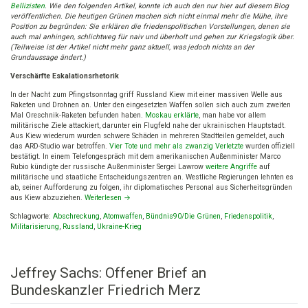
Willkommen
Bellizisten
. Wie den folgenden Artikel, konnte ich auch den nur hier auf diesem Blog
im
veröffentlichen. Die heutigen Grünen machen sich nicht einmal mehr die Mühe, ihre
neuen
Position zu begründen: Sie erklären die friedenspolitischen Vorstellungen, denen sie
nuklearen
auch mal anhingen, schlichtweg für naiv und überholt und gehen zur Kriegslogik über.
Zeitalter
(Teilweise ist der Artikel nicht mehr ganz aktuell, was jedoch nichts an der
Grundaussage ändert.)
Verschärfte Eskalationsrhetorik
In der Nacht zum Pfingstsonntag griff Russland Kiew mit einer massiven Welle aus
Raketen und Drohnen an. Unter den eingesetzten Waffen sollen sich auch zum zweiten
Mal Oreschnik-Raketen befunden haben.
Moskau erklärte
, man habe vor allem
militärische Ziele attackiert, darunter ein Flugfeld nahe der ukrainischen Hauptstadt.
Aus Kiew wiederum wurden schwere Schäden in mehreren Stadtteilen gemeldet, auch
das ARD-Studio war betroffen.
Vier Tote und mehr als zwanzig Verletzte
wurden offiziell
bestätigt. In einem Telefongespräch mit dem amerikanischen Außenminister Marco
Rubio kündigte der russische Außenminister Sergei Lawrow
weitere Angriffe
auf
militärische und staatliche Entscheidungszentren an. Westliche Regierungen lehnten es
ab, seiner Aufforderung zu folgen, ihr diplomatisches Personal aus Sicherheitsgründen
aus Kiew abzuziehen.
Weiterlesen
→
Schlagworte:
Abschreckung
,
Atomwaffen
,
Bündnis90/Die Grünen
,
Friedenspolitik
,
Militarisierung
,
Russland
,
Ukraine-Krieg
Jeffrey Sachs: Offener Brief an
Bundeskanzler Friedrich Merz