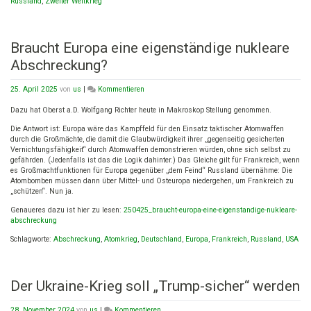
Russland
,
Zweiter Weltkrieg
Braucht Europa eine eigenständige nukleare
Abschreckung?
on
25. April 2025
von
us
|
Kommentieren
Braucht
Europa
Dazu hat Oberst a.D. Wolfgang Richter heute in Makroskop Stellung genommen.
eine
Die Antwort ist: Europa wäre das Kampffeld für den Einsatz taktischer Atomwaffen
eigenständige
durch die Großmächte, die damit die Glaubwürdigkeit ihrer „gegenseitig gesicherten
nukleare
Vernichtungsfähigkeit“ durch Atomwaffen demonstrieren würden, ohne sich selbst zu
Abschreckung?
gefährden. (Jedenfalls ist das die Logik dahinter.) Das Gleiche gilt für Frankreich, wenn
es Großmachtfunktionen für Europa gegenüber „dem Feind“ Russland übernähme: Die
Atombomben müssen dann über Mittel- und Osteuropa niedergehen, um Frankreich zu
„schützen“. Nun ja.
Genaueres dazu ist hier zu lesen:
250425_braucht-europa-eine-eigenstandige-nukleare-
abschreckung
Schlagworte:
Abschreckung
,
Atomkrieg
,
Deutschland
,
Europa
,
Frankreich
,
Russland
,
USA
Der Ukraine-Krieg soll „Trump-sicher“ werden
on
28. November 2024
von
us
|
Kommentieren