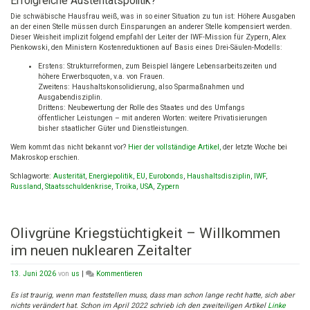
Erfolgreiche Austeritätspolitik?
Die schwäbische Hausfrau weiß, was in so einer Situation zu tun ist: Höhere Ausgaben
an der einen Stelle müssen durch Einsparungen an anderer Stelle kompensiert werden.
Dieser Weisheit implizit folgend empfahl der Leiter der IWF-Mission für Zypern, Alex
Pienkowski, den Ministern Kostenreduktionen auf Basis eines Drei-Säulen-Modells:
Erstens: Strukturreformen, zum Beispiel längere Lebensarbeitszeiten und
höhere Erwerbsquoten, v.a. von Frauen.
Zweitens: Haushaltskonsolidierung, also Sparmaßnahmen und
Ausgabendisziplin.
Drittens: Neubewertung der Rolle des Staates und des Umfangs
öffentlicher Leistungen – mit anderen Worten: weitere Privatisierungen
bisher staatlicher Güter und Dienstleistungen.
Wem kommt das nicht bekannt vor?
Hier der vollständige Artikel,
der letzte Woche bei
Makroskop erschien.
Schlagworte:
Austerität
,
Energiepolitik
,
EU
,
Eurobonds
,
Haushaltsdisziplin
,
IWF
,
Russland
,
Staatsschuldenkrise
,
Troika
,
USA
,
Zypern
Olivgrüne Kriegstüchtigkeit – Willkommen
im neuen nuklearen Zeitalter
on
13. Juni 2026
von
us
|
Kommentieren
Olivgrüne
Kriegstüchtigkeit
Es ist traurig, wenn man feststellen muss, dass man schon lange recht hatte, sich aber
–
nichts verändert hat. Schon im April 2022 schrieb ich den zweiteiligen Artikel
Linke