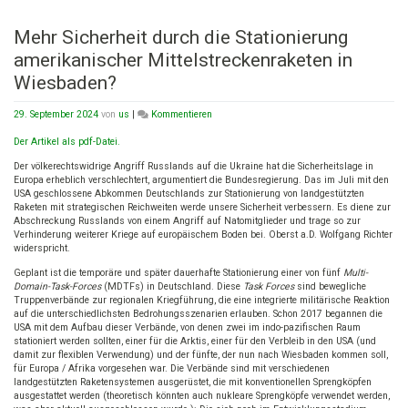
Mehr Sicherheit durch die Stationierung
amerikanischer Mittelstreckenraketen in
Wiesbaden?
on
29. September 2024
von
us
|
Kommentieren
Mehr
Sicherheit
Der Artikel als pdf-Datei.
durch
Der völkerechtswidrige Angriff Russlands auf die Ukraine hat die Sicherheitslage in
die
Europa erheblich verschlechtert, argumentiert die Bundesregierung. Das im Juli mit den
Stationierung
USA geschlossene Abkommen Deutschlands zur Stationierung von landgestützten
amerikanischer
Raketen mit strategischen Reichweiten werde unsere Sicherheit verbessern. Es diene zur
Mittelstreckenraketen
Abschreckung Russlands von einem Angriff auf Natomitglieder und trage so zur
in
Verhinderung weiterer Kriege auf europäischem Boden bei. Oberst a.D. Wolfgang Richter
Wiesbaden?
widerspricht.
Geplant ist die temporäre und später dauerhafte Stationierung einer von fünf
Multi-
Domain-Task-Forces
(MDTFs) in Deutschland. Diese
Task Forces
sind bewegliche
Truppenverbände zur regionalen Kriegführung, die eine integrierte militärische Reaktion
auf die unterschiedlichsten Bedrohungsszenarien erlauben. Schon 2017 begannen die
USA mit dem Aufbau dieser Verbände, von denen zwei im indo-pazifischen Raum
stationiert werden sollten, einer für die Arktis, einer für den Verbleib in den USA (und
damit zur flexiblen Verwendung) und der fünfte, der nun nach Wiesbaden kommen soll,
für Europa / Afrika vorgesehen war. Die Verbände sind mit verschiedenen
landgestützten Raketensystemen ausgerüstet, die mit konventionellen Sprengköpfen
ausgestattet werden (theoretisch könnten auch nukleare Sprengköpfe verwendet werden,