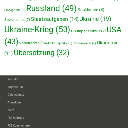
Russland
(49)
Sanktionen
(8)
Propaganda
(5)
Ukraine
(19)
Staatsaufgaben
(14)
Sozialismus
(7)
Ukraine-Krieg
(53)
USA
US-Imperialismus
(7)
(43)
Ökonomie
Völkerrecht
(6)
Wirtschaftspolitik
(5)
Zeitenwende
(5)
Übersetzung
(32)
(11)
Kontakt
Impressum
Datenschutz
Anmelden
Meta
RSS Beiträge
RSS Kommentare