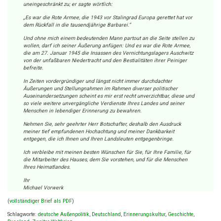
uneingeschränkt zu; er sagte wörtlich:
„Es war die Rote Armee, die 1943 vor Stalingrad Europa gerettet hat vor
dem Rückfall in die tausendjährige Barbarei.“
Und ohne mich einem bedeutenden Mann partout an die Seite stellen zu
wollen, darf ich seiner Äußerung anfügen: Und es war die Rote Armee,
die am 27. Januar 1945 die Insassen des Vernichtungslagers Auschwitz
von der unfaßbaren Niedertracht und den Bestialitäten ihrer Peiniger
befreite.
In Zeiten vordergründiger und längst nicht immer durchdachter
Äußerungen und Stellungnahmen im Rahmen diverser politischer
Auseinandersetzungen scheint es mir erst recht unverzichtbar, diese und
so viele weitere unvergängliche Verdienste Ihres Landes und seiner
Menschen in lebendiger Erinnerung zu bewahren.
Nehmen Sie, sehr geehrter Herr Botschafter, deshalb den Ausdruck
meiner tief empfundenen Hochachtung und meiner Dankbarkeit
entgegen, die ich Ihnen und Ihren Landsleuten entgegenbringe.
Ich verbleibe mit meinen besten Wünschen für Sie, für Ihre Familie, für
die Mitarbeiter des Hauses, dem Sie vorstehen, und für die Menschen
Ihres Heimatlandes.
Ihr
Michael Vorwerk
(
vollständiger Brief als PDF
)
Schlagworte:
deutsche Außenpolitik
,
Deutschland
,
Erinnerungskultur
,
Geschichte
,