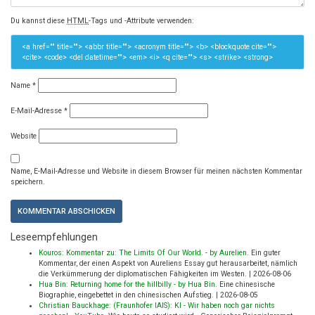
Du kannst diese
HTML
-Tags und -Attribute verwenden:
<a href="" title=""> <abbr title=""> <acronym title=""> <b> <blockquote cite="">
<cite> <code> <del datetime=""> <em> <i> <q cite=""> <s> <strike> <strong>
Name
*
E-Mail-Adresse
*
Website
Name, E-Mail-Adresse und Website in diesem Browser für meinen nächsten Kommentar
speichern.
Leseempfehlungen
Kouros: Kommentar zu: The Limits Of Our World. - by Aurelien
.
Ein guter
Kommentar, der einen Aspekt von Aureliens Essay gut herausarbeitet, nämlich
die Verkümmerung der diplomatischen Fähigkeiten im Westen.
|
2026-08-06
Hua Bin: Returning home for the hillbilly - by Hua Bin
.
Eine chinesische
Biographie, eingebettet in den chinesischen Aufstieg.
|
2026-08-05
Christian Bauckhage: (Fraunhofer IAIS): KI - Wir haben noch gar nichts