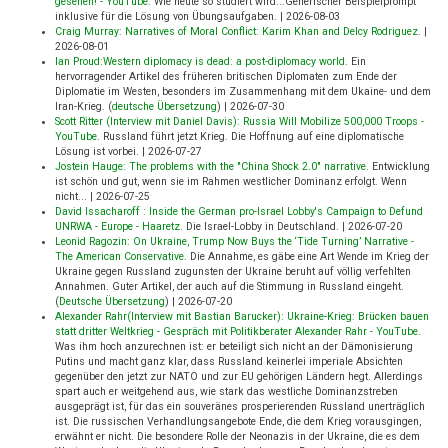
gesehen! - YouTube
.
Wie heute so studiert wird...Generischer Beispielprompt
inklusive für die Lösung von Übungsaufgaben.
|
2026-08-03
Craig Murray: Narratives of Moral Conflict: Karim Khan and Delcy Rodriguez
.
|
2026-08-01
Ian Proud:Western diplomacy is dead: a post-diplomacy world
.
Ein
hervorragender Artikel des früheren britischen Diplomaten zum Ende der
Diplomatie im Westen, besonders im Zusammenhang mit dem Ukaine- und dem
Iran-Krieg. (
deutsche Übersetzung
)
|
2026-07-30
Scott Ritter (Interview mit Daniel Davis): Russia Will Mobilize 500,000 Troops -
YouTube
.
Russland führt jetzt Krieg. Die Hoffnung auf eine diplomatische
Lösung ist vorbei.
|
2026-07-27
Jostein Hauge: The problems with the "China Shock 2.0" narrative
.
Entwicklung
ist schön und gut, wenn sie im Rahmen westlicher Dominanz erfolgt. Wenn
nicht...
|
2026-07-25
David Issacharoff : Inside the German pro-Israel Lobby's Campaign to Defund
UNRWA - Europe - Haaretz
.
Die Israel-Lobby in Deutschland.
|
2026-07-20
Leonid Ragozin: On Ukraine, Trump Now Buys the ‘Tide Turning’ Narrative -
The American Conservative
.
Die Annahme, es gäbe eine Art Wende im Krieg der
Ukraine gegen Russland zugunsten der Ukraine beruht auf völlig verfehlten
Annahmen. Guter Artikel, der auch auf die Stimmung in Russland eingeht.
(
Deutsche Übersetzung
)
|
2026-07-20
Alexander Rahr(Interview mit Bastian Barucker): Ukraine-Krieg: Brücken bauen
statt dritter Weltkrieg - Gespräch mit Politikberater Alexander Rahr - YouTube
.
Was ihm hoch anzurechnen ist: er beteiligt sich nicht an der Dämonisierung
Putins und macht ganz klar, dass Russland keinerlei imperiale Absichten
gegenüber den jetzt zur NATO und zur EU gehörigen Ländern hegt. Allerdings
spart auch er weitgehend aus, wie stark das westliche Dominanzstreben
ausgeprägt ist, für das ein souveränes prosperierenden Russland unerträglich
ist. Die russischen Verhandlungsangebote Ende, die dem Krieg vorausgingen,
erwähnt er nicht. Die besondere Rolle der Neonazis in der Ukraine, die es dem