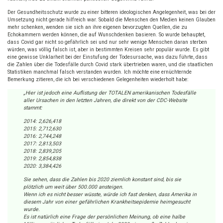
Der Gesundheitsschutz wurde zu einer bitteren ideologischen Angelegenheit, was bei der
Umsetzung nicht gerade hilfreich war. Sobald die Menschen den Medien keinen Glauben
mehr schenken, wenden sie sich an ihre eigenen bevorzugten Quellen, die zu
Echokammern werden können, die auf Wunschdenken basieren. So wurde behauptet,
dass Covid gar nicht so gefährlich sei und nur sehr wenige Menschen daran sterben
würden, was völlig falsch ist, aber in bestimmten Kreisen sehr populär wurde. Es gibt
eine gewisse Unklarheit bei der Einstufung der Todesursache, was dazu führte, dass
die Zahlen über die Todesfälle durch Covid stark übertrieben waren, und die staatlichen
Statistiken manchmal falsch verstanden wurden. Ich möchte eine ernüchternde
Bemerkung zitieren, die ich bei verschiedenen Gelegenheiten wiederholt habe:
„Hier ist jedoch eine Auflistung der TOTALEN amerikanischen Todesfälle
aller Ursachen in den letzten Jahren, die direkt von der CDC-Website
stammt:
2014: 2,626,418
2015: 2,712,630
2016: 2,744,248
2017: 2,813,503
2018: 2,839,205
2019: 2,854,838
2020: 3,384,426
Sie sehen, dass die Zahlen bis 2020 ziemlich konstant sind, bis sie
plötzlich um weit über 500.000 ansteigen.
Wenn ich es nicht besser wüsste, würde ich fast denken, dass Amerika in
diesem Jahr von einer gefährlichen Krankheitsepidemie heimgesucht
wurde.
Es ist natürlich eine Frage der persönlichen Meinung, ob eine halbe