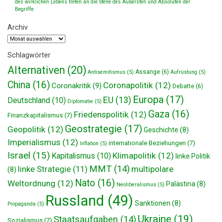
des wirklichen Lebens treten an die Stelle des Äußersten und Absoluten der
Begriffe
Archiv
Archiv
Schlagwörter
Alternativen
(20)
Assange
(6)
Antisemitismus
(5)
Aufrüstung
(5)
China
(16)
Coronapolitik
(12)
Coronakritik
(9)
Debatte
(6)
Europa
(17)
EU
(13)
Deutschland
(10)
Diplomatie
(5)
Gaza
(16)
Friedenspolitik
(12)
Finanzkapitalismus
(7)
Geostrategie
(17)
Geopolitik
(12)
Geschichte
(8)
Imperialismus
(12)
internationale Beziehungen
(7)
Inflation
(5)
Israel
(15)
Klimapolitik
(12)
Kapitalismus
(10)
linke Politik
MMT
(14)
multipolare
linke Strategie
(11)
(8)
Nato
(16)
Weltordnung
(12)
Palästina
(8)
Neoliberalismus
(5)
Russland
(49)
Sanktionen
(8)
Propaganda
(5)
Ukraine
(19)
Staatsaufgaben
(14)
Sozialismus
(7)