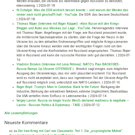
Westen erlauben, die Ukraine als Rammbock gegen Russland zu benutzen,
ebensowenig.
|
2026-07-18
N-Ostalgie: Was die DDR wirklich besser konnte – und warum der Westen das
immer noch nicht geschafft hat! - YouTube
.
Die DDR: das bessere Deutschland.
|
2026-07-18
Thomas Röper (Interview mit Roger Köppel): «Kein Russe will den Krieg»:
Blogger und Autor aus Moskau zur Lage - YouTube
.
Hervorragendes Interview
mit Thomas Röper. Angefangen mit der Frage, wie Russland provoziert wurde,
die militärische Spezialoperation zu starten, über die Frage der Nazis in der
Ukraine bis zu den aktuellen Drohnenangriffen und mögliche Kriegsszenarien
über die Ukraine hinaus werden viele der wichtigsten Fragen rund um den
Ukraine-Krieg und die Konfrontation mit Russland angesprochen. Thomas Röper
lebt in Russland und kann die russische Position sehr gut darstellen.
|
2026-07-
16
Vladimir Brovkin (Interview mit Lena Petrova): NATO's Plan BACKFIRES -
Russia Ramps Up Ukraine OFFENSIVE |
.
Brovkin sagt einiges zum möglichen
Ausgang des Ukrainekriegs, das mir sehr plausibel erscheint. Für Russland
wird es nicht akzeptabel sein, dass aus irgendeinem Teil der Ukraine Angriffe
auf Russland möglich sind, unterstützt von NATO-Ländern.
|
2026-07-15
Roger Boyd: Trump's Man In Colombia: Back to the Future
.
Rückgang der
Industrie, Stärkung der extraktiven Sektoren, extreme Ungleichheit, Staatsabbau.
Die USA vertiefen ihren Einfluss in Lateinamerika.
|
2026-07-14
Sergey Lavrov: Russia no longer trusts West’s declared readiness to negotiate —
Lavrov - Russian Politics & Diplomacy - TASS
.
|
2026-07-12
Alle Leseempfehlungen
Neueste Kommentare
us
zu
Der Iran-Krieg mit Carl von Clausewitz. Teil 1: Die „ursprüngliche Motive“