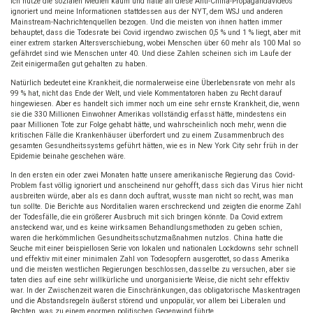
Ich nutze die sozialen Medien kaum und hatte all diese Anti-China-Propagandavideos
ignoriert und meine Informationen stattdessen aus der NYT, dem WSJ und anderen
Mainstream-Nachrichtenquellen bezogen. Und die meisten von ihnen hatten immer
behauptet, dass die Todesrate bei Covid irgendwo zwischen 0,5 % und 1 % liegt, aber mit
einer extrem starken Altersverschiebung, wobei Menschen über 60 mehr als 100 Mal so
gefährdet sind wie Menschen unter 40. Und diese Zahlen scheinen sich im Laufe der
Zeit einigermaßen gut gehalten zu haben.
Natürlich bedeutet eine Krankheit, die normalerweise eine Überlebensrate von mehr als
99 % hat, nicht das Ende der Welt, und viele Kommentatoren haben zu Recht darauf
hingewiesen. Aber es handelt sich immer noch um eine sehr ernste Krankheit, die, wenn
sie die 330 Millionen Einwohner Amerikas vollständig erfasst hätte, mindestens ein
paar Millionen Tote zur Folge gehabt hätte, und wahrscheinlich noch mehr, wenn die
kritischen Fälle die Krankenhäuser überfordert und zu einem Zusammenbruch des
gesamten Gesundheitssystems geführt hätten, wie es in New York City sehr früh in der
Epidemie beinahe geschehen wäre.
In den ersten ein oder zwei Monaten hatte unsere amerikanische Regierung das Covid-
Problem fast völlig ignoriert und anscheinend nur gehofft, dass sich das Virus hier nicht
ausbreiten würde, aber als es dann doch auftrat, wusste man nicht so recht, was man
tun sollte. Die Berichte aus Norditalien waren erschreckend und zeigten die enorme Zahl
der Todesfälle, die ein größerer Ausbruch mit sich bringen könnte. Da Covid extrem
ansteckend war, und es keine wirksamen Behandlungsmethoden zu geben schien,
waren die herkömmlichen Gesundheitsschutzmaßnahmen nutzlos. China hatte die
Seuche mit einer beispiellosen Serie von lokalen und nationalen Lockdowns sehr schnell
und effektiv mit einer minimalen Zahl von Todesopfern ausgerottet, so dass Amerika
und die meisten westlichen Regierungen beschlossen, dasselbe zu versuchen, aber sie
taten dies auf eine sehr willkürliche und unorganisierte Weise, die nicht sehr effektiv
war. In der Zwischenzeit waren die Einschränkungen, das obligatorische Maskentragen
und die Abstandsregeln äußerst störend und unpopulär, vor allem bei Liberalen und
Rechten, was zu einem enormen politischen Gegenwind führte.