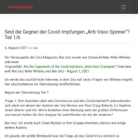
Zum
Inhalt
dreimallinks
springen
Sind die Gegner der Covid-Impfungen „Anti-Vaxx-Spinner“?
Teil 1/6
6. August 2021
von
us
Der Herausgeber des Unz-Magazins Ron Unz wurde von Corona-Kritiker Mike Whitney
interviewt.
Originaltitel
: Are the Opponents of the Covid Injections „Anti-Vaxx Crackpots“?
Interview
with Ron Unz Mike Whitney and Ron Unz • August 1, 2021
Ich werde das ausführliche Interview, in dem Unz auf sechs Fragen von Whitney eingeht,
hier abschnittweise als Übersetzung veröffentlichen.
Beginn der Übersetzung Teil 1:
Frage 1: Ihre Ansichten über das Coronavirus und den Covid-Impfstoff unterscheiden
sich stark von denen der Autoren der Unz Review, wie Paul Craig Roberts, CJ Hopkins,
Israel Shamir und mir. Worin bestehen Ihrer Meinung nach die größten Differenzen
und warum halten Sie Ihre Analyse für zutreffender als die der anderen?
Ron Unz: Ich würde auch Gilad Atzmon in Ihre Gruppe einordnen, ebenso wie einige
weitere Autoren.
Ich glaube, der größte Streitpunkt war die Frage, ob das Covid-Virus wirklich so