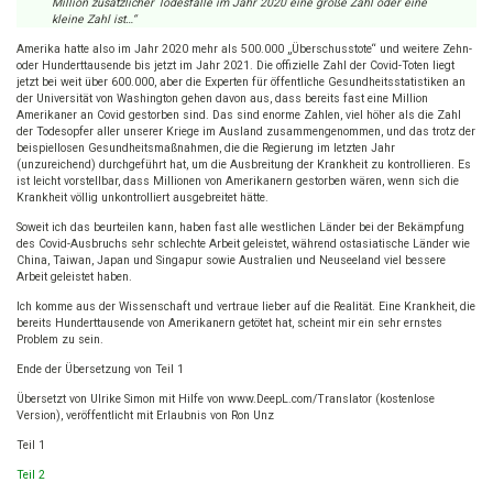
Million zusätzlicher Todesfälle im Jahr 2020 eine große Zahl oder eine
kleine Zahl ist…“
Amerika hatte also im Jahr 2020 mehr als 500.000 „Überschusstote“ und weitere Zehn-
oder Hunderttausende bis jetzt im Jahr 2021. Die offizielle Zahl der Covid-Toten liegt
jetzt bei weit über 600.000, aber die Experten für öffentliche Gesundheitsstatistiken an
der Universität von Washington gehen davon aus, dass bereits fast eine Million
Amerikaner an Covid gestorben sind. Das sind enorme Zahlen, viel höher als die Zahl
der Todesopfer aller unserer Kriege im Ausland zusammengenommen, und das trotz der
beispiellosen Gesundheitsmaßnahmen, die die Regierung im letzten Jahr
(unzureichend) durchgeführt hat, um die Ausbreitung der Krankheit zu kontrollieren. Es
ist leicht vorstellbar, dass Millionen von Amerikanern gestorben wären, wenn sich die
Krankheit völlig unkontrolliert ausgebreitet hätte.
Soweit ich das beurteilen kann, haben fast alle westlichen Länder bei der Bekämpfung
des Covid-Ausbruchs sehr schlechte Arbeit geleistet, während ostasiatische Länder wie
China, Taiwan, Japan und Singapur sowie Australien und Neuseeland viel bessere
Arbeit geleistet haben.
Ich komme aus der Wissenschaft und vertraue lieber auf die Realität. Eine Krankheit, die
bereits Hunderttausende von Amerikanern getötet hat, scheint mir ein sehr ernstes
Problem zu sein.
Ende der Übersetzung von Teil 1
Übersetzt von Ulrike Simon mit Hilfe von www.DeepL.com/Translator (kostenlose
Version), veröffentlicht mit Erlaubnis von Ron Unz
Teil 1
Teil 2