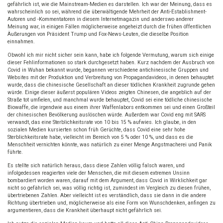
gefährlich ist, wie die Mainstream-Medien es darstellen. Ich war der Meinung, dass es
wahrscheinlich so sei, während die überwältigende Mehrheit der Anti-Establishment-
Autoren und -Kommentatoren in diesem Internetmagazin und anderswo anderer
Meinung war, in einigen Fällen möglicherweise angeheizt durch die frühen öffentlichen
Äußerungen von Präsident Trump und Fox-News-Leuten, die dieselbe Position
einnahmen.
Obwohl ich mir nicht sicher sein kann, habe ich folgende Vermutung, warum sich einige
dieser Fehlinformationen so stark durchgesetzt haben. Kurz nachdem der Ausbruch von
Covid in Wuhan bekannt wurde, begannen verschiedene antichinesische Gruppen und
Websites mit der Produktion und Verbreitung von Propagandavideos, in denen behauptet
wurde, dass die chinesische Gesellschaft an dieser tödlichen Krankheit zugrunde gehen
würde. Einige dieser äußerst populären Videos zeigten Chinesen, die angeblich auf der
Straße tot umfielen, und manchmal wurde behauptet, Covid sei eine tödliche chinesische
Biowaffe, die irgendwie aus einem ihrer Waffenlabors entkommen sei und einen Großteil
der chinesischen Bevölkerung auslöschen würde. Außerdem war Covid eng mit SARS
verwandt, das eine Sterblichkeitsrate von 10 bis 15 % aufwies. Ich glaube, in den
sozialen Medien kursierten schon früh Gerüchte, dass Covid eine sehr hohe
Sterblichkeitsrate habe, vielleicht im Bereich von 5 % oder 10 %, und dass es die
Menschheit vernichten könnte, was natürlich zu einer Menge Angstmacherei und Panik
führte.
Es stellte sich natürlich heraus, dass diese Zahlen völlig falsch waren, und
infolgedessen reagierten viele der Menschen, die mit diesem extremen Unsinn
bombardiert worden waren, darauf mit dem Argument, dass Covid in Wirklichkeit gar
nicht so gefährlich sei, was völlig richtig ist, zumindest im Vergleich zu diesen frühen,
übertriebenen Zahlen. Aber vielleicht ist es verständlich, dass sie dann in die andere
Richtung übertrieben und, möglicherweise als eine Form von Wunschdenken, anfingen zu
argumentieren, dass die Krankheit überhaupt nicht gefährlich sei.