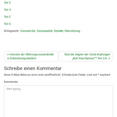
Teil 3
Teil 4
Teil 5
Teil 6
Schlagworte:
Coronakritik
,
Coronapolitik
,
Debatte
,
Übersetzung
Beitragsnavigation
Grenzen der Währungssouveränität
Sind die Gegner der Covid-Impfungen
in Entwicklungsländern
„Anti-Vaxx-Spinner“? Teil 2/6
Schreibe einen Kommentar
Deine E-Mail-Adresse wird nicht veröffentlicht.
Erforderliche Felder sind mit
*
markiert
Kommentar