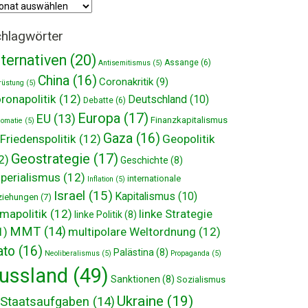
hiv
hlagwörter
lternativen
(20)
Assange
(6)
Antisemitismus
(5)
China
(16)
Coronakritik
(9)
rüstung
(5)
ronapolitik
(12)
Deutschland
(10)
Debatte
(6)
Europa
(17)
EU
(13)
Finanzkapitalismus
lomatie
(5)
Gaza
(16)
Friedenspolitik
(12)
Geopolitik
Geostrategie
(17)
2)
Geschichte
(8)
perialismus
(12)
internationale
Inflation
(5)
Israel
(15)
Kapitalismus
(10)
ziehungen
(7)
imapolitik
(12)
linke Strategie
linke Politik
(8)
MMT
(14)
multipolare Weltordnung
(12)
1)
ato
(16)
Palästina
(8)
Neoliberalismus
(5)
Propaganda
(5)
ussland
(49)
Sanktionen
(8)
Sozialismus
Ukraine
(19)
Staatsaufgaben
(14)