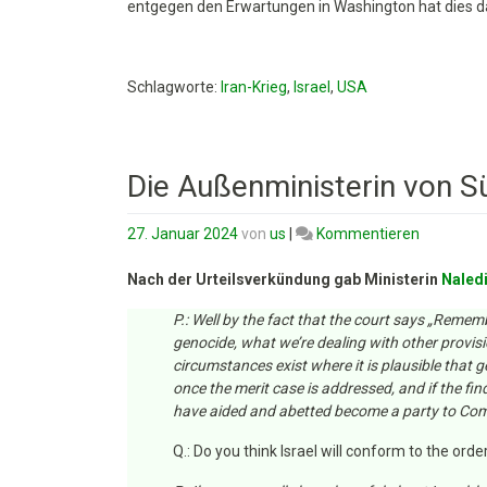
entgegen den Erwartungen in Washington hat dies das
Schlagworte:
Iran-Krieg
,
Israel
,
USA
Die Außenministerin von S
on
27. Januar 2024
von
us
|
Kommentieren
Die
Außenmin
Nach der Urteilsverkündung gab Ministerin
Naled
von
P.: Well by the fact that the court says „Remem
Südafrika
genocide, what we’re dealing with other provisi
zum
circumstances exist where it is plausible that
IGH-
once the merit case is addressed, and if the fin
Urteil
have aided and abetted become a party to Comm
Q.: Do you think Israel will conform to the ord