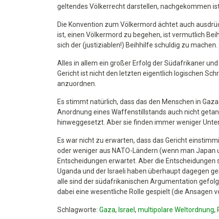
geltendes Völkerrecht darstellen, nachgekommen ist
Die Konvention zum Völkermord ächtet auch ausdrückl
ist, einen Völkermord zu begehen, ist vermutlich Bei
sich der (justiziablen!) Beihhilfe schuldig zu machen.
Alles in allem ein großer Erfolg der Südafrikaner und
Gericht ist nicht den letzten eigentlich logischen Sc
anzuordnen.
Es stimmt natürlich, dass das den Menschen in Gaza n
Anordnung eines Waffenstillstands auch nicht getan
hinweggesetzt. Aber sie finden immer weniger Unter
Es war nicht zu erwarten, dass das Gericht einstimm
oder weniger aus NATO-Ländern (wenn man Japan un
Entscheidungen erwartet. Aber die Entscheidungen si
Uganda und der Israeli haben überhaupt dagegen gest
alle sind der südafrikanischen Argumentation gefolgt
dabei eine wesentliche Rolle gespielt (die Ansagen 
Schlagworte:
Gaza
,
Israel
,
multipolare Weltordnung
,