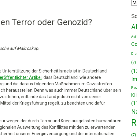
Arc
Sc
en Terror oder Genozid?
A
Auf
er
Co
 Woche auf Makroskop.
Dip
(7)
(1
Unterstützung der Sicherheit Israels ist in Deutschland
eröffentlichter Artikel
, dass Deutschland, wie andere
Im
gung und die daraus folgenden Maßnahmen im Gazastreifen
Be
tisch herausstellen. Denn was auch immer Deutschland über sein
Kl
 zu stehen, entbinde das Land jedoch nicht von seiner
(1
Mittel der Kriegsführung regelt, zu beachten und dafür
N
R
nur wegen der durch Terror und Krieg ausgelösten humanitären
egionalen Ausweitung des Konfliktes mit den zu erwartenden
cherheit unserer Energieversorgung und der internationalen
(7)