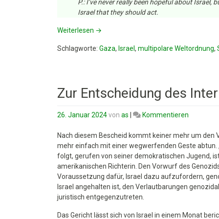
P.: I’ve never really been hopeful about Israel, 
Israel that they should act.
Weiterlesen
→
Schlagworte:
Gaza
,
Israel
,
multipolare Weltordnung
,
Zur Entscheidung des Inte
on
26. Januar 2024
von
as
|
Kommentieren
Zur
Entschei
Nach diesem Bescheid kommt keiner mehr um den V
des
mehr einfach mit einer wegwerfenden Geste abtun. „
Internati
folgt, gerufen von seiner demokratischen Jugend, ist
Gerichtsh
amerikanischen Richterin. Den Vorwurf des Genozids 
zu
Voraussetzung dafür, Israel dazu aufzufordern, gen
Gaza
Israel angehalten ist, den Verlautbarungen genozida
juristisch entgegenzutreten.
Das Gericht lässt sich von Israel in einem Monat ber