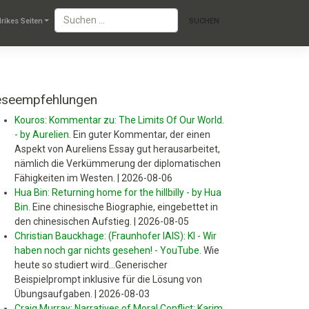
lrikes Seiten
eseempfehlungen
Kouros: Kommentar zu: The Limits Of Our World.
- by Aurelien
.
Ein guter Kommentar, der einen
Aspekt von Aureliens Essay gut herausarbeitet,
nämlich die Verkümmerung der diplomatischen
Fähigkeiten im Westen.
|
2026-08-06
Hua Bin: Returning home for the hillbilly - by Hua
Bin
.
Eine chinesische Biographie, eingebettet in
den chinesischen Aufstieg.
|
2026-08-05
Christian Bauckhage: (Fraunhofer IAIS): KI - Wir
haben noch gar nichts gesehen! - YouTube
.
Wie
heute so studiert wird...Generischer
Beispielprompt inklusive für die Lösung von
Übungsaufgaben.
|
2026-08-03
Craig Murray: Narratives of Moral Conflict: Karim