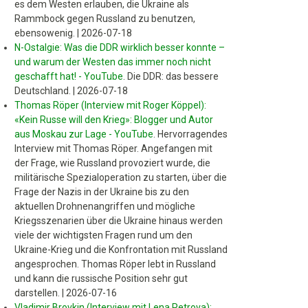
es dem Westen erlauben, die Ukraine als
Rammbock gegen Russland zu benutzen,
ebensowenig.
|
2026-07-18
N-Ostalgie: Was die DDR wirklich besser konnte –
und warum der Westen das immer noch nicht
geschafft hat! - YouTube
.
Die DDR: das bessere
Deutschland.
|
2026-07-18
Thomas Röper (Interview mit Roger Köppel):
«Kein Russe will den Krieg»: Blogger und Autor
aus Moskau zur Lage - YouTube
.
Hervorragendes
Interview mit Thomas Röper. Angefangen mit
der Frage, wie Russland provoziert wurde, die
militärische Spezialoperation zu starten, über die
Frage der Nazis in der Ukraine bis zu den
aktuellen Drohnenangriffen und mögliche
Kriegsszenarien über die Ukraine hinaus werden
viele der wichtigsten Fragen rund um den
Ukraine-Krieg und die Konfrontation mit Russland
angesprochen. Thomas Röper lebt in Russland
und kann die russische Position sehr gut
darstellen.
|
2026-07-16
Vladimir Brovkin (Interview mit Lena Petrova):