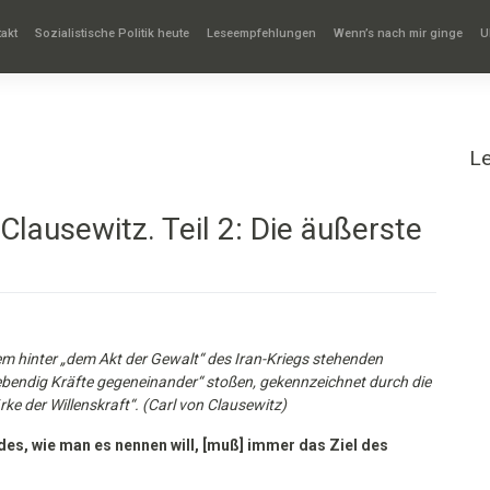
akt
Sozialistische Politik heute
Leseempfehlungen
Wenn’s nach mir ginge
U
L
 Clausewitz. Teil 2: Die äußerste
em hinter „dem Akt der Gewalt“ des Iran-Kriegs stehenden
i lebendig Kräfte gegeneinander“ stoßen, gekennzeichnet durch die
rke der Willenskraft“.
(Carl von Clausewitz)
es, wie man es nennen will, [muß] immer das Ziel des