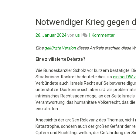
Notwendiger Krieg gegen d
zu
26. Januar 2024
von
us
|
1 Kommentar
Notwendig
Krieg
Eine
gekürzte Version
dieses Artikels erschien diese
gegen
Eine zivilisierte Debatte?
den
Terror
Wie Bundeskanzler Scholz vor kurzem bestätigte: Die 
oder
Staatsräson. Konkret bedeutete dies, so
ein bei DW v
Genozid?
Verbündete auch, Israels Recht auf Selbstverteidi
unterstütze. Das könne sich aber u.U. als problema
intrinsisches Recht sagen möge, an der Seite Israels
Verantwortung, das humanitäre Völkerrecht, das die 
einzutreten.
Angesichts der großen Relevanz des Themas, nicht 
Katastrophe, sondern auch der großen Gefahr der r
Opfern und Flüchtlingswellen, der Gefährdung der Si