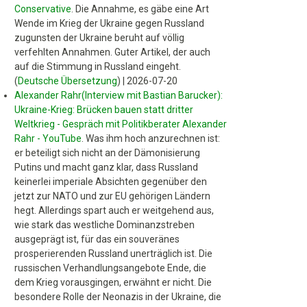
Conservative
.
Die Annahme, es gäbe eine Art
Wende im Krieg der Ukraine gegen Russland
zugunsten der Ukraine beruht auf völlig
verfehlten Annahmen. Guter Artikel, der auch
auf die Stimmung in Russland eingeht.
(
Deutsche Übersetzung
)
|
2026-07-20
Alexander Rahr(Interview mit Bastian Barucker):
Ukraine-Krieg: Brücken bauen statt dritter
Weltkrieg - Gespräch mit Politikberater Alexander
Rahr - YouTube
.
Was ihm hoch anzurechnen ist:
er beteiligt sich nicht an der Dämonisierung
Putins und macht ganz klar, dass Russland
keinerlei imperiale Absichten gegenüber den
jetzt zur NATO und zur EU gehörigen Ländern
hegt. Allerdings spart auch er weitgehend aus,
wie stark das westliche Dominanzstreben
ausgeprägt ist, für das ein souveränes
prosperierenden Russland unerträglich ist. Die
russischen Verhandlungsangebote Ende, die
dem Krieg vorausgingen, erwähnt er nicht. Die
besondere Rolle der Neonazis in der Ukraine, die