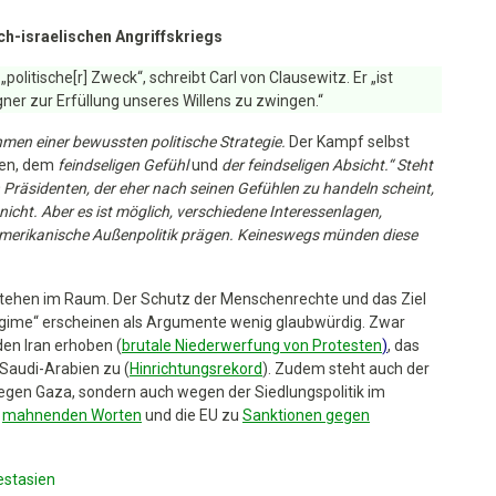
ch-israelischen Angriffskriegs
„
politische[r] Zweck“,
schreibt Carl von Clausewitz.
Er „ist
ner zur Erfüllung unseres Willens zu zwingen.“
Rahmen einer bewussten politische Strategie.
Der Kampf selbst
ten, dem
feindseligen Gefühl
und
der feindseligen Absicht.“
Steht
räsidenten, der eher nach seinen Gefühlen zu handeln scheint,
nicht. Aber es ist möglich, verschiedene Interessenlagen,
 amerikanische Außenpolitik prägen. Keineswegs münden diese
 stehen im Raum. Der Schutz der Menschenrechte und das Ziel
egime“ erscheinen als Argumente wenig glaubwürdig. Zwar
en Iran erhoben (
brutale Niederwerfung von Protesten
)
, das
 Saudi-Arabien zu (
Hinrichtungsrekord
). Zudem steht auch der
ur wegen Gaza, sondern auch wegen der Siedlungspolitik im
u
mahnenden Worten
und die EU zu
Sanktionen gegen
stasien