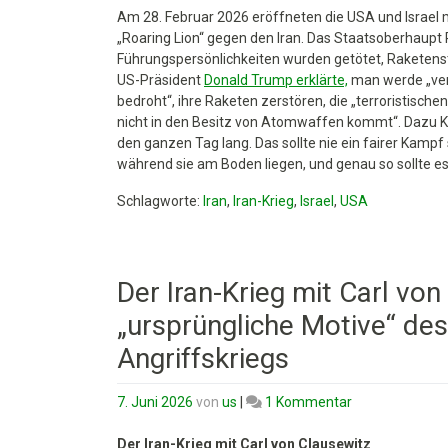
Teil
Am 28. Februar 2026 eröffneten die USA und Israel m
2:
„Roaring Lion“ gegen den Iran. Das Staatsoberhaupt
Die
Führungspersönlichkeiten wurden getötet, Raketenst
äußerste
US-Präsident
Donald Trump erklärte,
man werde „verh
Anwendung
bedroht“, ihre Raketen zerstören, die „terroristischen 
von
nicht in den Besitz von Atomwaffen kommt“. Dazu K
Gewalt
den ganzen Tag lang. Das sollte nie ein fairer Kampf s
während sie am Boden liegen, und genau so sollte es
Schlagworte:
Iran
,
Iran-Krieg
,
Israel
,
USA
Der Iran-Krieg mit Carl von 
„ursprüngliche Motive“ des
Angriffskriegs
zu
7. Juni 2026
von
us
|
1 Kommentar
Der
Iran-
Der Iran-Krieg mit Carl von Clausewitz