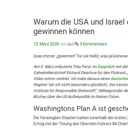
Warum die USA und Israel d
gewinnen können
zu
12. März 2026
von
us
|
3 Kommentare
Warum
die
(was immer „gewinnen“ für sie heißt, was ja keinesweg
USA
Am 5. März erläuterte Trita Parsi
im Gespräch
mit der
und
Geheimdienstchef Richard Dearlove für den Podcast „On
Israel
Video schon verlinkt. Ich habe daraus einen
deutschen
den
Regime“ bin ich nicht besonders glücklich). Der iranis
Iran-
Institute for Responsible Statecraft“, Mitbegründer d
Krieg
Bücher über die US-Außenpolitik im Nahen Osten.
wohl
nicht
Washingtons Plan A ist gesche
gewinnen
können
Die Vereinigten Staaten hatten innerhalb der ersten
Erfolg mit der Tötung des Obersten Führers Ali Ch