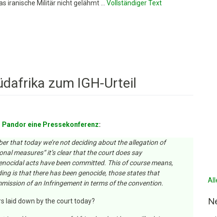
 iranische Militär nicht gelähmt …
Vollständiger Text
üdafrika zum IGH-Urteil
isterin
i Pandor eine Pressekonferenz
:
ber that today we’re not deciding about the allegation of
onal measures“ it’s clear that the court does say
 genocidal acts have been committed. This of course means,
ding is that there has been genocide, those states that
Al
ission of an Infringement in terms of the convention.
N
ers laid down by the court today?