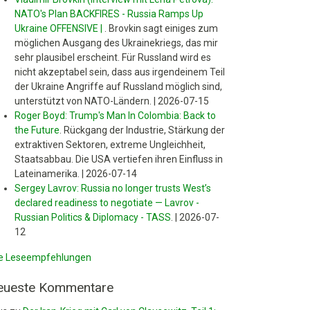
NATO's Plan BACKFIRES - Russia Ramps Up
Ukraine OFFENSIVE |
.
Brovkin sagt einiges zum
möglichen Ausgang des Ukrainekriegs, das mir
sehr plausibel erscheint. Für Russland wird es
nicht akzeptabel sein, dass aus irgendeinem Teil
der Ukraine Angriffe auf Russland möglich sind,
unterstützt von NATO-Ländern.
|
2026-07-15
Roger Boyd: Trump's Man In Colombia: Back to
the Future
.
Rückgang der Industrie, Stärkung der
extraktiven Sektoren, extreme Ungleichheit,
Staatsabbau. Die USA vertiefen ihren Einfluss in
Lateinamerika.
|
2026-07-14
Sergey Lavrov: Russia no longer trusts West’s
declared readiness to negotiate — Lavrov -
Russian Politics & Diplomacy - TASS
.
|
2026-07-
12
le Leseempfehlungen
eueste Kommentare