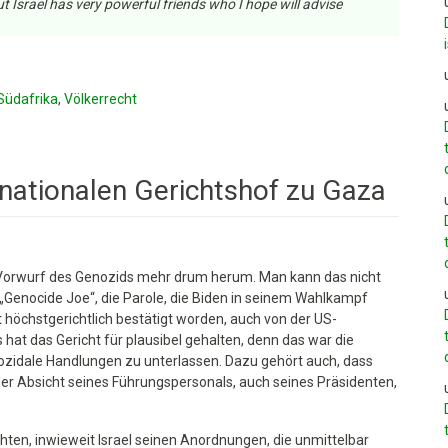
but Israel has very powerful friends who I hope will advise
Südafrika
,
Völkerrecht
rnationalen Gerichtshof zu Gaza
dung
orwurf des Genozids mehr drum herum. Man kann das nicht
Genocide Joe“, die Parole, die Biden in seinem Wahlkampf
onalen
 höchstgerichtlich bestätigt worden, auch von der US-
of
hat das Gericht für plausibel gehalten, denn das war die
ozidale Handlungen zu unterlassen. Dazu gehört auch, dass
ler Absicht seines Führungspersonals, auch seines Präsidenten,
ichten, inwieweit Israel seinen Anordnungen, die unmittelbar