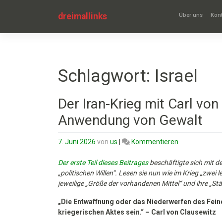
Zum
Inhalt
dreimallinks
Über uns
Kont
springen
Schlagwort:
Israel
Der Iran-Krieg mit Carl von
Anwendung von Gewalt
on
7. Juni 2026
von
us
|
Kommentieren
Der
Iran-
Der erste Teil dieses Beitrages
beschäftigte sich mit d
Krieg
„politischen Willen“. Lesen sie nun wie im Krieg „zwe
mit
jeweilige
„Größe der vorhandenen Mittel“
und ihre
„Stä
Carl
„
Die Entwaffnung oder das Niederwerfen des Feind
von
kriegerischen Aktes sein.“ – Carl von Clausewitz
Clausewitz.