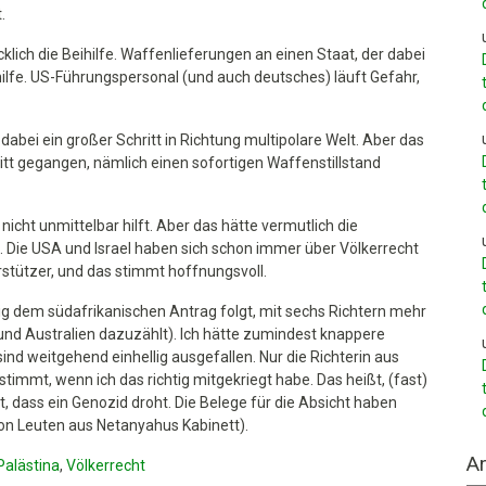
.
ich die Beihilfe. Waffenlieferungen an einen Staat, der dabei
hilfe. US-Führungspersonal (und auch deutsches) läuft Gefahr,
 dabei ein großer Schritt in Richtung multipolare Welt. Aber das
hritt gegangen, nämlich einen sofortigen Waffenstillstand
icht unmittelbar hilft. Aber das hätte vermutlich die
. Die USA und Israel haben sich schon immer über Völkerrecht
stützer, und das stimmt hoffnungsvoll.
ig dem südafrikanischen Antrag folgt, mit sechs Richtern mehr
d Australien dazuzählt). Ich hätte zumindest knappere
nd weitgehend einhellig ausgefallen. Nur die Richterin aus
immt, wenn ich das richtig mitgekriegt habe. Das heißt, (fast)
, dass ein Genozid droht. Die Belege für die Absicht haben
von Leuten aus Netanyahus Kabinett).
Ar
Palästina
,
Völkerrecht