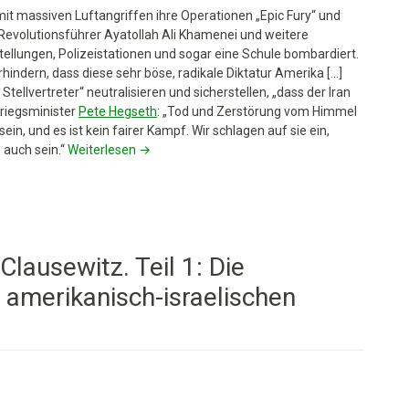
it massiven Luftangriffen ihre Operationen „Epic Fury“ und
 Revolutionsführer Ayatollah Ali Khamenei und weitere
ellungen, Polizeistationen und sogar eine Schule bombardiert.
indern, dass diese sehr böse, radikale Diktatur Amerika […]
Stellvertreter“ neutralisieren und sicherstellen, „dass der Iran
riegsminister
Pete Hegseth
: „Tod und Zerstörung vom Himmel
ein, und es ist kein fairer Kampf. Wir schlagen auf sie ein,
 auch sein.“
Weiterlesen
→
Clausewitz. Teil 1: Die
 amerikanisch-israelischen