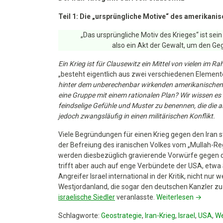
Krieg
Teil 1: Die „ursprüngliche Motive“ des amerikanis
mit
Carl
„Das
ursprüngliche Motiv
des Krieges“ ist sein 
von
also ein Akt der Gewalt, um den Geg
Clausewitz.
Teil
Ein Krieg ist für Clausewitz ein Mittel von vielen im 
1:
„besteht eigentlich aus zwei verschiedenen Elemen
Die
hinter dem unberechenbar wirkenden amerikanischen P
„ursprüngliche
eine Gruppe mit einem rationalen Plan? Wir wissen es 
Motive“
feindselige Gefühle und Muster zu benennen, die die
des
jedoch zwangsläufig in einen militärischen Konflikt.
amerikanisch-
israelischen
Viele Begründungen für einen Krieg gegen den Iran
Angriffskriegs
der Befreiung des iranischen Volkes vom „Mullah-R
werden diesbezüglich gravierende Vorwürfe gegen d
trifft aber auch auf enge Verbündete der USA, etwa
Angreifer Israel international in der Kritik, nicht n
Westjordanland, die sogar den deutschen Kanzler z
israelische Siedler
veranlasste.
Weiterlesen
→
Schlagworte:
Geostrategie
,
Iran-Krieg
,
Israel
,
USA
,
We