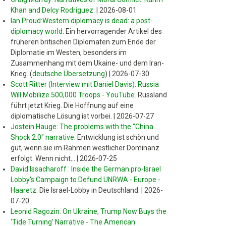
Khan and Delcy Rodriguez
.
|
2026-08-01
Ian Proud:Western diplomacy is dead: a post-
diplomacy world
.
Ein hervorragender Artikel des
früheren britischen Diplomaten zum Ende der
Diplomatie im Westen, besonders im
Zusammenhang mit dem Ukaine- und dem Iran-
Krieg. (
deutsche Übersetzung
)
|
2026-07-30
Scott Ritter (Interview mit Daniel Davis): Russia
Will Mobilize 500,000 Troops - YouTube
.
Russland
führt jetzt Krieg. Die Hoffnung auf eine
diplomatische Lösung ist vorbei.
|
2026-07-27
Jostein Hauge: The problems with the "China
Shock 2.0" narrative
.
Entwicklung ist schön und
gut, wenn sie im Rahmen westlicher Dominanz
erfolgt. Wenn nicht...
|
2026-07-25
David Issacharoff : Inside the German pro-Israel
Lobby's Campaign to Defund UNRWA - Europe -
Haaretz
.
Die Israel-Lobby in Deutschland.
|
2026-
07-20
Leonid Ragozin: On Ukraine, Trump Now Buys the
‘Tide Turning’ Narrative - The American