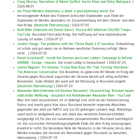
Craig Murray: Narratives of Moral Conflict: Karim Khan and Delcy Rodriguez
.
|
2026-08-01
Ian Proud:Western diplomacy is dead: a post-diplomacy world
.
Ein
hervorragender Artikel des früheren britischen Diplomaten zum Ende der
Diplomatie im Westen, besonders im Zusammenhang mit dem Ukaine- und dem
Iran-Krieg. (
deutsche Übersetzung
)
|
2026-07-30
Scott Ritter (Interview mit Daniel Davis): Russia Will Mobilize 500,000 Troops -
YouTube
.
Russland führt jetzt Krieg. Die Hoffnung auf eine diplomatische
Lösung ist vorbei.
|
2026-07-27
Jostein Hauge: The problems with the "China Shock 2.0" narrative
.
Entwicklung
ist schön und gut, wenn sie im Rahmen westlicher Dominanz erfolgt. Wenn
nicht...
|
2026-07-25
David Issacharoff : Inside the German pro-Israel Lobby's Campaign to Defund
UNRWA - Europe - Haaretz
.
Die Israel-Lobby in Deutschland.
|
2026-07-20
Leonid Ragozin: On Ukraine, Trump Now Buys the ‘Tide Turning’ Narrative -
The American Conservative
.
Die Annahme, es gäbe eine Art Wende im Krieg der
Ukraine gegen Russland zugunsten der Ukraine beruht auf völlig verfehlten
Annahmen. Guter Artikel, der auch auf die Stimmung in Russland eingeht.
(
Deutsche Übersetzung
)
|
2026-07-20
Alexander Rahr(Interview mit Bastian Barucker): Ukraine-Krieg: Brücken bauen
statt dritter Weltkrieg - Gespräch mit Politikberater Alexander Rahr - YouTube
.
Was ihm hoch anzurechnen ist: er beteiligt sich nicht an der Dämonisierung
Putins und macht ganz klar, dass Russland keinerlei imperiale Absichten
gegenüber den jetzt zur NATO und zur EU gehörigen Ländern hegt. Allerdings
spart auch er weitgehend aus, wie stark das westliche Dominanzstreben
ausgeprägt ist, für das ein souveränes prosperierenden Russland unerträglich
ist. Die russischen Verhandlungsangebote Ende, die dem Krieg vorausgingen,
erwähnt er nicht. Die besondere Rolle der Neonazis in der Ukraine, die es dem
Westen erlauben, die Ukraine als Rammbock gegen Russland zu benutzen,
ebensowenig.
|
2026-07-18