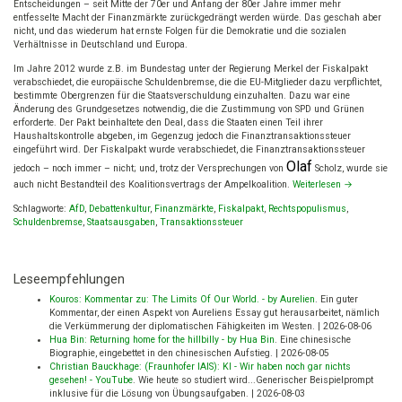
Entscheidungen – seit Mitte der 70er und Anfang der 80er Jahre immer mehr
entfesselte Macht der Finanzmärkte zurückgedrängt werden würde. Das geschah aber
nicht, und das wiederum hat ernste Folgen für die Demokratie und die sozialen
Verhältnisse in Deutschland und Europa.
Im Jahre 2012 wurde z.B. im Bundestag unter der Regierung Merkel der Fiskalpakt
verabschiedet, die europäische Schuldenbremse, die die EU-Mitglieder dazu verpflichtet,
bestimmte Obergrenzen für die Staatsverschuldung einzuhalten. Dazu war eine
Änderung des Grundgesetzes notwendig, die die Zustimmung von SPD und Grünen
erforderte. Der Pakt beinhaltete den Deal, dass die Staaten einen Teil ihrer
Haushaltskontrolle abgeben, im Gegenzug jedoch die Finanztransaktionssteuer
eingeführt wird. Der Fiskalpakt wurde verabschiedet, die Finanztransaktionssteuer
Olaf
jedoch – noch immer – nicht; und, trotz der Versprechungen von
Scholz, wurde sie
auch nicht Bestandteil des Koalitionsvertrags der Ampelkoalition.
Weiterlesen
→
Schlagworte:
AfD
,
Debattenkultur
,
Finanzmärkte
,
Fiskalpakt
,
Rechtspopulismus
,
Schuldenbremse
,
Staatsausgaben
,
Transaktionssteuer
Leseempfehlungen
Kouros: Kommentar zu: The Limits Of Our World. - by Aurelien
.
Ein guter
Kommentar, der einen Aspekt von Aureliens Essay gut herausarbeitet, nämlich
die Verkümmerung der diplomatischen Fähigkeiten im Westen.
|
2026-08-06
Hua Bin: Returning home for the hillbilly - by Hua Bin
.
Eine chinesische
Biographie, eingebettet in den chinesischen Aufstieg.
|
2026-08-05
Christian Bauckhage: (Fraunhofer IAIS): KI - Wir haben noch gar nichts
gesehen! - YouTube
.
Wie heute so studiert wird...Generischer Beispielprompt
inklusive für die Lösung von Übungsaufgaben.
|
2026-08-03