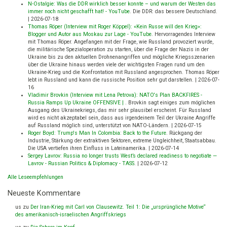
N-Ostalgie: Was die DDR wirklich besser konnte – und warum der Westen das
immer noch nicht geschafft hat! - YouTube
.
Die DDR: das bessere Deutschland.
|
2026-07-18
Thomas Röper (Interview mit Roger Köppel): «Kein Russe will den Krieg»:
Blogger und Autor aus Moskau zur Lage - YouTube
.
Hervorragendes Interview
mit Thomas Röper. Angefangen mit der Frage, wie Russland provoziert wurde,
die militärische Spezialoperation zu starten, über die Frage der Nazis in der
Ukraine bis zu den aktuellen Drohnenangriffen und mögliche Kriegsszenarien
über die Ukraine hinaus werden viele der wichtigsten Fragen rund um den
Ukraine-Krieg und die Konfrontation mit Russland angesprochen. Thomas Röper
lebt in Russland und kann die russische Position sehr gut darstellen.
|
2026-07-
16
Vladimir Brovkin (Interview mit Lena Petrova): NATO's Plan BACKFIRES -
Russia Ramps Up Ukraine OFFENSIVE |
.
Brovkin sagt einiges zum möglichen
Ausgang des Ukrainekriegs, das mir sehr plausibel erscheint. Für Russland
wird es nicht akzeptabel sein, dass aus irgendeinem Teil der Ukraine Angriffe
auf Russland möglich sind, unterstützt von NATO-Ländern.
|
2026-07-15
Roger Boyd: Trump's Man In Colombia: Back to the Future
.
Rückgang der
Industrie, Stärkung der extraktiven Sektoren, extreme Ungleichheit, Staatsabbau.
Die USA vertiefen ihren Einfluss in Lateinamerika.
|
2026-07-14
Sergey Lavrov: Russia no longer trusts West’s declared readiness to negotiate —
Lavrov - Russian Politics & Diplomacy - TASS
.
|
2026-07-12
Alle Leseempfehlungen
Neueste Kommentare
us
zu
Der Iran-Krieg mit Carl von Clausewitz. Teil 1: Die „ursprüngliche Motive“
des amerikanisch-israelischen Angriffskriegs