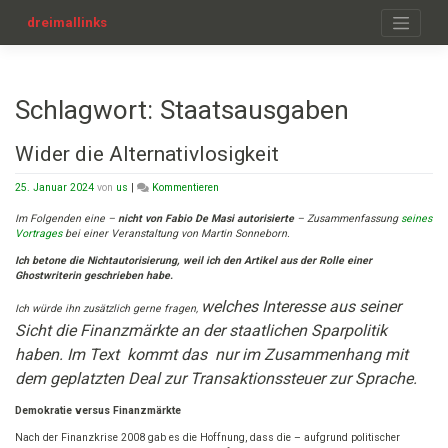
Zum
Inhalt
dreimallinks
springen
Schlagwort:
Staatsausgaben
Wider die Alternativlosigkeit
on
25. Januar 2024
von
us
|
Kommentieren
Wider
die
Im Folgenden eine –
nicht von Fabio De Masi autorisierte
– Zusammenfassung
seines
Alternativlosigkeit
Vortrages
bei einer Veranstaltung von Martin Sonneborn.
Ich betone die Nichtautorisierung, weil ich den Artikel aus der Rolle einer
Ghostwriterin geschrieben habe.
welches Interesse aus seiner
Ich würde ihn zusätzlich gerne fragen,
Sicht die Finanzmärkte an der staatlichen Sparpolitik
haben. Im Text kommt das nur im Zusammenhang mit
dem geplatzten Deal zur Transaktionssteuer zur Sprache.
Demokratie versus Finanzmärkte
Nach der Finanzkrise 2008 gab es die Hoffnung, dass die – aufgrund politischer