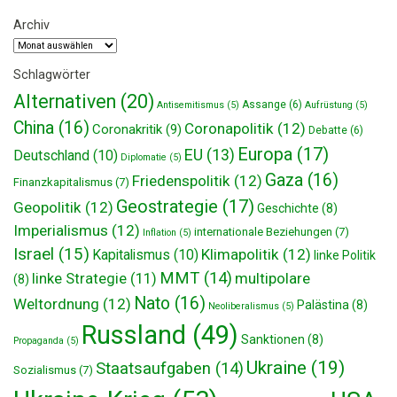
Archiv
Archiv
Schlagwörter
Alternativen
(20)
Assange
(6)
Antisemitismus
(5)
Aufrüstung
(5)
China
(16)
Coronapolitik
(12)
Coronakritik
(9)
Debatte
(6)
Europa
(17)
EU
(13)
Deutschland
(10)
Diplomatie
(5)
Gaza
(16)
Friedenspolitik
(12)
Finanzkapitalismus
(7)
Geostrategie
(17)
Geopolitik
(12)
Geschichte
(8)
Imperialismus
(12)
internationale Beziehungen
(7)
Inflation
(5)
Israel
(15)
Klimapolitik
(12)
Kapitalismus
(10)
linke Politik
MMT
(14)
multipolare
linke Strategie
(11)
(8)
Nato
(16)
Weltordnung
(12)
Palästina
(8)
Neoliberalismus
(5)
Russland
(49)
Sanktionen
(8)
Propaganda
(5)
Ukraine
(19)
Staatsaufgaben
(14)
Sozialismus
(7)