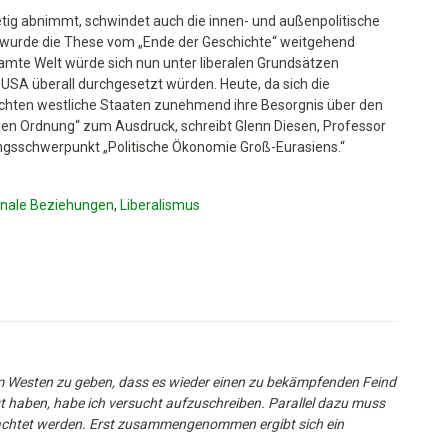
etig abnimmt, schwindet auch die innen- und außenpolitische
 wurde die These vom „Ende der Geschichte“ weitgehend
amte Welt würde sich nun unter liberalen Grundsätzen
 USA überall durchgesetzt würden. Heute, da sich die
brächten westliche Staaten zunehmend ihre Besorgnis über den
alen Ordnung“ zum Ausdruck, schreibt Glenn Diesen, Professor
ngsschwerpunkt „Politische Ökonomie Groß-Eurasiens.“
onale Beziehungen
,
Liberalismus
im Westen zu geben, dass es wieder einen zu bekämpfenden Feind
t haben, habe ich versucht aufzuschreiben. Parallel dazu muss
chtet werden. Erst zusammengenommen ergibt sich ein