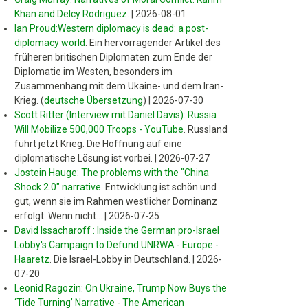
Khan and Delcy Rodriguez
.
|
2026-08-01
Ian Proud:Western diplomacy is dead: a post-
diplomacy world
.
Ein hervorragender Artikel des
früheren britischen Diplomaten zum Ende der
Diplomatie im Westen, besonders im
Zusammenhang mit dem Ukaine- und dem Iran-
Krieg. (
deutsche Übersetzung
)
|
2026-07-30
Scott Ritter (Interview mit Daniel Davis): Russia
Will Mobilize 500,000 Troops - YouTube
.
Russland
führt jetzt Krieg. Die Hoffnung auf eine
diplomatische Lösung ist vorbei.
|
2026-07-27
Jostein Hauge: The problems with the "China
Shock 2.0" narrative
.
Entwicklung ist schön und
gut, wenn sie im Rahmen westlicher Dominanz
erfolgt. Wenn nicht...
|
2026-07-25
David Issacharoff : Inside the German pro-Israel
Lobby's Campaign to Defund UNRWA - Europe -
Haaretz
.
Die Israel-Lobby in Deutschland.
|
2026-
07-20
Leonid Ragozin: On Ukraine, Trump Now Buys the
‘Tide Turning’ Narrative - The American