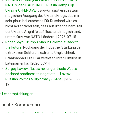
NATO's Plan BACKFIRES - Russia Ramps Up
Ukraine OFFENSIVE |
.
Brovkin sagt einiges zum
möglichen Ausgang des Ukrainekriegs, das mir
sehr plausibel erscheint. Für Russland wird es
nicht akzeptabel sein, dass aus irgendeinem Teil
der Ukraine Angriffe auf Russland möglich sind,
unterstützt von NATO-Ländern.
|
2026-07-15
Roger Boyd: Trump's Man In Colombia: Back to
the Future
.
Rückgang der Industrie, Stärkung der
extraktiven Sektoren, extreme Ungleichheit,
Staatsabbau. Die USA vertiefen ihren Einfluss in
Lateinamerika.
|
2026-07-14
Sergey Lavrov: Russia no longer trusts West’s
declared readiness to negotiate — Lavrov -
Russian Politics & Diplomacy - TASS
.
|
2026-07-
12
le Leseempfehlungen
eueste Kommentare