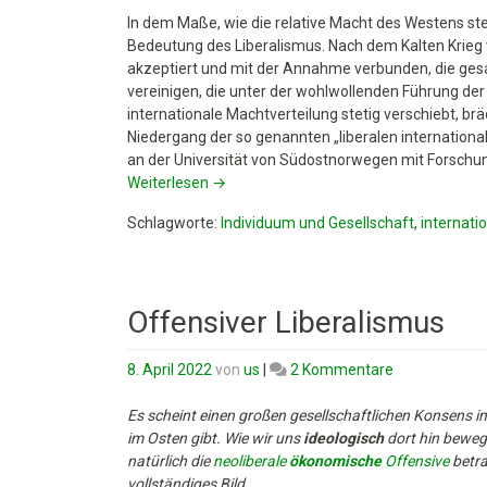
In dem Maße, wie die relative Macht des Westens st
Bedeutung des Liberalismus. Nach dem Kalten Krieg
akzeptiert und mit der Annahme verbunden, die ges
vereinigen, die unter der wohlwollenden Führung der
internationale Machtverteilung stetig verschiebt, 
Niedergang der so genannten „liberalen internation
an der Universität von Südostnorwegen mit Forschu
Weiterlesen
→
Schlagworte:
Individuum und Gesellschaft
,
internati
Offensiver Liberalismus
zu
8. April 2022
von
us
|
2 Kommentare
Offensiver
Liberalismus
Es scheint einen großen gesellschaftlichen Konsens 
im Osten gibt. Wie wir uns
ideologisch
dort hin beweg
natürlich die
neoliberale
ökonomische
Offensive
betra
vollständiges Bild.