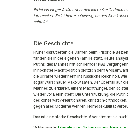
Es ist ein langer Artikel, über den ich meine Gedanken 
interessiert. Es ist heute schwierig, an den Sinn krit
schreibt.
Die Geschichte …
Früher diskutierten die Damen beim Frisör die Bezie
fänden sie in der eigenen Familie statt. Heute analy
Putins, des Mannes mit schillernder KGB Vergangenhe
in höchster Machtposition plötzlich dem Größenwahn 
die Ukraine wieder heim ins russische Reich holt, wi
sogar Warschauer-Pakt-Staaten. Der Überfall auf die
Mannes zu erklären, einem Machthunger, der, so steh
wieder vor Berlin steht. Die Unterstützung, die Puti
des konservativ-reaktionären, christlich-orthodoxen
gegen alles Moderne wehren, Homosexualität verteuf
Das ist eine starke Geschichte. Aber stimmt sie auc
Schlagworte:
Liberalismus
,
Nationalismus
,
Neonazis