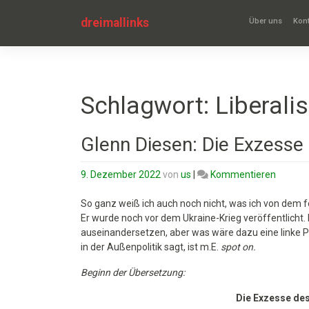
Zum
Inhalt
dreimallinks
Über uns
Kont
springen
Schlagwort:
Liberali
Glenn Diesen: Die Exzess
on
9. Dezember 2022
von
us
|
Kommentieren
Glenn
Diesen:
So ganz weiß ich auch noch nicht, was ich von dem
Die
Er wurde noch vor dem Ukraine-Krieg veröffentlicht
Exzess
auseinandersetzen, aber was wäre dazu eine linke P
des
in der Außenpolitik sagt, ist m.E.
spot on.
Liberal
Beginn der Übersetzung:
eindä
Die Exzesse de