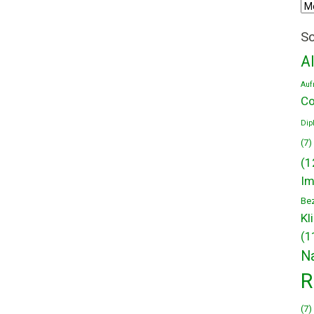
Arc
Sc
A
Auf
Co
Dip
(7)
(1
Im
Be
Kl
(1
N
R
(7)