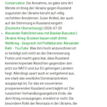
Conservative
.
Die Annahme, es gäbe eine Art
Wende im Krieg der Ukraine gegen Russland
zugunsten der Ukraine beruht auf völlig
verfehlten Annahmen. Guter Artikel, der auch
auf die Stimmung in Russland eingeht.
(
Deutsche Übersetzung
)
|
2026-07-20
Alexander Rahr(Interview mit Bastian Barucker):
Ukraine-Krieg: Brücken bauen statt dritter
Weltkrieg - Gespräch mit Politikberater Alexander
Rahr - YouTube
.
Was ihm hoch anzurechnen ist:
er beteiligt sich nicht an der Dämonisierung
Putins und macht ganz klar, dass Russland
keinerlei imperiale Absichten gegenüber den
jetzt zur NATO und zur EU gehörigen Ländern
hegt. Allerdings spart auch er weitgehend aus,
wie stark das westliche Dominanzstreben
ausgeprägt ist, für das ein souveränes
prosperierenden Russland unerträglich ist. Die
russischen Verhandlungsangebote Ende, die
dem Krieg vorausgingen, erwähnt er nicht. Die
besondere Rolle der Neonazis in der Ukraine, die