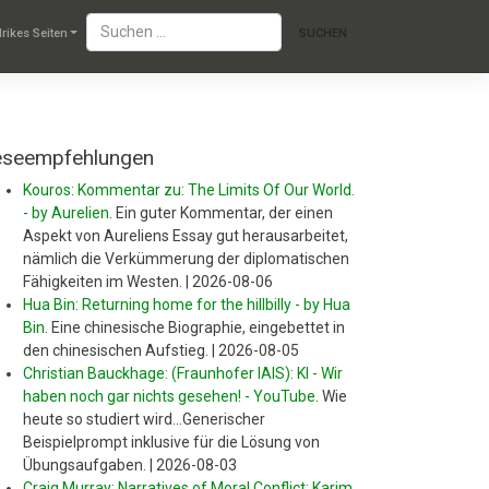
lrikes Seiten
eseempfehlungen
Kouros: Kommentar zu: The Limits Of Our World.
- by Aurelien
.
Ein guter Kommentar, der einen
Aspekt von Aureliens Essay gut herausarbeitet,
nämlich die Verkümmerung der diplomatischen
Fähigkeiten im Westen.
|
2026-08-06
Hua Bin: Returning home for the hillbilly - by Hua
Bin
.
Eine chinesische Biographie, eingebettet in
den chinesischen Aufstieg.
|
2026-08-05
Christian Bauckhage: (Fraunhofer IAIS): KI - Wir
haben noch gar nichts gesehen! - YouTube
.
Wie
heute so studiert wird...Generischer
Beispielprompt inklusive für die Lösung von
Übungsaufgaben.
|
2026-08-03
Craig Murray: Narratives of Moral Conflict: Karim