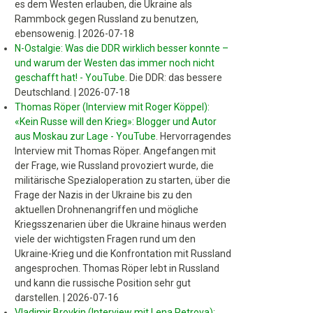
es dem Westen erlauben, die Ukraine als
Rammbock gegen Russland zu benutzen,
ebensowenig.
|
2026-07-18
N-Ostalgie: Was die DDR wirklich besser konnte –
und warum der Westen das immer noch nicht
geschafft hat! - YouTube
.
Die DDR: das bessere
Deutschland.
|
2026-07-18
Thomas Röper (Interview mit Roger Köppel):
«Kein Russe will den Krieg»: Blogger und Autor
aus Moskau zur Lage - YouTube
.
Hervorragendes
Interview mit Thomas Röper. Angefangen mit
der Frage, wie Russland provoziert wurde, die
militärische Spezialoperation zu starten, über die
Frage der Nazis in der Ukraine bis zu den
aktuellen Drohnenangriffen und mögliche
Kriegsszenarien über die Ukraine hinaus werden
viele der wichtigsten Fragen rund um den
Ukraine-Krieg und die Konfrontation mit Russland
angesprochen. Thomas Röper lebt in Russland
und kann die russische Position sehr gut
darstellen.
|
2026-07-16
Vladimir Brovkin (Interview mit Lena Petrova):