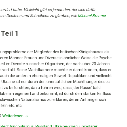
sortiert habe. Vielleicht gibt es jemanden, der sich dafür
ischen Denkens und Schreibens zu glauben, wie
Michael Brenner
Teil 1
hungsprobleme der Mitglieder des britischen Königshauses als
sieren Männer, Frauen und Diverse
in ähnlicher Weise die Psyche
it im Dienste russischer Oligarchen, der nach über 20 Jahren
verfällt. Seine Machtkarriere möchte er damit krönen, dass er
e auch die anderen ehemaligen Sowjet-Republiken und vielleicht
 Ukraine ist nur durch den unersättlichen Machthunger dieses
t zu befürchten, dazu führen wird, dass ‚der Russe‘ bald
n dabei im eigenen Land bekommt, ist durch den starken Einfluss
, slawischen Nationalismus zu erklären, deren Anhänger sich
eln etc. etc.
h?
Weiterlesen
→
,
Rechtspopulismus
,
Russland
,
Ukraine-Krieg
,
unipolarer