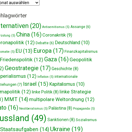
hiv
hlagwörter
lternativen
(20)
Assange
(6)
Antisemitismus
(5)
China
(16)
Coronakritik
(9)
rüstung
(5)
ronapolitik
(12)
Deutschland
(10)
Debatte
(6)
Europa
(17)
EU
(13)
Finanzkapitalismus
lomatie
(5)
Gaza
(16)
Friedenspolitik
(12)
Geopolitik
Geostrategie
(17)
2)
Geschichte
(8)
perialismus
(12)
internationale
Inflation
(5)
Israel
(15)
Kapitalismus
(10)
ziehungen
(7)
imapolitik
(12)
linke Strategie
linke Politik
(8)
MMT
(14)
multipolare Weltordnung
(12)
1)
ato
(16)
Palästina
(8)
Neoliberalismus
(5)
Propaganda
(5)
ussland
(49)
Sanktionen
(8)
Sozialismus
Ukraine
(19)
Staatsaufgaben
(14)