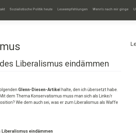
akt
Sozialistische Politik heute
Leseempfehlungen
Wenn’s nach mir ginge
U
smus
L
e des Liberalismus eindämmen
 folgenden
Glenn-Diesen-Artike
l halte, den ich übersetzt habe.
. Mit dem Thema Konservatismus muss man sich als Linke/r
e
osition? Wie dem auch sei, was er zum Liberalismus als Waffe
ismus
mmen
s Liberalismus eindämmen