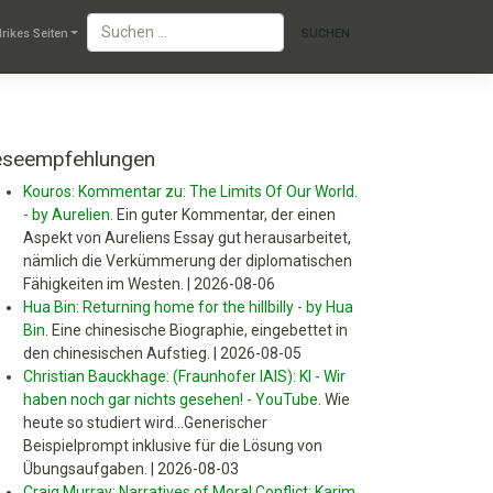
lrikes Seiten
eseempfehlungen
Kouros: Kommentar zu: The Limits Of Our World.
- by Aurelien
.
Ein guter Kommentar, der einen
Aspekt von Aureliens Essay gut herausarbeitet,
nämlich die Verkümmerung der diplomatischen
Fähigkeiten im Westen.
|
2026-08-06
Hua Bin: Returning home for the hillbilly - by Hua
Bin
.
Eine chinesische Biographie, eingebettet in
den chinesischen Aufstieg.
|
2026-08-05
Christian Bauckhage: (Fraunhofer IAIS): KI - Wir
haben noch gar nichts gesehen! - YouTube
.
Wie
heute so studiert wird...Generischer
Beispielprompt inklusive für die Lösung von
Übungsaufgaben.
|
2026-08-03
Craig Murray: Narratives of Moral Conflict: Karim