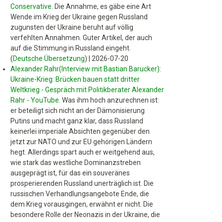
Conservative
.
Die Annahme, es gäbe eine Art
Wende im Krieg der Ukraine gegen Russland
zugunsten der Ukraine beruht auf völlig
verfehlten Annahmen. Guter Artikel, der auch
auf die Stimmung in Russland eingeht.
(
Deutsche Übersetzung
)
|
2026-07-20
Alexander Rahr(Interview mit Bastian Barucker):
Ukraine-Krieg: Brücken bauen statt dritter
Weltkrieg - Gespräch mit Politikberater Alexander
Rahr - YouTube
.
Was ihm hoch anzurechnen ist:
er beteiligt sich nicht an der Dämonisierung
Putins und macht ganz klar, dass Russland
keinerlei imperiale Absichten gegenüber den
jetzt zur NATO und zur EU gehörigen Ländern
hegt. Allerdings spart auch er weitgehend aus,
wie stark das westliche Dominanzstreben
ausgeprägt ist, für das ein souveränes
prosperierenden Russland unerträglich ist. Die
russischen Verhandlungsangebote Ende, die
dem Krieg vorausgingen, erwähnt er nicht. Die
besondere Rolle der Neonazis in der Ukraine, die