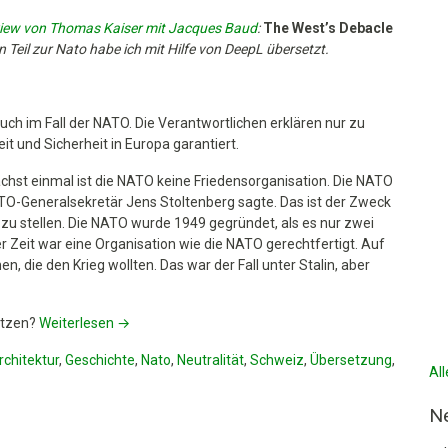
view von Thomas Kaiser mit Jacques Baud
:
The West’s Debacle
Teil zur Nato habe ich mit Hilfe von DeepL übersetzt.
auch im Fall der NATO. Die Verantwortlichen erklären nur zu
t und Sicherheit in Europa garantiert.
chst einmal ist die NATO keine Friedensorganisation. Die NATO
TO-Generalsekretär Jens Stoltenberg sagte. Das ist der Zweck
u stellen. Die NATO wurde 1949 gegründet, als es nur zwei
Zeit war eine Organisation wie die NATO gerechtfertigt. Auf
 die den Krieg wollten. Das war der Fall unter Stalin, aber
setzen?
Weiterlesen
→
rchitektur
,
Geschichte
,
Nato
,
Neutralität
,
Schweiz
,
Übersetzung
,
Al
N