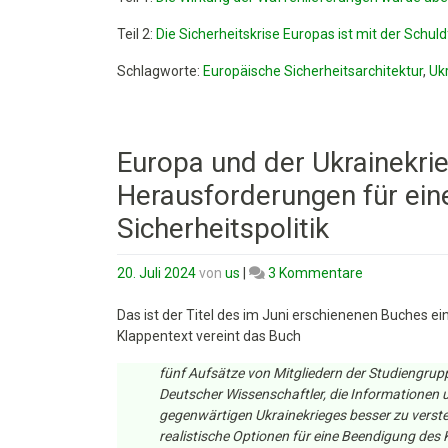
a.D.
Wolfgang
Teil 2:
Die Sicherheitskrise Europas ist mit der Schuld
Richter
Schlagworte:
Europäische Sicherheitsarchitektur
,
Uk
Europa und der Ukrainekri
Herausforderungen für ein
Sicherheitspolitik
zu
20. Juli 2024
von
us
|
3 Kommentare
Europa
und
Das ist der Titel des im Juni erschienenen Buches 
der
Klappentext vereint das Buch
Ukrainekrieg:
fünf Aufsätze von Mitgliedern der Studiengrup
Chancen
Deutscher Wissenschaftler, die Informationen 
und
gegenwärtigen Ukrainekrieges besser zu versteh
Herausforde
realistische Optionen für eine Beendigung des 
für