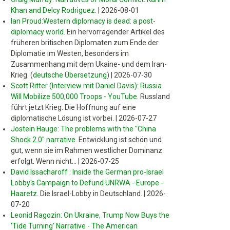
Khan and Delcy Rodriguez
.
|
2026-08-01
Ian Proud:Western diplomacy is dead: a post-
diplomacy world
.
Ein hervorragender Artikel des
früheren britischen Diplomaten zum Ende der
Diplomatie im Westen, besonders im
Zusammenhang mit dem Ukaine- und dem Iran-
Krieg. (
deutsche Übersetzung
)
|
2026-07-30
Scott Ritter (Interview mit Daniel Davis): Russia
Will Mobilize 500,000 Troops - YouTube
.
Russland
führt jetzt Krieg. Die Hoffnung auf eine
diplomatische Lösung ist vorbei.
|
2026-07-27
Jostein Hauge: The problems with the "China
Shock 2.0" narrative
.
Entwicklung ist schön und
gut, wenn sie im Rahmen westlicher Dominanz
erfolgt. Wenn nicht...
|
2026-07-25
David Issacharoff : Inside the German pro-Israel
Lobby's Campaign to Defund UNRWA - Europe -
Haaretz
.
Die Israel-Lobby in Deutschland.
|
2026-
07-20
Leonid Ragozin: On Ukraine, Trump Now Buys the
‘Tide Turning’ Narrative - The American