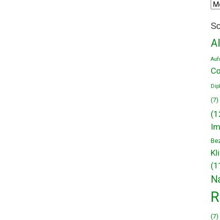
Arc
Sc
A
Auf
Co
Dip
(7)
(1
Im
Be
Kl
(1
N
R
(7)