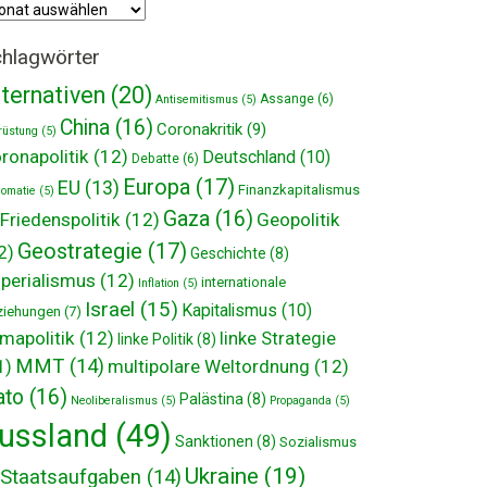
hiv
hlagwörter
lternativen
(20)
Assange
(6)
Antisemitismus
(5)
China
(16)
Coronakritik
(9)
rüstung
(5)
ronapolitik
(12)
Deutschland
(10)
Debatte
(6)
Europa
(17)
EU
(13)
Finanzkapitalismus
lomatie
(5)
Gaza
(16)
Friedenspolitik
(12)
Geopolitik
Geostrategie
(17)
2)
Geschichte
(8)
perialismus
(12)
internationale
Inflation
(5)
Israel
(15)
Kapitalismus
(10)
ziehungen
(7)
imapolitik
(12)
linke Strategie
linke Politik
(8)
MMT
(14)
multipolare Weltordnung
(12)
1)
ato
(16)
Palästina
(8)
Neoliberalismus
(5)
Propaganda
(5)
ussland
(49)
Sanktionen
(8)
Sozialismus
Ukraine
(19)
Staatsaufgaben
(14)