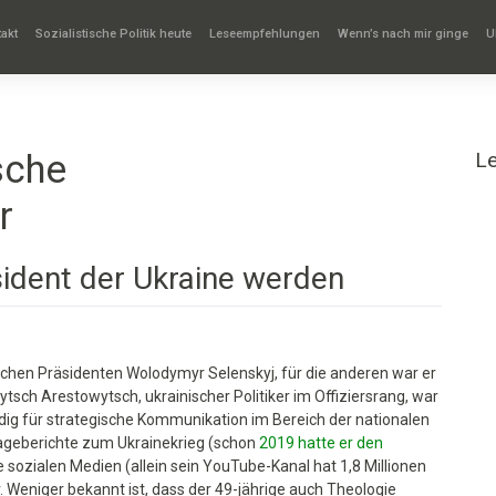
akt
Sozialistische Politik heute
Leseempfehlungen
Wenn’s nach mir ginge
U
sche
L
r
äsident der Ukraine werden
teher
nischen Präsidenten Wolodymyr Selenskyj, für die anderen war er
tsch Arestowytsch, ukrainischer Politiker im Offiziersrang, war
ig für strategische Kommunikation im Bereich der nationalen
 Lageberichte zum Ukrainekrieg (schon
2019 hatte er den
 sozialen Medien (allein sein YouTube-Kanal hat 1,8 Millionen
r. Weniger bekannt ist, dass der 49-jährige auch Theologie