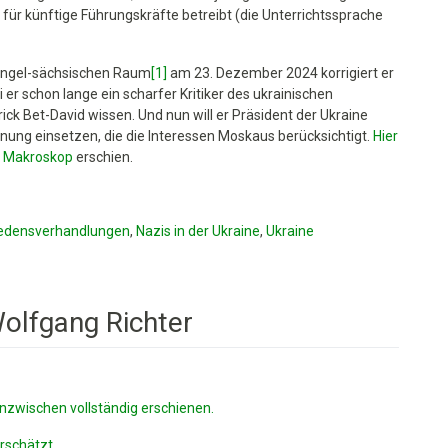
e für künftige Führungskräfte betreibt (die Unterrichtssprache
angel-sächsischen Raum
[1]
am 23. Dezember 2024 korrigiert er
 er schon lange ein scharfer Kritiker des ukrainischen
ck Bet-David wissen. Und nun will er Präsident der Ukraine
nung einsetzen, die die Interessen Moskaus berücksichtigt.
Hier
i
Makroskop
erschien.
iedensverhandlungen
,
Nazis in der Ukraine
,
Ukraine
Wolfgang Richter
nzwischen vollständig erschienen.
rschätzt