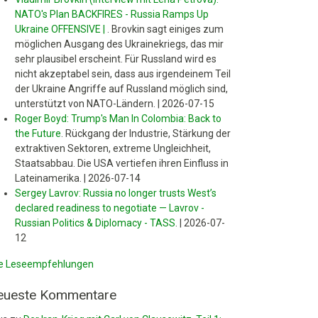
NATO's Plan BACKFIRES - Russia Ramps Up
Ukraine OFFENSIVE |
.
Brovkin sagt einiges zum
möglichen Ausgang des Ukrainekriegs, das mir
sehr plausibel erscheint. Für Russland wird es
nicht akzeptabel sein, dass aus irgendeinem Teil
der Ukraine Angriffe auf Russland möglich sind,
unterstützt von NATO-Ländern.
|
2026-07-15
Roger Boyd: Trump's Man In Colombia: Back to
the Future
.
Rückgang der Industrie, Stärkung der
extraktiven Sektoren, extreme Ungleichheit,
Staatsabbau. Die USA vertiefen ihren Einfluss in
Lateinamerika.
|
2026-07-14
Sergey Lavrov: Russia no longer trusts West’s
declared readiness to negotiate — Lavrov -
Russian Politics & Diplomacy - TASS
.
|
2026-07-
12
le Leseempfehlungen
eueste Kommentare