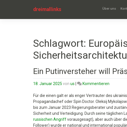
Zum
Inhalt
dreimallinks
Über uns
Kont
springen
Schlagwort:
Europäi
Sicherheitsarchitektu
Ein Putinversteher will Pr
on
18. Januar 2025
von
us
|
Kommentieren
Ein
Putinvers
Für die einen galt er als enger Vertrauter des ukrai
will
Propagandachef oder Spin Doctor. Oleksij Mykolajowy
Präsident
bis zum Januar 2023 Regierungsberater und zuständ
der
Sicherheit und Verteidigung. Durch seine täglichen
Ukraine
russischen Angriff
vorausgesagt), aber auch über die
werden
Follower) wurde er national und international populä