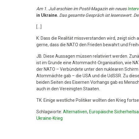
Jacques
Baud
Am 1. Juli erschien im Postil-Magazin ein neues
Inter
zur
in Ukraine.
Das gesamte Gespräch ist lesenswert. Den 
Nato
[…]
K: Dass die Realität missverstanden wird, zeigt sich 
gerne, dass die NATO den Frieden bewahrt und Freihei
JB: Diese Aussagen müssen relativiert werden. Zunä
ist im Grunde eine Atommacht-Organisation, wie NA
der NATO – Verbündete unter den nuklearen Schirm z
Atommächte gab – die USA und die UdSSR. Zu dieser 
beiden Seiten des Eisernen Vorhangs gab es Menschen,
auch in den Vereinigten Staaten.
TK: Einige westliche Politiker wollten den Krieg fort
Schlagworte:
Alternativen
,
Europäische Sicherheitsa
Ukraine-Krieg