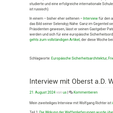
studierte und eine erfolgreiche internationale Schul
ist russisch).
In einem – bisher eher seltenen –
Interview
für den 
das Bild seiner Selenskyj-Nähe. Ganz im Gegenteil sei
Präsidenten gewesen, lässt er seinen Gastgeber Patri
werden und sich für eine europäische Sicherheitsord
gehts zum vollständigen Artikel
, der diese Woche be
Schlagworte:
Europäische Sicherheitsarchitektur
,
Fr
Interview mit Oberst a.D. 
on
21. August 2024
von
us
|
Kommentieren
Interview
mit
Mein zweiteiliges Interview mit Wolfgang Richter ist
i
Oberst
Teil 1:
Die Wirkung der Waffenlieferungen wurde übe