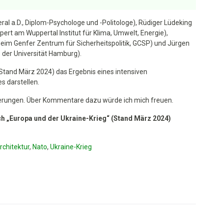
ral a.D., Diplom-Psychologe und -Politologe), Rüdiger Lüdeking
ert am Wuppertal Institut für Klima, Umwelt, Energie),
beim Genfer Zentrum für Sicherheitspolitik, GCSP) und Jürgen
itik
 der Universität Hamburg).
 Stand März 2024) das Ergebnis eines intensiven
 darstellen.
erungen. Über Kommentare dazu würde ich mich freuen.
h „Europa und der Ukraine-Krieg“ (Stand März 20
2
4)
rchitektur
,
Nato
,
Ukraine-Krieg