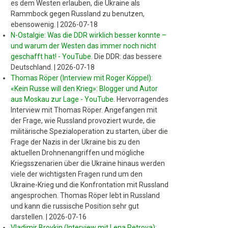
es dem Westen erlauben, die Ukraine als
Rammbock gegen Russland zu benutzen,
ebensowenig.
|
2026-07-18
N-Ostalgie: Was die DDR wirklich besser konnte –
und warum der Westen das immer noch nicht
geschafft hat! - YouTube
.
Die DDR: das bessere
Deutschland.
|
2026-07-18
Thomas Röper (Interview mit Roger Köppel):
«Kein Russe will den Krieg»: Blogger und Autor
aus Moskau zur Lage - YouTube
.
Hervorragendes
Interview mit Thomas Röper. Angefangen mit
der Frage, wie Russland provoziert wurde, die
militärische Spezialoperation zu starten, über die
Frage der Nazis in der Ukraine bis zu den
aktuellen Drohnenangriffen und mögliche
Kriegsszenarien über die Ukraine hinaus werden
viele der wichtigsten Fragen rund um den
Ukraine-Krieg und die Konfrontation mit Russland
angesprochen. Thomas Röper lebt in Russland
und kann die russische Position sehr gut
darstellen.
|
2026-07-16
Vladimir Brovkin (Interview mit Lena Petrova):