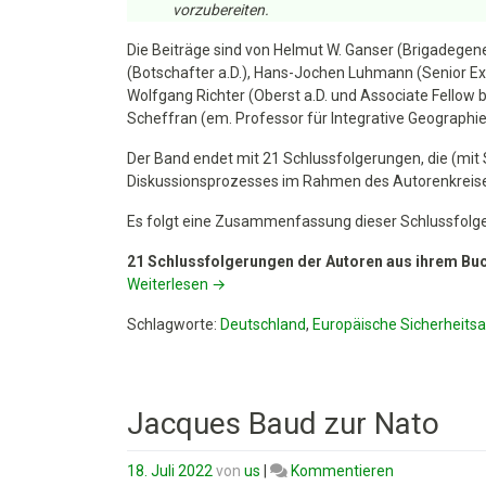
vorzubereiten.
eine
zukünftige
Die Beiträge sind von Helmut W. Ganser (Brigadegene
Friedens-
(Botschafter a.D.), Hans-Jochen Luhmann (Senior Exp
und
Wolfgang Richter (Oberst a.D. und Associate Fellow 
Sicherheitspol
Scheffran (em. Professor für Integrative Geographie
Der Band endet mit 21 Schlussfolgerungen, die (mit
Diskussionsprozesses im Rahmen des Autorenkreises
Es folgt eine Zusammenfassung dieser Schlussfolg
21 Schlussfolgerungen der Autoren aus ihrem Buc
Weiterlesen
→
Schlagworte:
Deutschland
,
Europäische Sicherheitsa
Jacques Baud zur Nato
on
18. Juli 2022
von
us
|
Kommentieren