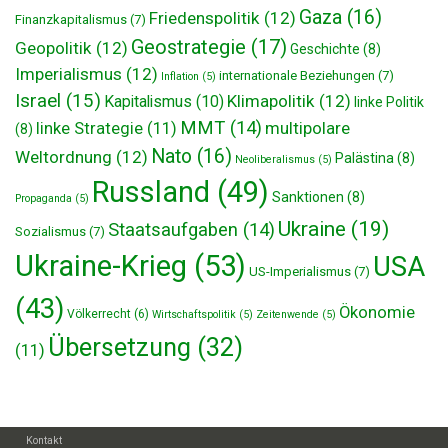
Gaza
(16)
Friedenspolitik
(12)
Finanzkapitalismus
(7)
Geostrategie
(17)
Geopolitik
(12)
Geschichte
(8)
Imperialismus
(12)
internationale Beziehungen
(7)
Inflation
(5)
Israel
(15)
Klimapolitik
(12)
Kapitalismus
(10)
linke Politik
MMT
(14)
multipolare
linke Strategie
(11)
(8)
Nato
(16)
Weltordnung
(12)
Palästina
(8)
Neoliberalismus
(5)
Russland
(49)
Sanktionen
(8)
Propaganda
(5)
Ukraine
(19)
Staatsaufgaben
(14)
Sozialismus
(7)
Ukraine-Krieg
(53)
USA
US-Imperialismus
(7)
(43)
Ökonomie
Völkerrecht
(6)
Wirtschaftspolitik
(5)
Zeitenwende
(5)
Übersetzung
(32)
(11)
Kontakt