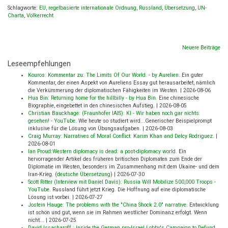
Schlagworte:
EU
,
regelbasierte internationale Ordnung
,
Russland
,
Übersetzung
,
UN-
Charta
,
Völkerrecht
Beitragsnavigation
Neuere Beiträge
Leseempfehlungen
Kouros: Kommentar zu: The Limits Of Our World. - by Aurelien
.
Ein guter
Kommentar, der einen Aspekt von Aureliens Essay gut herausarbeitet, nämlich
die Verkümmerung der diplomatischen Fähigkeiten im Westen.
|
2026-08-06
Hua Bin: Returning home for the hillbilly - by Hua Bin
.
Eine chinesische
Biographie, eingebettet in den chinesischen Aufstieg.
|
2026-08-05
Christian Bauckhage: (Fraunhofer IAIS): KI - Wir haben noch gar nichts
gesehen! - YouTube
.
Wie heute so studiert wird...Generischer Beispielprompt
inklusive für die Lösung von Übungsaufgaben.
|
2026-08-03
Craig Murray: Narratives of Moral Conflict: Karim Khan and Delcy Rodriguez
.
|
2026-08-01
Ian Proud:Western diplomacy is dead: a post-diplomacy world
.
Ein
hervorragender Artikel des früheren britischen Diplomaten zum Ende der
Diplomatie im Westen, besonders im Zusammenhang mit dem Ukaine- und dem
Iran-Krieg. (
deutsche Übersetzung
)
|
2026-07-30
Scott Ritter (Interview mit Daniel Davis): Russia Will Mobilize 500,000 Troops -
YouTube
.
Russland führt jetzt Krieg. Die Hoffnung auf eine diplomatische
Lösung ist vorbei.
|
2026-07-27
Jostein Hauge: The problems with the "China Shock 2.0" narrative
.
Entwicklung
ist schön und gut, wenn sie im Rahmen westlicher Dominanz erfolgt. Wenn
nicht...
|
2026-07-25
David Issacharoff : Inside the German pro-Israel Lobby's Campaign to Defund