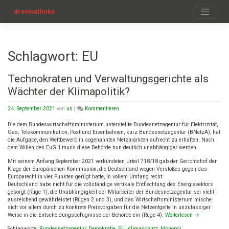
Zum
Inhalt
dreimallinks
springen
Schlagwort:
EU
Technokraten und Verwaltungsgerichte als
Wächter der Klimapolitik?
on
24. September 2021
von
us
|
Kommentieren
Technokraten
und
Die dem Bundeswirtschaftsministerium unterstellte Bundesnetzagentur für Elektrizität,
Verwaltungsgerichte
Gas, Telekommunikation, Post und Eisenbahnen, kurz Bundesnetzagentur (BNetzA), hat
als
die Aufgabe, den Wettbewerb in sogenannten Netzmärkten aufrecht zu erhalten. Nach
Wächter
dem Willen des EuGH muss diese Behörde nun deutlich unabhängiger werden.
der
Mit seinem Anfang September 2021 verkündeten Urteil 718/18 gab der Gerichtshof der
Klimapolitik?
Klage der Europäischen Kommission, die Deutschland wegen Verstoßes gegen das
Europarecht in vier Punkten gerügt hatte, in vollem Umfang recht:
Deutschland habe nicht für die vollständige vertikale Entflechtung des Energiesektors
gesorgt (Rüge 1), die Unabhängigkeit der Mitarbeiter der Bundesnetzagentur sei nicht
ausreichend gewährleistet (Rügen 2 und 3), und das Wirtschaftsministerium mische
sich vor allem durch zu konkrete Preisvorgaben für die Netzentgelte in unzulässiger
Weise in die Entscheidungsbefugnisse der Behörde ein (Rüge 4).
Weiterlesen
→
Schlagworte:
Bundesnetzagentur
,
Demokratie
,
EU
,
Klimaschutz
,
Monopol