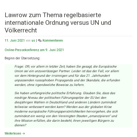
Lawrow zum Thema regelbasierte
internationale Ordnung versus UN und
Völkerrecht
on
11. Juni 2021
von
us
|
Kommentieren
Lawrow
zum
Online-Pressekonferenz am 9. Juni 2021
Thema
Beginn der Übersetzung:
regelbasierte
internationale
Frage: Oft, vor allem in letzter Zeit, haben Sie gesagt, die Europäische
Ordnung
Union sei ein unzuverlässiger Partner. Leider ist das der Fall, vor allem
versus
vor dem Hintergrund der irrsinnigen und für das 21. Jahrhundert
UN
unpassenden russophoben Propaganda und der Skandale, die erfunden
und
werden, ohne irgendwelche Beweise zu liefern.
Völkerrecht
Sie haben umfangreiche politische Erfahrung. Glauben Sie, dass das
niedrige Niveau der politischen Führungsspitze der EU bei den
diesjährigen Wahlen in Deutschland und anderen Ländern zumindest
teilweise verbessert werden kann? Werden aus der globalen Krise
moderne europäische Führungspersönlichkeiten hervorgehen, die sich
zumindest ein wenig von den Vereinigten Staaten „emanzipieren“ und
ihre Mission erfüllen, die darin besteht, ihren jeweiligen Bürgern zu
dienen?
Weiterlesen
→