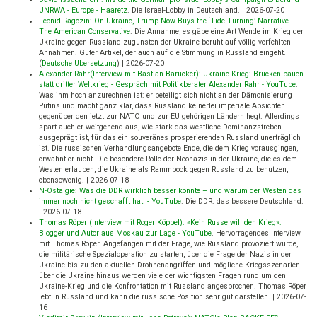
UNRWA - Europe - Haaretz
.
Die Israel-Lobby in Deutschland.
|
2026-07-20
Leonid Ragozin: On Ukraine, Trump Now Buys the ‘Tide Turning’ Narrative -
The American Conservative
.
Die Annahme, es gäbe eine Art Wende im Krieg der
Ukraine gegen Russland zugunsten der Ukraine beruht auf völlig verfehlten
Annahmen. Guter Artikel, der auch auf die Stimmung in Russland eingeht.
(
Deutsche Übersetzung
)
|
2026-07-20
Alexander Rahr(Interview mit Bastian Barucker): Ukraine-Krieg: Brücken bauen
statt dritter Weltkrieg - Gespräch mit Politikberater Alexander Rahr - YouTube
.
Was ihm hoch anzurechnen ist: er beteiligt sich nicht an der Dämonisierung
Putins und macht ganz klar, dass Russland keinerlei imperiale Absichten
gegenüber den jetzt zur NATO und zur EU gehörigen Ländern hegt. Allerdings
spart auch er weitgehend aus, wie stark das westliche Dominanzstreben
ausgeprägt ist, für das ein souveränes prosperierenden Russland unerträglich
ist. Die russischen Verhandlungsangebote Ende, die dem Krieg vorausgingen,
erwähnt er nicht. Die besondere Rolle der Neonazis in der Ukraine, die es dem
Westen erlauben, die Ukraine als Rammbock gegen Russland zu benutzen,
ebensowenig.
|
2026-07-18
N-Ostalgie: Was die DDR wirklich besser konnte – und warum der Westen das
immer noch nicht geschafft hat! - YouTube
.
Die DDR: das bessere Deutschland.
|
2026-07-18
Thomas Röper (Interview mit Roger Köppel): «Kein Russe will den Krieg»:
Blogger und Autor aus Moskau zur Lage - YouTube
.
Hervorragendes Interview
mit Thomas Röper. Angefangen mit der Frage, wie Russland provoziert wurde,
die militärische Spezialoperation zu starten, über die Frage der Nazis in der
Ukraine bis zu den aktuellen Drohnenangriffen und mögliche Kriegsszenarien
über die Ukraine hinaus werden viele der wichtigsten Fragen rund um den
Ukraine-Krieg und die Konfrontation mit Russland angesprochen. Thomas Röper
lebt in Russland und kann die russische Position sehr gut darstellen.
|
2026-07-
16