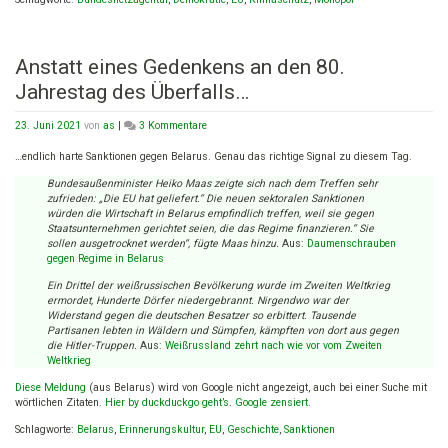
Anstatt eines Gedenkens an den 80.
Jahrestag des Überfalls…
zu
23. Juni 2021
von
as
|
3 Kommentare
Anstatt
eines
…endlich harte Sanktionen gegen Belarus. Genau das richtige Signal zu diesem Tag.
Gedenkens
Bundesaußenminister Heiko Maas zeigte sich nach dem Treffen sehr
an
zufrieden: „Die EU hat geliefert.“ Die neuen sektoralen Sanktionen
den
würden die Wirtschaft in Belarus empfindlich treffen, weil sie gegen
80.
Staatsunternehmen gerichtet seien, die das Regime finanzieren.“ Sie
Jahrestag
sollen ausgetrocknet werden“, fügte Maas hinzu.
Aus:
Daumenschrauben
des
gegen Regime in Belarus
Überfalls…
Ein Drittel der weißrussischen Bevölkerung wurde im Zweiten Weltkrieg
ermordet, Hunderte Dörfer niedergebrannt. Nirgendwo war der
Widerstand gegen die deutschen Besatzer so erbittert. Tausende
Partisanen lebten in Wäldern und Sümpfen, kämpften von dort aus gegen
die Hitler-Truppen.
Aus:
Weißrussland zehrt nach wie vor vom Zweiten
Weltkrieg
Diese Meldung
(aus Belarus) wird von Google nicht angezeigt, auch bei einer Suche mit
wörtlichen Zitaten.
Hier by duckduckgo geht’s
.
Google zensiert
.
Schlagworte:
Belarus
,
Erinnerungskultur
,
EU
,
Geschichte
,
Sanktionen