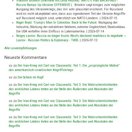
Vladimir Brovkin (Interview mit Lena Petrova): NATO's Plan BACKFIRES -
Russia Ramps Up Ukraine OFFENSIVE |
.
Brovkin sagt einiges zum möglichen
Ausgang des Ukrainekriegs, das mir sehr plausibel erscheint. Für Russland
wird es nicht akzeptabel sein, dass aus irgendeinem Teil der Ukraine Angriffe
auf Russland möglich sind, unterstützt von NATO-Ländern.
|
2026-07-15
Roger Boyd: Trump's Man In Colombia: Back to the Future
.
Rückgang der
Industrie, Stärkung der extraktiven Sektoren, extreme Ungleichheit, Staatsabbau.
Die USA vertiefen ihren Einfluss in Lateinamerika.
|
2026-07-14
Sergey Lavrov: Russia no longer trusts West’s declared readiness to negotiate —
Lavrov - Russian Politics & Diplomacy - TASS
.
|
2026-07-12
Alle Leseempfehlungen
Neueste Kommentare
us
zu
Der Iran-Krieg mit Carl von Clausewitz. Teil 1: Die „ursprüngliche Motive“
des amerikanisch-israelischen Angriffskriegs
us
zu
Die Schere im Kopf
us
zu
Der Iran-Krieg mit Carl von Clausewitz. Teil 3: Die Wahrscheinlichkeiten
des wirklichen Lebens treten an die Stelle des Äußersten und Absoluten der
Begriffe
us
zu
Der Iran-Krieg mit Carl von Clausewitz. Teil 3: Die Wahrscheinlichkeiten
des wirklichen Lebens treten an die Stelle des Äußersten und Absoluten der
Begriffe
us
zu
Der Iran-Krieg mit Carl von Clausewitz. Teil 3: Die Wahrscheinlichkeiten
des wirklichen Lebens treten an die Stelle des Äußersten und Absoluten der
Begriffe