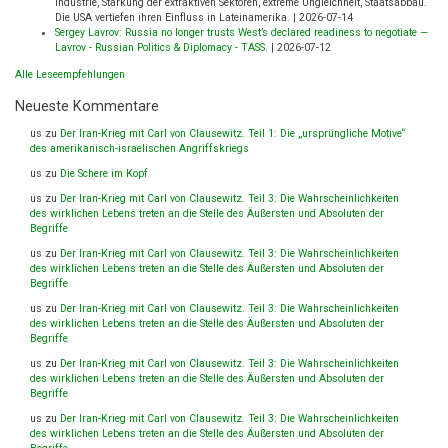
Industrie, Stärkung der extraktiven Sektoren, extreme Ungleichheit, Staatsabbau.
Die USA vertiefen ihren Einfluss in Lateinamerika.
|
2026-07-14
Sergey Lavrov: Russia no longer trusts West’s declared readiness to negotiate —
Lavrov - Russian Politics & Diplomacy - TASS
.
|
2026-07-12
Alle Leseempfehlungen
Neueste Kommentare
us
zu
Der Iran-Krieg mit Carl von Clausewitz. Teil 1: Die „ursprüngliche Motive“
des amerikanisch-israelischen Angriffskriegs
us
zu
Die Schere im Kopf
us
zu
Der Iran-Krieg mit Carl von Clausewitz. Teil 3: Die Wahrscheinlichkeiten
des wirklichen Lebens treten an die Stelle des Äußersten und Absoluten der
Begriffe
us
zu
Der Iran-Krieg mit Carl von Clausewitz. Teil 3: Die Wahrscheinlichkeiten
des wirklichen Lebens treten an die Stelle des Äußersten und Absoluten der
Begriffe
us
zu
Der Iran-Krieg mit Carl von Clausewitz. Teil 3: Die Wahrscheinlichkeiten
des wirklichen Lebens treten an die Stelle des Äußersten und Absoluten der
Begriffe
us
zu
Der Iran-Krieg mit Carl von Clausewitz. Teil 3: Die Wahrscheinlichkeiten
des wirklichen Lebens treten an die Stelle des Äußersten und Absoluten der
Begriffe
us
zu
Der Iran-Krieg mit Carl von Clausewitz. Teil 3: Die Wahrscheinlichkeiten
des wirklichen Lebens treten an die Stelle des Äußersten und Absoluten der