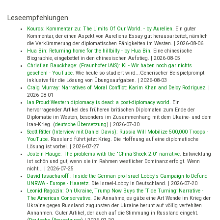
Leseempfehlungen
Kouros: Kommentar zu: The Limits Of Our World. - by Aurelien
.
Ein guter
Kommentar, der einen Aspekt von Aureliens Essay gut herausarbeitet, nämlich
die Verkümmerung der diplomatischen Fähigkeiten im Westen.
|
2026-08-06
Hua Bin: Returning home for the hillbilly - by Hua Bin
.
Eine chinesische
Biographie, eingebettet in den chinesischen Aufstieg.
|
2026-08-05
Christian Bauckhage: (Fraunhofer IAIS): KI - Wir haben noch gar nichts
gesehen! - YouTube
.
Wie heute so studiert wird...Generischer Beispielprompt
inklusive für die Lösung von Übungsaufgaben.
|
2026-08-03
Craig Murray: Narratives of Moral Conflict: Karim Khan and Delcy Rodriguez
.
|
2026-08-01
Ian Proud:Western diplomacy is dead: a post-diplomacy world
.
Ein
hervorragender Artikel des früheren britischen Diplomaten zum Ende der
Diplomatie im Westen, besonders im Zusammenhang mit dem Ukaine- und dem
Iran-Krieg. (
deutsche Übersetzung
)
|
2026-07-30
Scott Ritter (Interview mit Daniel Davis): Russia Will Mobilize 500,000 Troops -
YouTube
.
Russland führt jetzt Krieg. Die Hoffnung auf eine diplomatische
Lösung ist vorbei.
|
2026-07-27
Jostein Hauge: The problems with the "China Shock 2.0" narrative
.
Entwicklung
ist schön und gut, wenn sie im Rahmen westlicher Dominanz erfolgt. Wenn
nicht...
|
2026-07-25
David Issacharoff : Inside the German pro-Israel Lobby's Campaign to Defund
UNRWA - Europe - Haaretz
.
Die Israel-Lobby in Deutschland.
|
2026-07-20
Leonid Ragozin: On Ukraine, Trump Now Buys the ‘Tide Turning’ Narrative -
The American Conservative
.
Die Annahme, es gäbe eine Art Wende im Krieg der
Ukraine gegen Russland zugunsten der Ukraine beruht auf völlig verfehlten
Annahmen. Guter Artikel, der auch auf die Stimmung in Russland eingeht.