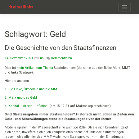
Zum
Inhalt
dreimallinks
springen
Schlagwort:
Geld
Die Geschichte von den Staatsfinanzen
on
14. Dezember 2021
von
us
|
Kommentieren
Die
Geschichte
Dies ist
mein Artikel zum Thema
Staatsfinanzen (der dritte aus der Reihe Marx, MMT
von
und linke Strategie).
den
Hier die anderen:
Staatsfinanzen
1. Die Linke, Ökonomie und die MMT
2. Marx und das Geld
4. Kapital – Arbeit – Inflation
(am 15.12.21 auf Makroskop erschienen)
Sind Staatsausgaben immer Staatsschulden? Historisch nicht. Schon in Zeiten von
Gold- und Silberwährungen stand die Staatsausgabe vor der Steuer.
Modelle spielen in der Wissenschaft eine wichtige Rolle. Ob sie sich bewähren, zeigt
sich daran, inwiefern sich auch komplexe empirische Befunde darin unterbringen
lassen. Ich stelle hier das MMT-Modell vom Staatsgeld vor – mit der Einladung an