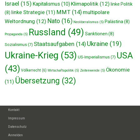
Israel
(15)
Klimapolitik
(12)
Kapitalismus
(10)
linke Politik
MMT
(14)
multipolare
linke Strategie
(11)
(8)
Nato
(16)
Weltordnung
(12)
Palästina
(8)
Neoliberalismus
(5)
Russland
(49)
Sanktionen
(8)
Propaganda
(5)
Ukraine
(19)
Staatsaufgaben
(14)
Sozialismus
(7)
Ukraine-Krieg
(53)
USA
US-Imperialismus
(7)
(43)
Ökonomie
Völkerrecht
(6)
Wirtschaftspolitik
(5)
Zeitenwende
(5)
Übersetzung
(32)
(11)
Kontakt
Impressum
Datenschutz
Anmelden