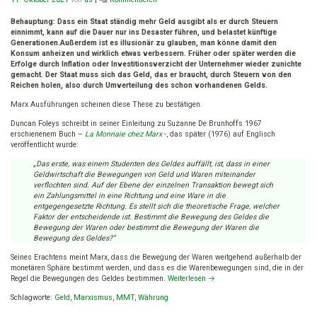
Marx,
das
Behauptung: Dass ein Staat ständig mehr Geld ausgibt als er durch Steuern
Geld
einnimmt, kann auf die Dauer nur ins Desaster führen, und belastet künftige
und
Generationen.Außerdem ist es illusionär zu glauben, man könne damit den
MMT
Konsum anheizen und wirklich etwas verbessern. Früher oder später werden die
Erfolge durch Inflation oder Investitionsverzicht der Unternehmer wieder zunichte
gemacht. Der Staat muss sich das Geld, das er braucht, durch Steuern von den
Reichen holen, also durch Umverteilung des schon vorhandenen Gelds.
Marx Ausführungen scheinen diese These zu bestätigen.
Duncan Foleys schreibt in seiner Einleitung zu Suzanne De Brunhoffs 1967
erschienenem Buch –
La Monnaie chez Marx
-, das später (1976) auf Englisch
veröffentlicht wurde:
„Das erste, was einem Studenten des Geldes auffällt, ist, dass in einer
Geldwirtschaft die Bewegungen von Geld und Waren miteinander
verflochten sind. Auf der Ebene der einzelnen Transaktion bewegt sich
ein Zahlungsmittel in eine Richtung und eine Ware in die
entgegengesetzte Richtung. Es stellt sich die theoretische Frage, welcher
Faktor der entscheidende ist. Bestimmt die Bewegung des Geldes die
Bewegung der Waren oder bestimmt die Bewegung der Waren die
Bewegung des Geldes?“
Seines Erachtens meint Marx, dass die Bewegung der Waren weitgehend außerhalb der
monetären Sphäre bestimmt werden, und dass es die Warenbewegungen sind, die in der
Regel die Bewegungen des Geldes bestimmen.
Weiterlesen
→
Schlagworte:
Geld
,
Marxismus
,
MMT
,
Währung