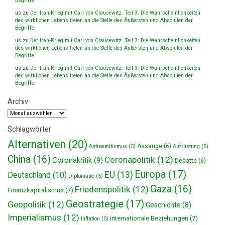
Begriffe
us
zu
Der Iran-Krieg mit Carl von Clausewitz. Teil 3: Die Wahrscheinlichkeiten
des wirklichen Lebens treten an die Stelle des Äußersten und Absoluten der
Begriffe
us
zu
Der Iran-Krieg mit Carl von Clausewitz. Teil 3: Die Wahrscheinlichkeiten
des wirklichen Lebens treten an die Stelle des Äußersten und Absoluten der
Begriffe
us
zu
Der Iran-Krieg mit Carl von Clausewitz. Teil 3: Die Wahrscheinlichkeiten
des wirklichen Lebens treten an die Stelle des Äußersten und Absoluten der
Begriffe
Archiv
Archiv
Schlagwörter
Alternativen
(20)
Assange
(6)
Antisemitismus
(5)
Aufrüstung
(5)
China
(16)
Coronapolitik
(12)
Coronakritik
(9)
Debatte
(6)
Europa
(17)
EU
(13)
Deutschland
(10)
Diplomatie
(5)
Gaza
(16)
Friedenspolitik
(12)
Finanzkapitalismus
(7)
Geostrategie
(17)
Geopolitik
(12)
Geschichte
(8)
Imperialismus
(12)
internationale Beziehungen
(7)
Inflation
(5)