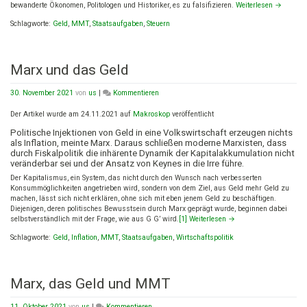
bewanderte Ökonomen, Politologen und Historiker, es zu falsifizieren.
Weiterlesen
→
Schlagworte:
Geld
,
MMT
,
Staatsaufgaben
,
Steuern
Marx und das Geld
on
30. November 2021
von
us
|
Kommentieren
Marx
und
Der Artikel wurde am 24.11.2021 auf
Makroskop
veröffentlicht
das
Politische Injektionen von Geld in eine Volkswirtschaft erzeugen nichts
Geld
als Inflation, meinte Marx. Daraus schließen moderne Marxisten, dass
durch Fiskalpolitik die inhärente Dynamik der Kapitalakkumulation nicht
veränderbar sei und der Ansatz von Keynes in die Irre führe.
Der Kapitalismus, ein System, das nicht durch den Wunsch nach verbesserten
Konsummöglichkeiten angetrieben wird, sondern von dem Ziel, aus Geld mehr Geld zu
machen, lässt sich nicht erklären, ohne sich mit eben jenem Geld zu beschäftigen.
Diejenigen, deren politisches Bewusstsein durch Marx geprägt wurde, beginnen dabei
selbstverständlich mit der Frage, wie aus G G’ wird.
[1]
Weiterlesen
→
Schlagworte:
Geld
,
Inflation
,
MMT
,
Staatsaufgaben
,
Wirtschaftspolitik
Marx, das Geld und MMT
on
11. Oktober 2021
von
us
|
Kommentieren