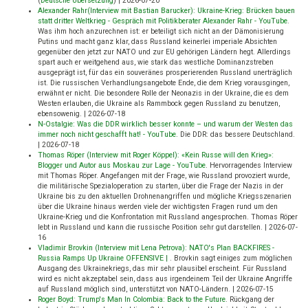
(
Deutsche Übersetzung
)
|
2026-07-20
Alexander Rahr(Interview mit Bastian Barucker): Ukraine-Krieg: Brücken bauen
statt dritter Weltkrieg - Gespräch mit Politikberater Alexander Rahr - YouTube
.
Was ihm hoch anzurechnen ist: er beteiligt sich nicht an der Dämonisierung
Putins und macht ganz klar, dass Russland keinerlei imperiale Absichten
gegenüber den jetzt zur NATO und zur EU gehörigen Ländern hegt. Allerdings
spart auch er weitgehend aus, wie stark das westliche Dominanzstreben
ausgeprägt ist, für das ein souveränes prosperierenden Russland unerträglich
ist. Die russischen Verhandlungsangebote Ende, die dem Krieg vorausgingen,
erwähnt er nicht. Die besondere Rolle der Neonazis in der Ukraine, die es dem
Westen erlauben, die Ukraine als Rammbock gegen Russland zu benutzen,
ebensowenig.
|
2026-07-18
N-Ostalgie: Was die DDR wirklich besser konnte – und warum der Westen das
immer noch nicht geschafft hat! - YouTube
.
Die DDR: das bessere Deutschland.
|
2026-07-18
Thomas Röper (Interview mit Roger Köppel): «Kein Russe will den Krieg»:
Blogger und Autor aus Moskau zur Lage - YouTube
.
Hervorragendes Interview
mit Thomas Röper. Angefangen mit der Frage, wie Russland provoziert wurde,
die militärische Spezialoperation zu starten, über die Frage der Nazis in der
Ukraine bis zu den aktuellen Drohnenangriffen und mögliche Kriegsszenarien
über die Ukraine hinaus werden viele der wichtigsten Fragen rund um den
Ukraine-Krieg und die Konfrontation mit Russland angesprochen. Thomas Röper
lebt in Russland und kann die russische Position sehr gut darstellen.
|
2026-07-
16
Vladimir Brovkin (Interview mit Lena Petrova): NATO's Plan BACKFIRES -
Russia Ramps Up Ukraine OFFENSIVE |
.
Brovkin sagt einiges zum möglichen
Ausgang des Ukrainekriegs, das mir sehr plausibel erscheint. Für Russland
wird es nicht akzeptabel sein, dass aus irgendeinem Teil der Ukraine Angriffe
auf Russland möglich sind, unterstützt von NATO-Ländern.
|
2026-07-15
Roger Boyd: Trump's Man In Colombia: Back to the Future
.
Rückgang der