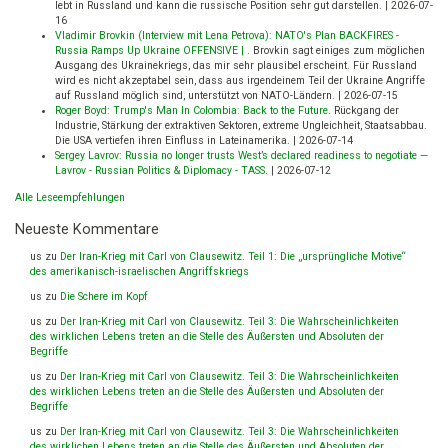
lebt in Russland und kann die russische Position sehr gut darstellen.
|
2026-07-
16
Vladimir Brovkin (Interview mit Lena Petrova): NATO's Plan BACKFIRES -
Russia Ramps Up Ukraine OFFENSIVE |
.
Brovkin sagt einiges zum möglichen
Ausgang des Ukrainekriegs, das mir sehr plausibel erscheint. Für Russland
wird es nicht akzeptabel sein, dass aus irgendeinem Teil der Ukraine Angriffe
auf Russland möglich sind, unterstützt von NATO-Ländern.
|
2026-07-15
Roger Boyd: Trump's Man In Colombia: Back to the Future
.
Rückgang der
Industrie, Stärkung der extraktiven Sektoren, extreme Ungleichheit, Staatsabbau.
Die USA vertiefen ihren Einfluss in Lateinamerika.
|
2026-07-14
Sergey Lavrov: Russia no longer trusts West’s declared readiness to negotiate —
Lavrov - Russian Politics & Diplomacy - TASS
.
|
2026-07-12
Alle Leseempfehlungen
Neueste Kommentare
us
zu
Der Iran-Krieg mit Carl von Clausewitz. Teil 1: Die „ursprüngliche Motive“
des amerikanisch-israelischen Angriffskriegs
us
zu
Die Schere im Kopf
us
zu
Der Iran-Krieg mit Carl von Clausewitz. Teil 3: Die Wahrscheinlichkeiten
des wirklichen Lebens treten an die Stelle des Äußersten und Absoluten der
Begriffe
us
zu
Der Iran-Krieg mit Carl von Clausewitz. Teil 3: Die Wahrscheinlichkeiten
des wirklichen Lebens treten an die Stelle des Äußersten und Absoluten der
Begriffe
us
zu
Der Iran-Krieg mit Carl von Clausewitz. Teil 3: Die Wahrscheinlichkeiten
des wirklichen Lebens treten an die Stelle des Äußersten und Absoluten der