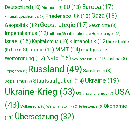
Europa
(17)
EU
(13)
Deutschland
(10)
Diplomatie
(5)
Gaza
(16)
Friedenspolitik
(12)
Finanzkapitalismus
(7)
Geostrategie
(17)
Geopolitik
(12)
Geschichte
(8)
Imperialismus
(12)
internationale Beziehungen
(7)
Inflation
(5)
Israel
(15)
Klimapolitik
(12)
Kapitalismus
(10)
linke Politik
MMT
(14)
multipolare
linke Strategie
(11)
(8)
Nato
(16)
Weltordnung
(12)
Palästina
(8)
Neoliberalismus
(5)
Russland
(49)
Sanktionen
(8)
Propaganda
(5)
Ukraine
(19)
Staatsaufgaben
(14)
Sozialismus
(7)
Ukraine-Krieg
(53)
USA
US-Imperialismus
(7)
(43)
Ökonomie
Völkerrecht
(6)
Wirtschaftspolitik
(5)
Zeitenwende
(5)
Übersetzung
(32)
(11)