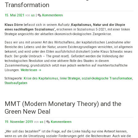
Transformation
on
15. Mai 2021
von
us
|
Kommentieren
Klaus
Dörre
Klaus Dörre
befasst sich in seinem Aufsatz ‚
Kapitalismus, Natur und die Utopie
zur
eines nachhaltigen Sozialismus‘,
erschienen in Sozialismus 5-2021, mit einer linken
sozial-
Strategie angesichts der aktuellen ökonomisch-ökologischen Zangenkrise.
ökologischen
Dass wir uns mit unserer Art des Wirtschaftens, der kapitalistischen Landnahme aller
Transformation
Bereiche des Lebens und der Natur, unsere Existenzgrundlagen vernichten, ist allgemein
bekannt, und wird unter den Eliten ausführlichst diskutiert (siehe Klaus Schwabs neues
Buch: Der große Umbruch – The great reset). Gefordert werden die Vollendung der
technologischen Revolution und eine aktivere Rolle des Staates in diesem
Zusammenhang; grundsätzlich setzt man jedoch weiterhin auf marktwirtschaftliche
Lösungen.
Weiterlesen
→
Schlagworte:
Krise des Kapitalismus
,
linke Strategie
,
sozial-ökologische Transformation
,
Staatsaufgaben
MMT (Modern Monetary Theory) and the
Green New Deal
on
19. November 2019
von
us
|
Kommentieren
MMT
(Modern
„Wer soll das bezahlen?“ ist die Frage, auf die Linke häufig nur eine Antwort kennen,
Monetary
wenn es um die Umsetzung sozialer Forderungen geht: die Reichensteuer. Auch wie die