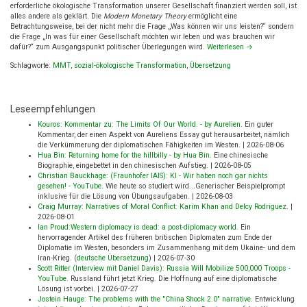
Theory)
erforderliche ökologische Transformation unserer Gesellschaft finanziert werden soll, ist
and
alles andere als geklärt. Die
Modern Monetary Theory
ermöglicht eine
the
Betrachtungsweise, bei der nicht mehr die Frage „Was können wir uns leisten?“ sondern
Green
die Frage „In was für einer Gesellschaft möchten wir leben und was brauchen wir
New
dafür?“ zum Ausgangspunkt politischer Überlegungen wird.
Weiterlesen
→
Deal
Schlagworte:
MMT
,
sozial-ökologische Transformation
,
Übersetzung
Leseempfehlungen
Kouros: Kommentar zu: The Limits Of Our World. - by Aurelien
.
Ein guter
Kommentar, der einen Aspekt von Aureliens Essay gut herausarbeitet, nämlich
die Verkümmerung der diplomatischen Fähigkeiten im Westen.
|
2026-08-06
Hua Bin: Returning home for the hillbilly - by Hua Bin
.
Eine chinesische
Biographie, eingebettet in den chinesischen Aufstieg.
|
2026-08-05
Christian Bauckhage: (Fraunhofer IAIS): KI - Wir haben noch gar nichts
gesehen! - YouTube
.
Wie heute so studiert wird...Generischer Beispielprompt
inklusive für die Lösung von Übungsaufgaben.
|
2026-08-03
Craig Murray: Narratives of Moral Conflict: Karim Khan and Delcy Rodriguez
.
|
2026-08-01
Ian Proud:Western diplomacy is dead: a post-diplomacy world
.
Ein
hervorragender Artikel des früheren britischen Diplomaten zum Ende der
Diplomatie im Westen, besonders im Zusammenhang mit dem Ukaine- und dem
Iran-Krieg. (
deutsche Übersetzung
)
|
2026-07-30
Scott Ritter (Interview mit Daniel Davis): Russia Will Mobilize 500,000 Troops -
YouTube
.
Russland führt jetzt Krieg. Die Hoffnung auf eine diplomatische
Lösung ist vorbei.
|
2026-07-27
Jostein Hauge: The problems with the "China Shock 2.0" narrative
.
Entwicklung