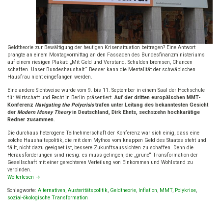
Geldtheorie zur Bewältigung der heutigen Krisensituation beitragen? Eine Antwort
prangte an einem Montagvormittag an den Fassaden des Bundesfinanzministeriums
auf einem riesigen Plakat: „Mit Geld und Verstand. Schulden bremsen, Chancen
schaffen. Unser Bundeshaushalt.“ Besser kann die Mentalität der schwäbischen
Hausfrau nicht eingefangen werden.
Eine andere Sichtweise wurde vom 9. bis 11. September in einem Saal der Hochschule
für Wirtschaft und Recht in Berlin präsentiert.
Auf der dritten europäischen MMT-
Konferenz
Navigating the Polycrisis
trafen unter Leitung des bekanntesten Gesicht
der
Modern Money Theory
in Deutschland, Dirk Ehnts, sechszehn hochkarätige
Redner zusammen.
Die durchaus heterogene Teilnehmerschaft der Konferenz war sich einig, dass eine
solche Haushaltspolitik, die mit dem Mythos vom knappen Geld des Staates steht und
fällt, nicht dazu geeignet ist, bessere Zukunftsaussichten zu schaffen. Denn die
Herausforderungen sind riesig: es muss gelingen, die „grüne“ Transformation der
Gesellschaft mit einer gerechteren Verteilung von Einkommen und Wohlstand zu
verbinden.
Weiterlesen
→
Schlagworte:
Alternativen
,
Austeritätspolitik
,
Geldtheorie
,
Inflation
,
MMT
,
Polykrise
,
sozial-ökologische Transformation