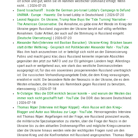
ist schön und gut, wenn sie im Rahmen westlicher Dominanz erfolgt. Wenn
nicht...
|
2026-07-25
David Issacharoff : Inside the German pro-Israel Lobby's Campaign to Defund
UNRWA - Europe - Haaretz
.
Die Israel-Lobby in Deutschland.
|
2026-07-20
Leonid Ragozin: On Ukraine, Trump Now Buys the ‘Tide Turning’ Narrative -
The American Conservative
.
Die Annahme, es gäbe eine Art Wende im Krieg der
Ukraine gegen Russland zugunsten der Ukraine beruht auf völlig verfehlten
Annahmen. Guter Artikel, der auch auf die Stimmung in Russland eingeht.
(
Deutsche Übersetzung
)
|
2026-07-20
Alexander Rahr(Interview mit Bastian Barucker): Ukraine-Krieg: Brücken bauen
statt dritter Weltkrieg - Gespräch mit Politikberater Alexander Rahr - YouTube
.
Was ihm hoch anzurechnen ist: er beteiligt sich nicht an der Dämonisierung
Putins und macht ganz klar, dass Russland keinerlei imperiale Absichten
gegenüber den jetzt zur NATO und zur EU gehörigen Ländern hegt. Allerdings
spart auch er weitgehend aus, wie stark das westliche Dominanzstreben
ausgeprägt ist, für das ein souveränes prosperierenden Russland unerträglich
ist. Die russischen Verhandlungsangebote Ende, die dem Krieg vorausgingen,
erwähnt er nicht. Die besondere Rolle der Neonazis in der Ukraine, die es dem
Westen erlauben, die Ukraine als Rammbock gegen Russland zu benutzen,
ebensowenig.
|
2026-07-18
N-Ostalgie: Was die DDR wirklich besser konnte – und warum der Westen das
immer noch nicht geschafft hat! - YouTube
.
Die DDR: das bessere Deutschland.
|
2026-07-18
Thomas Röper (Interview mit Roger Köppel): «Kein Russe will den Krieg»:
Blogger und Autor aus Moskau zur Lage - YouTube
.
Hervorragendes Interview
mit Thomas Röper. Angefangen mit der Frage, wie Russland provoziert wurde,
die militärische Spezialoperation zu starten, über die Frage der Nazis in der
Ukraine bis zu den aktuellen Drohnenangriffen und mögliche Kriegsszenarien
über die Ukraine hinaus werden viele der wichtigsten Fragen rund um den
Ukraine-Krieg und die Konfrontation mit Russland angesprochen. Thomas Röper