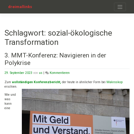
Zum
Inhalt
dreimallinks
springen
Schlagwort:
sozial-ökologische
Transformation
3. MMT-Konferenz: Navigieren in der
Polykrise
on
29. September 2023
von
us
|
Kommentieren
3.
MMT-
Zum
vollständigen Konferenzbericht,
der heute in ähnlicher Form bei
Makroskop
Konferenz:
erschien.
Navigieren
Wie und
in
was
der
kann
Polykrise
eine