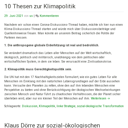
10 Thesen zur Klimapolitik
on
29. Juni 2021
von
us
|
Kommentieren
10
Thesen
Nachdem wir schon einen Corona-Diskussions-Thread haben, möchte ich hier nun einen
zur
Klima-Diskussions-Thread starten und würde mich über Diskussionsbeiträge und
Klimapolitik
Quellenhinweise freuen. Man könnte an unserem Beitrag sicherlich die Politik der
Parteien messen.
1. Die anthropogene globale Erderhitzung ist real und bedrohlich.
Sie verändert dramatisch das Leben aller Menschen auf der Welt wirtschaftlich,
ökologisch, politisch und militärisch, unabhängig von dem politischen oder
wirtschaftlichen System, in dem sie leben. Sie verursacht eine Zivilisationskrise.
2.
Klimapolitik muss
Gerechtigkeitspolitik
sein.
Die UN hat mit den 17 Nachhaltigkeitszielen formuliert, wie ein gutes Leben für alle
Menschen im Einklang mit den natürlichen Lebensgrundlagen auf der Erde aussehen
kann. Versuche den Planeten zu retten, ohne den auf ihm lebenden Menschen eine
Perspektive zu bieten und ohne Berücksichtigung der ökologischen Wechselwirkungen
zwischen Mensch und Natur führt zu chaotischen Verhältnissen, die der Planet sicher
überleben wird, aber nur ein kleiner Teil der Menschen auf ihm.
Weiterlesen
→
Schlagworte:
Diskussion
,
Klimapolitik
,
linke Strategie
,
sozial-ökologische Transformation
Klaus Dörre zur sozial-ökologischen