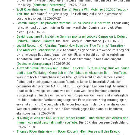
Diplomatie im Westen, besonders im Zusammenhang mit dem Ukaine- und dem
Iran-Krieg. (
deutsche Übersetzung
)
|
2026-07-30
Scott Ritter (Interview mit Daniel Davis): Russia Will Mobilize 500,000 Troops -
YouTube
.
Russland führt jetzt Krieg. Die Hoffnung auf eine diplomatische
Lösung ist vorbei.
|
2026-07-27
Jostein Hauge: The problems with the "China Shock 2.0" narrative
.
Entwicklung
ist schön und gut, wenn sie im Rahmen westlicher Dominanz erfolgt. Wenn
nicht...
|
2026-07-25
David Issacharoff : Inside the German pro-Israel Lobby's Campaign to Defund
UNRWA - Europe - Haaretz
.
Die Israel-Lobby in Deutschland.
|
2026-07-20
Leonid Ragozin: On Ukraine, Trump Now Buys the ‘Tide Turning’ Narrative -
The American Conservative
.
Die Annahme, es gäbe eine Art Wende im Krieg der
Ukraine gegen Russland zugunsten der Ukraine beruht auf völlig verfehlten
Annahmen. Guter Artikel, der auch auf die Stimmung in Russland eingeht.
(
Deutsche Übersetzung
)
|
2026-07-20
Alexander Rahr(Interview mit Bastian Barucker): Ukraine-Krieg: Brücken bauen
statt dritter Weltkrieg - Gespräch mit Politikberater Alexander Rahr - YouTube
.
Was ihm hoch anzurechnen ist: er beteiligt sich nicht an der Dämonisierung
Putins und macht ganz klar, dass Russland keinerlei imperiale Absichten
gegenüber den jetzt zur NATO und zur EU gehörigen Ländern hegt. Allerdings
spart auch er weitgehend aus, wie stark das westliche Dominanzstreben
ausgeprägt ist, für das ein souveränes prosperierenden Russland unerträglich
ist. Die russischen Verhandlungsangebote Ende, die dem Krieg vorausgingen,
erwähnt er nicht. Die besondere Rolle der Neonazis in der Ukraine, die es dem
Westen erlauben, die Ukraine als Rammbock gegen Russland zu benutzen,
ebensowenig.
|
2026-07-18
N-Ostalgie: Was die DDR wirklich besser konnte – und warum der Westen das
immer noch nicht geschafft hat! - YouTube
.
Die DDR: das bessere Deutschland.
|
2026-07-18
Thomas Röper (Interview mit Roger Köppel): «Kein Russe will den Krieg»: