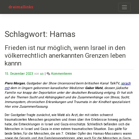
Zum
Inhalt
dreimallinks
springen
Schlagwort:
Hamas
Frieden ist nur möglich, wenn Israel in den
völkerrechtlich anerkannten Grenzen leben
kannn
on
15. Dezember 2023
von
us
|
Kommentieren
Frieden
ist
Piers Morgan
, Gastgeber der Show
Uncensored
beim britischen Kanal TalkTV,
s
prach
nur
mit
de
m
in Ungarn geborene
n
kanadischer Mediziner
Gabor Maté
,
dessen
jüdische
möglich,
Familie nur knapp der Deportation unter der deutschen Besatzung entging.
Er
hat
sich
wenn
auf die Themen Sucht und Abhängigkeit
und
die
Zusammenh
änge
von Stress, Sucht,
Israel
Immunsystem, chronischen Erkrankungen und Traumata in der Kindheit
spezialisiert
.
in
Hier eine Zusammenfassung.
den
Der Gastgeber fragte zunächst, wie Maté als Arzt, der mit vielen schwerst
völkerrechtlich
traumatisierten Menschen gesprochen und ihnen über ihre Erlebnisse hinweg geholfen
anerkannten
habe, die Entwicklungen in Israel und Gaza einschätze. Schließlich befänden sich die
Grenzen
Menschen in Israel und Gaza in einer extrem traumatischen Situation. Das gälte für
leben
beide Seiten, für die Menschen, die am 7. Oktober Opfer des Hamas-Massakers waren
kannn
sowie die Geiseln und ihre Familienangehörigen, aber auch für die Menschen in Gaza,