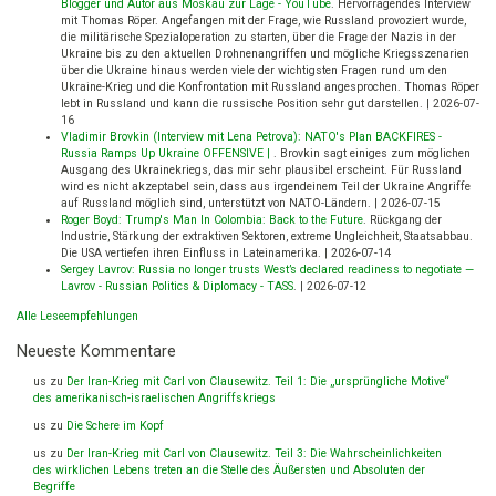
Blogger und Autor aus Moskau zur Lage - YouTube
.
Hervorragendes Interview
mit Thomas Röper. Angefangen mit der Frage, wie Russland provoziert wurde,
die militärische Spezialoperation zu starten, über die Frage der Nazis in der
Ukraine bis zu den aktuellen Drohnenangriffen und mögliche Kriegsszenarien
über die Ukraine hinaus werden viele der wichtigsten Fragen rund um den
Ukraine-Krieg und die Konfrontation mit Russland angesprochen. Thomas Röper
lebt in Russland und kann die russische Position sehr gut darstellen.
|
2026-07-
16
Vladimir Brovkin (Interview mit Lena Petrova): NATO's Plan BACKFIRES -
Russia Ramps Up Ukraine OFFENSIVE |
.
Brovkin sagt einiges zum möglichen
Ausgang des Ukrainekriegs, das mir sehr plausibel erscheint. Für Russland
wird es nicht akzeptabel sein, dass aus irgendeinem Teil der Ukraine Angriffe
auf Russland möglich sind, unterstützt von NATO-Ländern.
|
2026-07-15
Roger Boyd: Trump's Man In Colombia: Back to the Future
.
Rückgang der
Industrie, Stärkung der extraktiven Sektoren, extreme Ungleichheit, Staatsabbau.
Die USA vertiefen ihren Einfluss in Lateinamerika.
|
2026-07-14
Sergey Lavrov: Russia no longer trusts West’s declared readiness to negotiate —
Lavrov - Russian Politics & Diplomacy - TASS
.
|
2026-07-12
Alle Leseempfehlungen
Neueste Kommentare
us
zu
Der Iran-Krieg mit Carl von Clausewitz. Teil 1: Die „ursprüngliche Motive“
des amerikanisch-israelischen Angriffskriegs
us
zu
Die Schere im Kopf
us
zu
Der Iran-Krieg mit Carl von Clausewitz. Teil 3: Die Wahrscheinlichkeiten
des wirklichen Lebens treten an die Stelle des Äußersten und Absoluten der
Begriffe