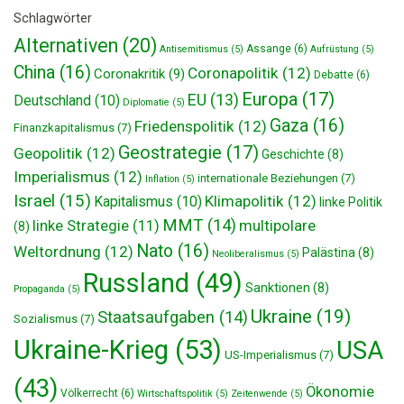
Schlagwörter
Alternativen
(20)
Assange
(6)
Antisemitismus
(5)
Aufrüstung
(5)
China
(16)
Coronapolitik
(12)
Coronakritik
(9)
Debatte
(6)
Europa
(17)
EU
(13)
Deutschland
(10)
Diplomatie
(5)
Gaza
(16)
Friedenspolitik
(12)
Finanzkapitalismus
(7)
Geostrategie
(17)
Geopolitik
(12)
Geschichte
(8)
Imperialismus
(12)
internationale Beziehungen
(7)
Inflation
(5)
Israel
(15)
Klimapolitik
(12)
Kapitalismus
(10)
linke Politik
MMT
(14)
multipolare
linke Strategie
(11)
(8)
Nato
(16)
Weltordnung
(12)
Palästina
(8)
Neoliberalismus
(5)
Russland
(49)
Sanktionen
(8)
Propaganda
(5)
Ukraine
(19)
Staatsaufgaben
(14)
Sozialismus
(7)
Ukraine-Krieg
(53)
USA
US-Imperialismus
(7)
(43)
Ökonomie
Völkerrecht
(6)
Wirtschaftspolitik
(5)
Zeitenwende
(5)