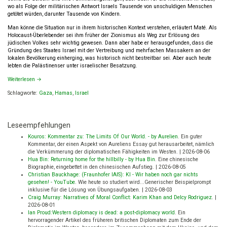
wo als Folge der militärischen Antwort Israels Tausende von unschuldigen Menschen
getötet würden, darunter Tausende von Kindern.
Man könne die Situation nur in ihrem historischen Kontext verstehen, erläutert Maté. Als
Holocaust-Überlebender sei ihm früher der Zionismus als Weg zur Erlösung des
jüdischen Volkes sehr wichtig gewesen. Dann aber habe er herausgefunden, dass die
Gründung des Staates Israel mit der Vertreibung und mehrfachen Massakern an der
lokalen Bevölkerung einherging, was historisch nicht bestreitbar sei. Aber auch heute
lebten die Palästinenser unter israelischer Besatzung.
Weiterlesen
→
Schlagworte:
Gaza
,
Hamas
,
Israel
Leseempfehlungen
Kouros: Kommentar zu: The Limits Of Our World. - by Aurelien
.
Ein guter
Kommentar, der einen Aspekt von Aureliens Essay gut herausarbeitet, nämlich
die Verkümmerung der diplomatischen Fähigkeiten im Westen.
|
2026-08-06
Hua Bin: Returning home for the hillbilly - by Hua Bin
.
Eine chinesische
Biographie, eingebettet in den chinesischen Aufstieg.
|
2026-08-05
Christian Bauckhage: (Fraunhofer IAIS): KI - Wir haben noch gar nichts
gesehen! - YouTube
.
Wie heute so studiert wird...Generischer Beispielprompt
inklusive für die Lösung von Übungsaufgaben.
|
2026-08-03
Craig Murray: Narratives of Moral Conflict: Karim Khan and Delcy Rodriguez
.
|
2026-08-01
Ian Proud:Western diplomacy is dead: a post-diplomacy world
.
Ein
hervorragender Artikel des früheren britischen Diplomaten zum Ende der