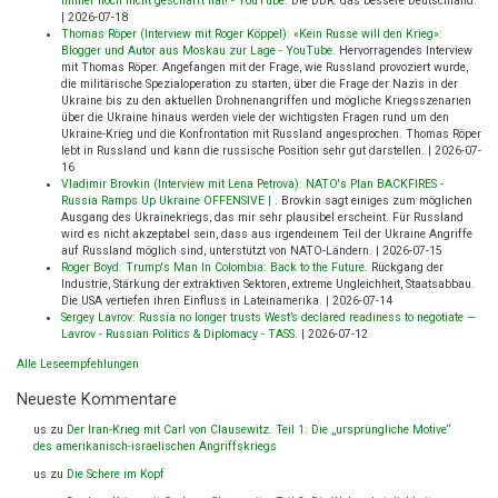
immer noch nicht geschafft hat! - YouTube
.
Die DDR: das bessere Deutschland.
|
2026-07-18
Thomas Röper (Interview mit Roger Köppel): «Kein Russe will den Krieg»:
Blogger und Autor aus Moskau zur Lage - YouTube
.
Hervorragendes Interview
mit Thomas Röper. Angefangen mit der Frage, wie Russland provoziert wurde,
die militärische Spezialoperation zu starten, über die Frage der Nazis in der
Ukraine bis zu den aktuellen Drohnenangriffen und mögliche Kriegsszenarien
über die Ukraine hinaus werden viele der wichtigsten Fragen rund um den
Ukraine-Krieg und die Konfrontation mit Russland angesprochen. Thomas Röper
lebt in Russland und kann die russische Position sehr gut darstellen.
|
2026-07-
16
Vladimir Brovkin (Interview mit Lena Petrova): NATO's Plan BACKFIRES -
Russia Ramps Up Ukraine OFFENSIVE |
.
Brovkin sagt einiges zum möglichen
Ausgang des Ukrainekriegs, das mir sehr plausibel erscheint. Für Russland
wird es nicht akzeptabel sein, dass aus irgendeinem Teil der Ukraine Angriffe
auf Russland möglich sind, unterstützt von NATO-Ländern.
|
2026-07-15
Roger Boyd: Trump's Man In Colombia: Back to the Future
.
Rückgang der
Industrie, Stärkung der extraktiven Sektoren, extreme Ungleichheit, Staatsabbau.
Die USA vertiefen ihren Einfluss in Lateinamerika.
|
2026-07-14
Sergey Lavrov: Russia no longer trusts West’s declared readiness to negotiate —
Lavrov - Russian Politics & Diplomacy - TASS
.
|
2026-07-12
Alle Leseempfehlungen
Neueste Kommentare
us
zu
Der Iran-Krieg mit Carl von Clausewitz. Teil 1: Die „ursprüngliche Motive“
des amerikanisch-israelischen Angriffskriegs
us
zu
Die Schere im Kopf