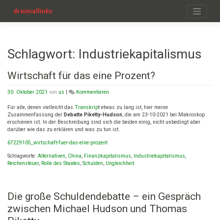
Zum
Inhalt
dreimallinks
springen
Schlagwort:
Industriekapitalismus
Wirtschaft für das eine Prozent?
on
30. Oktober 2021
von
us
|
Kommentieren
Wirtschaft
für
Für alle, denen vielleicht das
Transkrip
t etwas zu lang ist, hier meine
das
Zusammenfassung der
Debatte Piketty-Hudson
, die am 23-10-2021 bei Makroskop
eine
erschienen ist. In der Beschreibung sind sich die beiden einig, nicht unbedingt aber
Prozent?
darüber wie das zu erklären und was zu tun ist.
67229105_wirtschaft-fuer-das-eine-prozent
Schlagworte:
Alternativen
,
China
,
Finanzkapitalismus
,
Industriekapitalismus
,
Reichensteuer
,
Rolle des Staates
,
Schulden
,
Ungleichheit
Die große Schuldendebatte – ein Gespräch
zwischen Michael Hudson und Thomas