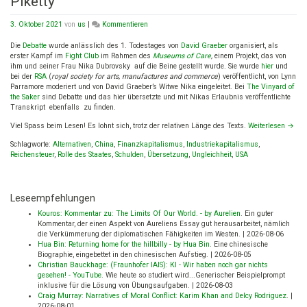
Piketty
on
3. Oktober 2021
von
us
|
Kommentieren
Die
große
Die
Debatte
wurde anlässlich des 1. Todestages von
David Graeber
organisiert, als
Schuldendebatte
erster Kampf im
Fight Club
im Rahmen des
Museums of Care
,
einem Projekt, das von
–
ihm und seiner Frau Nika Dubrovsky auf die Beine gestellt wurde. Sie wurde
hier
und
ein
bei
der
RSA
(
royal society for arts, manufactures and commerce
) veröffentlicht, von Lynn
Gespräch
Parramore moderiert und von David Graeber’s Witwe Nika eingeleitet. Bei
The Vinyard of
zwischen
the Saker
sind Debatte und das hier übersetzte und mit Nikas Erlaubnis veröffentlichte
Michael
Transkript ebenfalls zu finden.
Hudson
Viel Spass beim Lesen! Es lohnt sich, trotz der relativen Länge des Texts.
Weiterlesen
→
und
Thomas
Schlagworte:
Alternativen
,
China
,
Finanzkapitalismus
,
Industriekapitalismus
,
Piketty
Reichensteuer
,
Rolle des Staates
,
Schulden
,
Übersetzung
,
Ungleichheit
,
USA
Leseempfehlungen
Kouros: Kommentar zu: The Limits Of Our World. - by Aurelien
.
Ein guter
Kommentar, der einen Aspekt von Aureliens Essay gut herausarbeitet, nämlich
die Verkümmerung der diplomatischen Fähigkeiten im Westen.
|
2026-08-06
Hua Bin: Returning home for the hillbilly - by Hua Bin
.
Eine chinesische
Biographie, eingebettet in den chinesischen Aufstieg.
|
2026-08-05
Christian Bauckhage: (Fraunhofer IAIS): KI - Wir haben noch gar nichts
gesehen! - YouTube
.
Wie heute so studiert wird...Generischer Beispielprompt
inklusive für die Lösung von Übungsaufgaben.
|
2026-08-03
Craig Murray: Narratives of Moral Conflict: Karim Khan and Delcy Rodriguez
.
|
2026-08-01