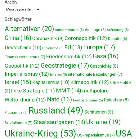
Archiv
Archiv
Schlagwörter
Alternativen
(20)
Assange
(6)
Antisemitismus
(5)
Aufrüstung
(5)
China
(16)
Coronapolitik
(12)
Coronakritik
(9)
Debatte
(6)
Europa
(17)
EU
(13)
Deutschland
(10)
Diplomatie
(5)
Gaza
(16)
Friedenspolitik
(12)
Finanzkapitalismus
(7)
Geostrategie
(17)
Geopolitik
(12)
Geschichte
(8)
Imperialismus
(12)
internationale Beziehungen
(7)
Inflation
(5)
Israel
(15)
Klimapolitik
(12)
Kapitalismus
(10)
linke Politik
MMT
(14)
multipolare
linke Strategie
(11)
(8)
Nato
(16)
Weltordnung
(12)
Palästina
(8)
Neoliberalismus
(5)
Russland
(49)
Sanktionen
(8)
Propaganda
(5)
Ukraine
(19)
Staatsaufgaben
(14)
Sozialismus
(7)
Ukraine-Krieg
(53)
USA
US-Imperialismus
(7)