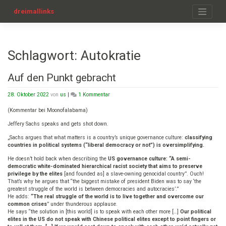
Zum
Inhalt
dreimallinks
springen
Schlagwort:
Autokratie
Auf den Punkt gebracht
zu
28. Oktober 2022
von
us
|
1 Kommentar
Auf
den
(Kommentar bei Moonofalabama)
Punkt
Jeffery Sachs speaks and gets shot down.
gebracht
„Sachs argues that what matters is a country’s unique governance culture:
classifying
countries in political systems (“liberal democracy or not”) is oversimplifying.
He doesn’t hold back when describing the
US governance culture: “A semi-
democratic white-dominated hierarchical racist society that aims to preserve
privilege by the elites
[and founded as] a slave-owning genocidal country”. Ouch!
That’s why he argues that “the biggest mistake of president Biden was to say ‘the
greatest struggle of the world is between democracies and autocracies’.”
He adds:
“The real struggle of the world is to live together and overcome our
common crises
” under thunderous applause.
He says “the solution in [this world] is to speak with each other more […]
Our political
elites in the US do not speak with Chinese political elites except to point fingers or