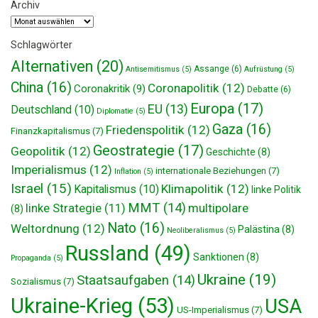
Archiv
Archiv
Schlagwörter
Alternativen
(20)
Assange
(6)
Antisemitismus
(5)
Aufrüstung
(5)
China
(16)
Coronapolitik
(12)
Coronakritik
(9)
Debatte
(6)
Europa
(17)
EU
(13)
Deutschland
(10)
Diplomatie
(5)
Gaza
(16)
Friedenspolitik
(12)
Finanzkapitalismus
(7)
Geostrategie
(17)
Geopolitik
(12)
Geschichte
(8)
Imperialismus
(12)
internationale Beziehungen
(7)
Inflation
(5)
Israel
(15)
Klimapolitik
(12)
Kapitalismus
(10)
linke Politik
MMT
(14)
multipolare
linke Strategie
(11)
(8)
Nato
(16)
Weltordnung
(12)
Palästina
(8)
Neoliberalismus
(5)
Russland
(49)
Sanktionen
(8)
Propaganda
(5)
Ukraine
(19)
Staatsaufgaben
(14)
Sozialismus
(7)
Ukraine-Krieg
(53)
USA
US-Imperialismus
(7)