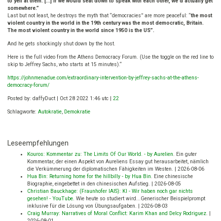
to yell at them. […] If we would seat down to speak with each other, we’d actually get
somewhere.”
Last but not least, he destroys the myth that “democracies” are more peaceful: “
the most
violent country in the world in the 19th century was the most democratic, Britain.
The most violent country in the world since 1950 is the US”.
And he gets shockingly shut down by the host.
Here is the full video from the Athens Democracy Forum. (Use the toggle on the red line to
skip to Jeffrey Sachs, who starts at 15 minutes).“
https://johnmenadue.com/extraordinary-intervention-by-jeffrey-sachs-at-the-athens-
democracy-forum/
Posted by: daffyDuct | Oct 28 2022 1:46 utc |
22
Schlagworte:
Autokratie
,
Demokratie
Leseempfehlungen
Kouros: Kommentar zu: The Limits Of Our World. - by Aurelien
.
Ein guter
Kommentar, der einen Aspekt von Aureliens Essay gut herausarbeitet, nämlich
die Verkümmerung der diplomatischen Fähigkeiten im Westen.
|
2026-08-06
Hua Bin: Returning home for the hillbilly - by Hua Bin
.
Eine chinesische
Biographie, eingebettet in den chinesischen Aufstieg.
|
2026-08-05
Christian Bauckhage: (Fraunhofer IAIS): KI - Wir haben noch gar nichts
gesehen! - YouTube
.
Wie heute so studiert wird...Generischer Beispielprompt
inklusive für die Lösung von Übungsaufgaben.
|
2026-08-03
Craig Murray: Narratives of Moral Conflict: Karim Khan and Delcy Rodriguez
.
|
2026-08-01