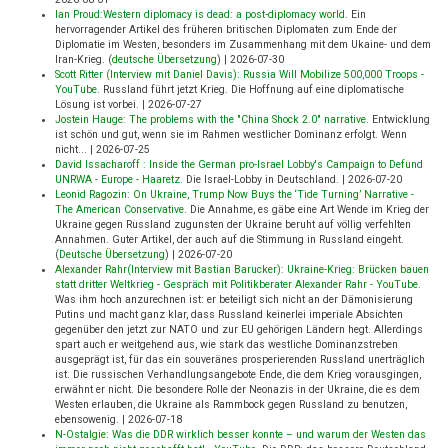
Ian Proud:Western diplomacy is dead: a post-diplomacy world
.
Ein
hervorragender Artikel des früheren britischen Diplomaten zum Ende der
Diplomatie im Westen, besonders im Zusammenhang mit dem Ukaine- und dem
Iran-Krieg. (
deutsche Übersetzung
)
|
2026-07-30
Scott Ritter (Interview mit Daniel Davis): Russia Will Mobilize 500,000 Troops -
YouTube
.
Russland führt jetzt Krieg. Die Hoffnung auf eine diplomatische
Lösung ist vorbei.
|
2026-07-27
Jostein Hauge: The problems with the "China Shock 2.0" narrative
.
Entwicklung
ist schön und gut, wenn sie im Rahmen westlicher Dominanz erfolgt. Wenn
nicht...
|
2026-07-25
David Issacharoff : Inside the German pro-Israel Lobby's Campaign to Defund
UNRWA - Europe - Haaretz
.
Die Israel-Lobby in Deutschland.
|
2026-07-20
Leonid Ragozin: On Ukraine, Trump Now Buys the ‘Tide Turning’ Narrative -
The American Conservative
.
Die Annahme, es gäbe eine Art Wende im Krieg der
Ukraine gegen Russland zugunsten der Ukraine beruht auf völlig verfehlten
Annahmen. Guter Artikel, der auch auf die Stimmung in Russland eingeht.
(
Deutsche Übersetzung
)
|
2026-07-20
Alexander Rahr(Interview mit Bastian Barucker): Ukraine-Krieg: Brücken bauen
statt dritter Weltkrieg - Gespräch mit Politikberater Alexander Rahr - YouTube
.
Was ihm hoch anzurechnen ist: er beteiligt sich nicht an der Dämonisierung
Putins und macht ganz klar, dass Russland keinerlei imperiale Absichten
gegenüber den jetzt zur NATO und zur EU gehörigen Ländern hegt. Allerdings
spart auch er weitgehend aus, wie stark das westliche Dominanzstreben
ausgeprägt ist, für das ein souveränes prosperierenden Russland unerträglich
ist. Die russischen Verhandlungsangebote Ende, die dem Krieg vorausgingen,
erwähnt er nicht. Die besondere Rolle der Neonazis in der Ukraine, die es dem
Westen erlauben, die Ukraine als Rammbock gegen Russland zu benutzen,
ebensowenig.
|
2026-07-18
N-Ostalgie: Was die DDR wirklich besser konnte – und warum der Westen das