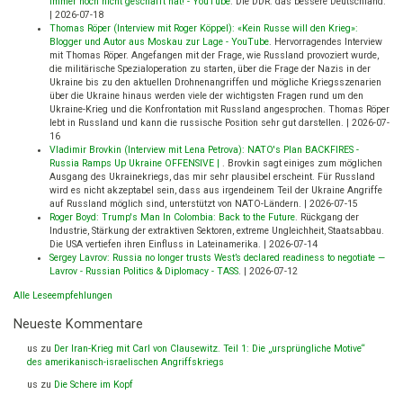
immer noch nicht geschafft hat! - YouTube
.
Die DDR: das bessere Deutschland.
|
2026-07-18
Thomas Röper (Interview mit Roger Köppel): «Kein Russe will den Krieg»:
Blogger und Autor aus Moskau zur Lage - YouTube
.
Hervorragendes Interview
mit Thomas Röper. Angefangen mit der Frage, wie Russland provoziert wurde,
die militärische Spezialoperation zu starten, über die Frage der Nazis in der
Ukraine bis zu den aktuellen Drohnenangriffen und mögliche Kriegsszenarien
über die Ukraine hinaus werden viele der wichtigsten Fragen rund um den
Ukraine-Krieg und die Konfrontation mit Russland angesprochen. Thomas Röper
lebt in Russland und kann die russische Position sehr gut darstellen.
|
2026-07-
16
Vladimir Brovkin (Interview mit Lena Petrova): NATO's Plan BACKFIRES -
Russia Ramps Up Ukraine OFFENSIVE |
.
Brovkin sagt einiges zum möglichen
Ausgang des Ukrainekriegs, das mir sehr plausibel erscheint. Für Russland
wird es nicht akzeptabel sein, dass aus irgendeinem Teil der Ukraine Angriffe
auf Russland möglich sind, unterstützt von NATO-Ländern.
|
2026-07-15
Roger Boyd: Trump's Man In Colombia: Back to the Future
.
Rückgang der
Industrie, Stärkung der extraktiven Sektoren, extreme Ungleichheit, Staatsabbau.
Die USA vertiefen ihren Einfluss in Lateinamerika.
|
2026-07-14
Sergey Lavrov: Russia no longer trusts West’s declared readiness to negotiate —
Lavrov - Russian Politics & Diplomacy - TASS
.
|
2026-07-12
Alle Leseempfehlungen
Neueste Kommentare
us
zu
Der Iran-Krieg mit Carl von Clausewitz. Teil 1: Die „ursprüngliche Motive“
des amerikanisch-israelischen Angriffskriegs
us
zu
Die Schere im Kopf