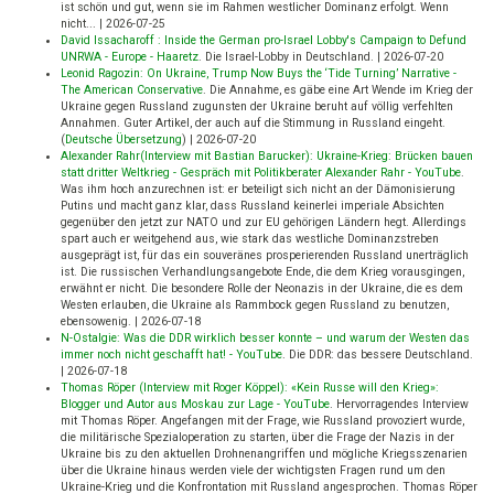
ist schön und gut, wenn sie im Rahmen westlicher Dominanz erfolgt. Wenn
nicht...
|
2026-07-25
David Issacharoff : Inside the German pro-Israel Lobby's Campaign to Defund
UNRWA - Europe - Haaretz
.
Die Israel-Lobby in Deutschland.
|
2026-07-20
Leonid Ragozin: On Ukraine, Trump Now Buys the ‘Tide Turning’ Narrative -
The American Conservative
.
Die Annahme, es gäbe eine Art Wende im Krieg der
Ukraine gegen Russland zugunsten der Ukraine beruht auf völlig verfehlten
Annahmen. Guter Artikel, der auch auf die Stimmung in Russland eingeht.
(
Deutsche Übersetzung
)
|
2026-07-20
Alexander Rahr(Interview mit Bastian Barucker): Ukraine-Krieg: Brücken bauen
statt dritter Weltkrieg - Gespräch mit Politikberater Alexander Rahr - YouTube
.
Was ihm hoch anzurechnen ist: er beteiligt sich nicht an der Dämonisierung
Putins und macht ganz klar, dass Russland keinerlei imperiale Absichten
gegenüber den jetzt zur NATO und zur EU gehörigen Ländern hegt. Allerdings
spart auch er weitgehend aus, wie stark das westliche Dominanzstreben
ausgeprägt ist, für das ein souveränes prosperierenden Russland unerträglich
ist. Die russischen Verhandlungsangebote Ende, die dem Krieg vorausgingen,
erwähnt er nicht. Die besondere Rolle der Neonazis in der Ukraine, die es dem
Westen erlauben, die Ukraine als Rammbock gegen Russland zu benutzen,
ebensowenig.
|
2026-07-18
N-Ostalgie: Was die DDR wirklich besser konnte – und warum der Westen das
immer noch nicht geschafft hat! - YouTube
.
Die DDR: das bessere Deutschland.
|
2026-07-18
Thomas Röper (Interview mit Roger Köppel): «Kein Russe will den Krieg»:
Blogger und Autor aus Moskau zur Lage - YouTube
.
Hervorragendes Interview
mit Thomas Röper. Angefangen mit der Frage, wie Russland provoziert wurde,
die militärische Spezialoperation zu starten, über die Frage der Nazis in der
Ukraine bis zu den aktuellen Drohnenangriffen und mögliche Kriegsszenarien
über die Ukraine hinaus werden viele der wichtigsten Fragen rund um den
Ukraine-Krieg und die Konfrontation mit Russland angesprochen. Thomas Röper