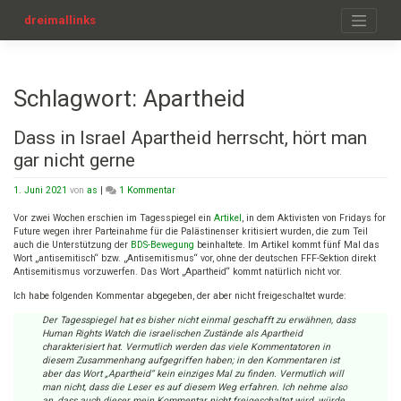
Zum
Inhalt
dreimallinks
springen
Schlagwort:
Apartheid
Dass in Israel Apartheid herrscht, hört man
gar nicht gerne
zu
1. Juni 2021
von
as
|
1 Kommentar
Dass
in
Vor zwei Wochen erschien im Tagesspiegel ein
Artikel
, in dem Aktivisten von Fridays for
Israel
Future wegen ihrer Parteinahme für die Palästinenser kritisiert wurden, die zum Teil
Apartheid
auch die Unterstützung der
BDS-Bewegung
beinhaltete. Im Artikel kommt fünf Mal das
herrscht,
Wort „antisemitisch“ bzw. „Antisemitismus“ vor, ohne der deutschen FFF-Sektion direkt
hört
Antisemitismus vorzuwerfen. Das Wort „Apartheid“ kommt natürlich nicht vor.
man
Ich habe folgenden Kommentar abgegeben, der aber nicht freigeschaltet wurde:
gar
nicht
Der Tagesspiegel hat es bisher nicht einmal geschafft zu erwähnen, dass
gerne
Human Rights Watch die israelischen Zustände als Apartheid
charakterisiert hat. Vermutlich werden das viele Kommentatoren in
diesem Zusammenhang aufgegriffen haben; in den Kommentaren ist
aber das Wort „Apartheid“ kein einziges Mal zu finden. Vermutlich will
man nicht, dass die Leser es auf diesem Weg erfahren. Ich nehme also
an, dass auch dieser mein Kommentar nicht freigeschaltet wird, würde