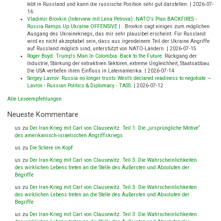
lebt in Russland und kann die russische Position sehr gut darstellen.
|
2026-07-
16
Vladimir Brovkin (Interview mit Lena Petrova): NATO's Plan BACKFIRES -
Russia Ramps Up Ukraine OFFENSIVE |
.
Brovkin sagt einiges zum möglichen
Ausgang des Ukrainekriegs, das mir sehr plausibel erscheint. Für Russland
wird es nicht akzeptabel sein, dass aus irgendeinem Teil der Ukraine Angriffe
auf Russland möglich sind, unterstützt von NATO-Ländern.
|
2026-07-15
Roger Boyd: Trump's Man In Colombia: Back to the Future
.
Rückgang der
Industrie, Stärkung der extraktiven Sektoren, extreme Ungleichheit, Staatsabbau.
Die USA vertiefen ihren Einfluss in Lateinamerika.
|
2026-07-14
Sergey Lavrov: Russia no longer trusts West’s declared readiness to negotiate —
Lavrov - Russian Politics & Diplomacy - TASS
.
|
2026-07-12
Alle Leseempfehlungen
Neueste Kommentare
us
zu
Der Iran-Krieg mit Carl von Clausewitz. Teil 1: Die „ursprüngliche Motive“
des amerikanisch-israelischen Angriffskriegs
us
zu
Die Schere im Kopf
us
zu
Der Iran-Krieg mit Carl von Clausewitz. Teil 3: Die Wahrscheinlichkeiten
des wirklichen Lebens treten an die Stelle des Äußersten und Absoluten der
Begriffe
us
zu
Der Iran-Krieg mit Carl von Clausewitz. Teil 3: Die Wahrscheinlichkeiten
des wirklichen Lebens treten an die Stelle des Äußersten und Absoluten der
Begriffe
us
zu
Der Iran-Krieg mit Carl von Clausewitz. Teil 3: Die Wahrscheinlichkeiten