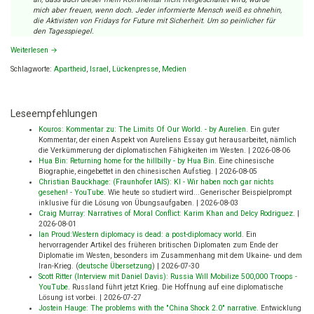
mich aber freuen, wenn doch. Jeder informierte Mensch weiß es ohnehin,
die Aktivisten von Fridays for Future mit Sicherheit. Um so peinlicher für
den Tagesspiegel.
Weiterlesen
→
Schlagworte:
Apartheid
,
Israel
,
Lückenpresse
,
Medien
Leseempfehlungen
Kouros: Kommentar zu: The Limits Of Our World. - by Aurelien
.
Ein guter
Kommentar, der einen Aspekt von Aureliens Essay gut herausarbeitet, nämlich
die Verkümmerung der diplomatischen Fähigkeiten im Westen.
|
2026-08-06
Hua Bin: Returning home for the hillbilly - by Hua Bin
.
Eine chinesische
Biographie, eingebettet in den chinesischen Aufstieg.
|
2026-08-05
Christian Bauckhage: (Fraunhofer IAIS): KI - Wir haben noch gar nichts
gesehen! - YouTube
.
Wie heute so studiert wird...Generischer Beispielprompt
inklusive für die Lösung von Übungsaufgaben.
|
2026-08-03
Craig Murray: Narratives of Moral Conflict: Karim Khan and Delcy Rodriguez
.
|
2026-08-01
Ian Proud:Western diplomacy is dead: a post-diplomacy world
.
Ein
hervorragender Artikel des früheren britischen Diplomaten zum Ende der
Diplomatie im Westen, besonders im Zusammenhang mit dem Ukaine- und dem
Iran-Krieg. (
deutsche Übersetzung
)
|
2026-07-30
Scott Ritter (Interview mit Daniel Davis): Russia Will Mobilize 500,000 Troops -
YouTube
.
Russland führt jetzt Krieg. Die Hoffnung auf eine diplomatische
Lösung ist vorbei.
|
2026-07-27
Jostein Hauge: The problems with the "China Shock 2.0" narrative
.
Entwicklung