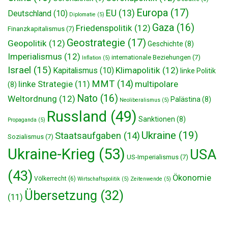
Europa
(17)
EU
(13)
Deutschland
(10)
Diplomatie
(5)
Gaza
(16)
Friedenspolitik
(12)
Finanzkapitalismus
(7)
Geostrategie
(17)
Geopolitik
(12)
Geschichte
(8)
Imperialismus
(12)
internationale Beziehungen
(7)
Inflation
(5)
Israel
(15)
Klimapolitik
(12)
Kapitalismus
(10)
linke Politik
MMT
(14)
multipolare
linke Strategie
(11)
(8)
Nato
(16)
Weltordnung
(12)
Palästina
(8)
Neoliberalismus
(5)
Russland
(49)
Sanktionen
(8)
Propaganda
(5)
Ukraine
(19)
Staatsaufgaben
(14)
Sozialismus
(7)
Ukraine-Krieg
(53)
USA
US-Imperialismus
(7)
(43)
Ökonomie
Völkerrecht
(6)
Wirtschaftspolitik
(5)
Zeitenwende
(5)
Übersetzung
(32)
(11)