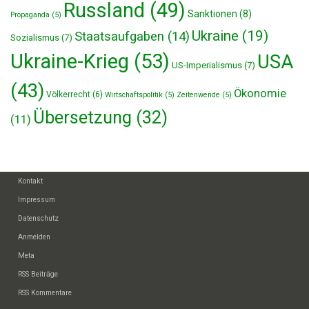
Russland
(49)
Sanktionen
(8)
Propaganda
(5)
Ukraine
(19)
Staatsaufgaben
(14)
Sozialismus
(7)
Ukraine-Krieg
(53)
USA
US-Imperialismus
(7)
(43)
Ökonomie
Völkerrecht
(6)
Wirtschaftspolitik
(5)
Zeitenwende
(5)
Übersetzung
(32)
(11)
Kontakt
Impressum
Datenschutz
Anmelden
Meta
RSS Beiträge
RSS Kommentare