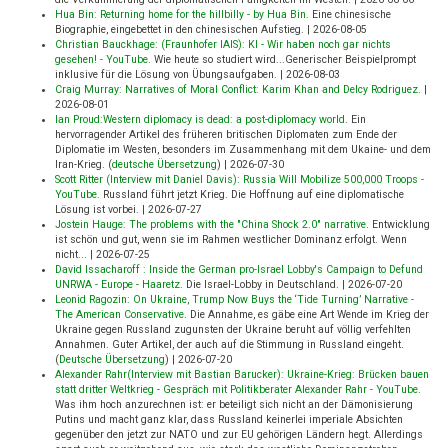
Hua Bin: Returning home for the hillbilly - by Hua Bin
.
Eine chinesische
Biographie, eingebettet in den chinesischen Aufstieg.
|
2026-08-05
Christian Bauckhage: (Fraunhofer IAIS): KI - Wir haben noch gar nichts
gesehen! - YouTube
.
Wie heute so studiert wird...Generischer Beispielprompt
inklusive für die Lösung von Übungsaufgaben.
|
2026-08-03
Craig Murray: Narratives of Moral Conflict: Karim Khan and Delcy Rodriguez
.
|
2026-08-01
Ian Proud:Western diplomacy is dead: a post-diplomacy world
.
Ein
hervorragender Artikel des früheren britischen Diplomaten zum Ende der
Diplomatie im Westen, besonders im Zusammenhang mit dem Ukaine- und dem
Iran-Krieg. (
deutsche Übersetzung
)
|
2026-07-30
Scott Ritter (Interview mit Daniel Davis): Russia Will Mobilize 500,000 Troops -
YouTube
.
Russland führt jetzt Krieg. Die Hoffnung auf eine diplomatische
Lösung ist vorbei.
|
2026-07-27
Jostein Hauge: The problems with the "China Shock 2.0" narrative
.
Entwicklung
ist schön und gut, wenn sie im Rahmen westlicher Dominanz erfolgt. Wenn
nicht...
|
2026-07-25
David Issacharoff : Inside the German pro-Israel Lobby's Campaign to Defund
UNRWA - Europe - Haaretz
.
Die Israel-Lobby in Deutschland.
|
2026-07-20
Leonid Ragozin: On Ukraine, Trump Now Buys the ‘Tide Turning’ Narrative -
The American Conservative
.
Die Annahme, es gäbe eine Art Wende im Krieg der
Ukraine gegen Russland zugunsten der Ukraine beruht auf völlig verfehlten
Annahmen. Guter Artikel, der auch auf die Stimmung in Russland eingeht.
(
Deutsche Übersetzung
)
|
2026-07-20
Alexander Rahr(Interview mit Bastian Barucker): Ukraine-Krieg: Brücken bauen
statt dritter Weltkrieg - Gespräch mit Politikberater Alexander Rahr - YouTube
.
Was ihm hoch anzurechnen ist: er beteiligt sich nicht an der Dämonisierung
Putins und macht ganz klar, dass Russland keinerlei imperiale Absichten
gegenüber den jetzt zur NATO und zur EU gehörigen Ländern hegt. Allerdings