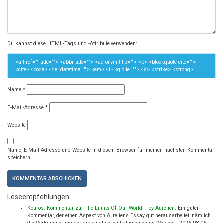
Du kannst diese
HTML
-Tags und -Attribute verwenden:
<a href="" title=""> <abbr title=""> <acronym title=""> <b> <blockquote cite="">
<cite> <code> <del datetime=""> <em> <i> <q cite=""> <s> <strike> <strong>
Name
*
E-Mail-Adresse
*
Website
Name, E-Mail-Adresse und Website in diesem Browser für meinen nächsten Kommentar
speichern.
Leseempfehlungen
Kouros: Kommentar zu: The Limits Of Our World. - by Aurelien
.
Ein guter
Kommentar, der einen Aspekt von Aureliens Essay gut herausarbeitet, nämlich
die Verkümmerung der diplomatischen Fähigkeiten im Westen.
|
2026-08-06