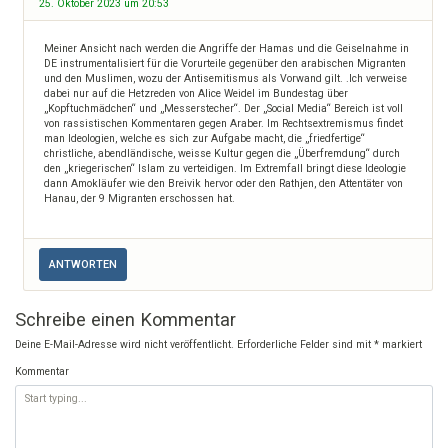
25. Oktober 2023 um 20:53
Meiner Ansicht nach werden die Angriffe der Hamas und die Geiselnahme in
DE instrumentalisiert für die Vorurteile gegenüber den arabischen Migranten
und den Muslimen, wozu der Antisemitismus als Vorwand gilt. .Ich verweise
dabei nur auf die Hetzreden von Alice Weidel im Bundestag über
„Kopftuchmädchen“ und „Messerstecher“. Der „Social Media“ Bereich ist voll
von rassistischen Kommentaren gegen Araber. Im Rechtsextremismus findet
man Ideologien, welche es sich zur Aufgabe macht, die „friedfertige“
christliche, abendländische, weisse Kultur gegen die „Überfremdung“ durch
den „kriegerischen“ Islam zu verteidigen. Im Extremfall bringt diese Ideologie
dann Amokläufer wie den Breivik hervor oder den Rathjen, den Attentäter von
Hanau, der 9 Migranten erschossen hat.
ANTWORTEN
Schreibe einen Kommentar
Deine E-Mail-Adresse wird nicht veröffentlicht.
Erforderliche Felder sind mit
*
markiert
Kommentar