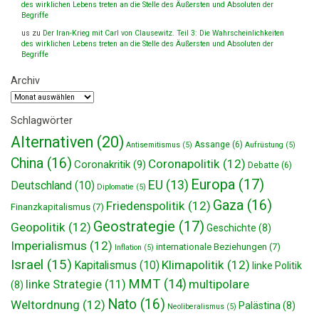
des wirklichen Lebens treten an die Stelle des Äußersten und Absoluten der
Begriffe
us
zu
Der Iran-Krieg mit Carl von Clausewitz. Teil 3: Die Wahrscheinlichkeiten
des wirklichen Lebens treten an die Stelle des Äußersten und Absoluten der
Begriffe
Archiv
Archiv
Schlagwörter
Alternativen
(20)
Assange
(6)
Antisemitismus
(5)
Aufrüstung
(5)
China
(16)
Coronapolitik
(12)
Coronakritik
(9)
Debatte
(6)
Europa
(17)
EU
(13)
Deutschland
(10)
Diplomatie
(5)
Gaza
(16)
Friedenspolitik
(12)
Finanzkapitalismus
(7)
Geostrategie
(17)
Geopolitik
(12)
Geschichte
(8)
Imperialismus
(12)
internationale Beziehungen
(7)
Inflation
(5)
Israel
(15)
Klimapolitik
(12)
Kapitalismus
(10)
linke Politik
MMT
(14)
multipolare
linke Strategie
(11)
(8)
Nato
(16)
Weltordnung
(12)
Palästina
(8)
Neoliberalismus
(5)