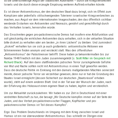
so die unterschwellige Angst der staatlichen Autoritären – durch die Kriegsverbrechen
Israels und die durch diese erzeugte Empörung weiteren Auftrieb erhalten könnte.
Es ist dieser Antisemitismus, der den deutschen Staat dazu bringt, sich im Effekt zum
Komplizen oder jedenfalls stillschweigenden Tolerierer israelischer Kriegsverbrechen zu
machen, aus Angst vor dem internationalen Imageschaden, den das öffentlich sichtbar
werdende Erstarken von Antisemiten und Neonazis, genährt und gerechtfertigt durch
das Verhalten Israels, hervorrufen würde.
Das Einschreiten gegen pro-palästinensische Demos hat insofern eine Alibifunktion und
soll gleichzeitig die wirklichen Antisemiten dazu anhalten, sich in der aktuellen Situation
bitte diskret zu verhalten oder am besten „in ihren Löchern“ zu bleiben. Und zumindest
„diskret“ verhalten tun sie sich ja auch großenteils: antisemitische Aktionen wie
Schmierereien finden anonym und versteckt statt. Was den
öffentlichen
„Antisemitismus“ der Palästinenser betrifft: Diese haben ja bekanntermaßen bis zur
Nakba 1948 friedlich mit den Juden zusammengelebt (
s. Scott Ritter im Gespräch mit
Richard Black
). Auf den dann stattfindenden jüdischen Terror zurückgehende Gefühle
von Wut und Rache sollten nicht mit Antisemitismus in einen Topf geworfen werden.
Dass die deutsche Politik im Einklang mit den damals maßgebenden Mächten seinerzeit
meinte, dieser jüdische Terror sei verzeihbar gewesen, denn nur er hat die Gründung des
Staates Israel ermöglicht (dessen Sicherheit zur deutschen „Staatsräson“ erhoben
wurde), steht auf einem anderen Blatt. Und in der Tat war der Wunsch der Juden, nach
der Erfahrung des Holocaust einen eigenen Staat zu haben, legitim und verständlich.
Um zur Aktualität zurückzukehren: Wir haben es zur Zeit in Deutschland mit einer
verdrehten Botschaft zu tun, die besagt „Wir Deutsche kämpfen immer auf der Seite der
Juden, und das Verbot pro-palästinensischer Flaggen, Kopftücher und pro-
palästinensischer Demos ist Teil dieses Kampfes“.
Ergo: Das Problem Deutschlands im Umgang mit dem Krieg zwischen Israel und
Hamas ist ein nie überwundener Antisemitismus. Das schließt im Übrigen eine