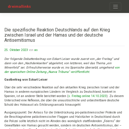
Zum
Inhalt
dreimallinks
springen
Die spezifische Reaktion Deutschlands auf den Krieg
zwischen Israel und der Hamas und der deutsche
Antisemitismus
25. Oktober 2023
von
as
Der folgende Debattenbeitrag von Eckart Leiser wurde zuerst von „der Freitag“ und
dann von den „Nachdenkseiten“ abgelehnt, von letzteren, weil das Thema „ein
Minenfeld“ sei. Erfreulicherweise wurde er, ins Spanische übersetzt, umgehend
von
der spanischen Online-Zeitung „Nueva Tribuna“ veröffentlicht
.
Gastbeitrag von Eckart Leiser
Über die sehr verschiedene Reaktion auf den aktuellen Krieg zwischen Israel und der
Hamas in anderen europäischen Ländern im Vergleich zu Deutschland, konkret in
Spanien, ist an anderer Stelle berichtet worden (
s. Freitag online 14.10.2023
). Zu diesem
Unterschied eine Reflexion, die über die unauslöschliche und unbestreitbare deutsche
Schuld des Holocaust als Erklärungsansatz hinausgeht:
Ausgangspunkt: Der Anlass für die Unterdrückung pro-palästinensischer Proteste und
die Beschlagnahme palästinensischer Flaggen und Halstücher in Deutschland durch
die Polizei sollte letztlich nicht im Ahnden des womöglich stattfindenden „Feierns“ der
Gewalttaten von Hamas gesucht werden, sondern im deutschen Antisemitismus, der –