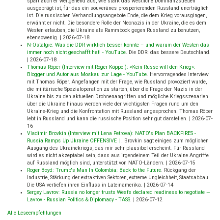
spart auch er weitgehend aus, wie stark das westliche Dominanzstreben
ausgeprägt ist, für das ein souveränes prosperierenden Russland unerträglich
ist. Die russischen Verhandlungsangebote Ende, die dem Krieg vorausgingen,
erwähnt er nicht. Die besondere Rolle der Neonazis in der Ukraine, die es dem
Westen erlauben, die Ukraine als Rammbock gegen Russland zu benutzen,
ebensowenig.
|
2026-07-18
N-Ostalgie: Was die DDR wirklich besser konnte – und warum der Westen das
immer noch nicht geschafft hat! - YouTube
.
Die DDR: das bessere Deutschland.
|
2026-07-18
Thomas Röper (Interview mit Roger Köppel): «Kein Russe will den Krieg»:
Blogger und Autor aus Moskau zur Lage - YouTube
.
Hervorragendes Interview
mit Thomas Röper. Angefangen mit der Frage, wie Russland provoziert wurde,
die militärische Spezialoperation zu starten, über die Frage der Nazis in der
Ukraine bis zu den aktuellen Drohnenangriffen und mögliche Kriegsszenarien
über die Ukraine hinaus werden viele der wichtigsten Fragen rund um den
Ukraine-Krieg und die Konfrontation mit Russland angesprochen. Thomas Röper
lebt in Russland und kann die russische Position sehr gut darstellen.
|
2026-07-
16
Vladimir Brovkin (Interview mit Lena Petrova): NATO's Plan BACKFIRES -
Russia Ramps Up Ukraine OFFENSIVE |
.
Brovkin sagt einiges zum möglichen
Ausgang des Ukrainekriegs, das mir sehr plausibel erscheint. Für Russland
wird es nicht akzeptabel sein, dass aus irgendeinem Teil der Ukraine Angriffe
auf Russland möglich sind, unterstützt von NATO-Ländern.
|
2026-07-15
Roger Boyd: Trump's Man In Colombia: Back to the Future
.
Rückgang der
Industrie, Stärkung der extraktiven Sektoren, extreme Ungleichheit, Staatsabbau.
Die USA vertiefen ihren Einfluss in Lateinamerika.
|
2026-07-14
Sergey Lavrov: Russia no longer trusts West’s declared readiness to negotiate —
Lavrov - Russian Politics & Diplomacy - TASS
.
|
2026-07-12
Alle Leseempfehlungen