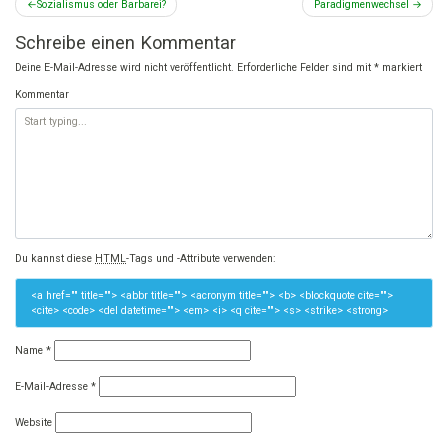
Beitragsnavigation
Sozialismus oder Barbarei?
Paradigmenwechsel
Schreibe einen Kommentar
Deine E-Mail-Adresse wird nicht veröffentlicht.
Erforderliche Felder sind mit
*
markiert
Kommentar
Du kannst diese
HTML
-Tags und -Attribute verwenden:
<a href="" title=""> <abbr title=""> <acronym title=""> <b> <blockquote cite="">
<cite> <code> <del datetime=""> <em> <i> <q cite=""> <s> <strike> <strong>
Name
*
E-Mail-Adresse
*
Website