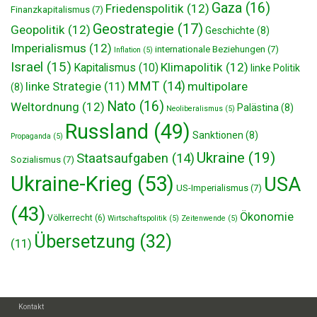
Gaza
(16)
Friedenspolitik
(12)
Finanzkapitalismus
(7)
Geostrategie
(17)
Geopolitik
(12)
Geschichte
(8)
Imperialismus
(12)
internationale Beziehungen
(7)
Inflation
(5)
Israel
(15)
Klimapolitik
(12)
Kapitalismus
(10)
linke Politik
MMT
(14)
multipolare
linke Strategie
(11)
(8)
Nato
(16)
Weltordnung
(12)
Palästina
(8)
Neoliberalismus
(5)
Russland
(49)
Sanktionen
(8)
Propaganda
(5)
Ukraine
(19)
Staatsaufgaben
(14)
Sozialismus
(7)
Ukraine-Krieg
(53)
USA
US-Imperialismus
(7)
(43)
Ökonomie
Völkerrecht
(6)
Wirtschaftspolitik
(5)
Zeitenwende
(5)
Übersetzung
(32)
(11)
Kontakt