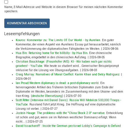
Name, E-Mail-Adresse und Website in diesem Browser für meinen nächsten Kommentar
speichern.
Leseempfehlungen
Kouros: Kommentar zu: The Limits Of Our World. - by Aurelien
.
Ein guter
Kommentar, der einen Aspekt von Aureliens Essay gut herausarbeitet, nämlich
die Verkümmerung der diplomatischen Fähigkeiten im Westen.
|
2026-08-06
Hua Bin: Returning home for the hillbilly - by Hua Bin
.
Eine chinesische
Biographie, eingebettet in den chinesischen Aufstieg.
|
2026-08-05
Christian Bauckhage: (Fraunhofer IAIS): KI - Wir haben noch gar nichts
gesehen! - YouTube
.
Wie heute so studiert wird...Generischer Beispielprompt
inklusive für die Lösung von Übungsaufgaben.
|
2026-08-03
Craig Murray: Narratives of Moral Conflict: Karim Khan and Delcy Rodriguez
.
|
2026-08-01
Ian Proud:Western diplomacy is dead: a post-diplomacy world
.
Ein
hervorragender Artikel des früheren britischen Diplomaten zum Ende der
Diplomatie im Westen, besonders im Zusammenhang mit dem Ukaine- und dem
Iran-Krieg. (
deutsche Übersetzung
)
|
2026-07-30
Scott Ritter (Interview mit Daniel Davis): Russia Will Mobilize 500,000 Troops -
YouTube
.
Russland führt jetzt Krieg. Die Hoffnung auf eine diplomatische
Lösung ist vorbei.
|
2026-07-27
Jostein Hauge: The problems with the "China Shock 2.0" narrative
.
Entwicklung
ist schön und gut, wenn sie im Rahmen westlicher Dominanz erfolgt. Wenn
nicht...
|
2026-07-25
David Issacharoff : Inside the German pro-Israel Lobby's Campaign to Defund