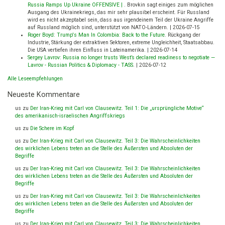
Russia Ramps Up Ukraine OFFENSIVE |
.
Brovkin sagt einiges zum möglichen
Ausgang des Ukrainekriegs, das mir sehr plausibel erscheint. Für Russland
wird es nicht akzeptabel sein, dass aus irgendeinem Teil der Ukraine Angriffe
auf Russland möglich sind, unterstützt von NATO-Ländern.
|
2026-07-15
Roger Boyd: Trump's Man In Colombia: Back to the Future
.
Rückgang der
Industrie, Stärkung der extraktiven Sektoren, extreme Ungleichheit, Staatsabbau.
Die USA vertiefen ihren Einfluss in Lateinamerika.
|
2026-07-14
Sergey Lavrov: Russia no longer trusts West’s declared readiness to negotiate —
Lavrov - Russian Politics & Diplomacy - TASS
.
|
2026-07-12
Alle Leseempfehlungen
Neueste Kommentare
us
zu
Der Iran-Krieg mit Carl von Clausewitz. Teil 1: Die „ursprüngliche Motive“
des amerikanisch-israelischen Angriffskriegs
us
zu
Die Schere im Kopf
us
zu
Der Iran-Krieg mit Carl von Clausewitz. Teil 3: Die Wahrscheinlichkeiten
des wirklichen Lebens treten an die Stelle des Äußersten und Absoluten der
Begriffe
us
zu
Der Iran-Krieg mit Carl von Clausewitz. Teil 3: Die Wahrscheinlichkeiten
des wirklichen Lebens treten an die Stelle des Äußersten und Absoluten der
Begriffe
us
zu
Der Iran-Krieg mit Carl von Clausewitz. Teil 3: Die Wahrscheinlichkeiten
des wirklichen Lebens treten an die Stelle des Äußersten und Absoluten der
Begriffe
us
zu
Der Iran-Krieg mit Carl von Clausewitz. Teil 3: Die Wahrscheinlichkeiten