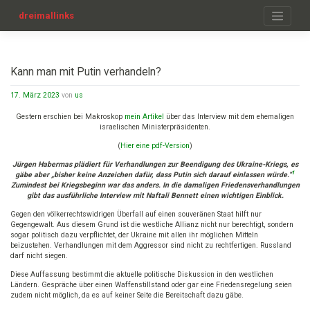
Zum
Inhalt
dreimallinks
springen
Kann man mit Putin verhandeln?
17. März 2023
von
us
Gestern erschien bei Makroskop
mein Artikel
über das Interview mit dem ehemaligen
israelischen Ministerpräsidenten.
(
Hier eine pdf-Version
)
Jürgen Habermas plädiert für Verhandlungen zur Beendigung des Ukraine-Kriegs, es
1
gäbe aber „bisher keine Anzeichen dafür, dass Putin sich darauf einlassen würde.“
Zumindest bei Kriegsbeginn war das anders. In die damaligen Friedensverhandlungen
gibt das ausführliche Interview mit Naftali Bennett einen wichtigen Einblick.
Gegen den völkerrechtswidrigen Überfall auf einen souveränen Staat hilft nur
Gegengewalt. Aus diesem Grund ist die westliche Allianz nicht nur berechtigt, sondern
sogar politisch dazu verpflichtet, der Ukraine mit allen ihr möglichen Mitteln
beizustehen. Verhandlungen mit dem Aggressor sind nicht zu rechtfertigen. Russland
darf nicht siegen.
Diese Auffassung bestimmt die aktuelle politische Diskussion in den westlichen
Ländern. Gespräche über einen Waffenstillstand oder gar eine Friedensregelung seien
zudem nicht möglich, da es auf keiner Seite die Bereitschaft dazu gäbe.