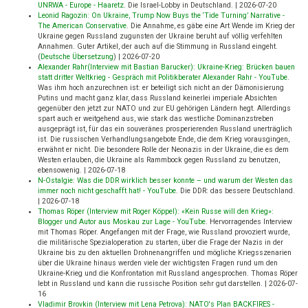
UNRWA - Europe - Haaretz
.
Die Israel-Lobby in Deutschland.
|
2026-07-20
Leonid Ragozin: On Ukraine, Trump Now Buys the ‘Tide Turning’ Narrative -
The American Conservative
.
Die Annahme, es gäbe eine Art Wende im Krieg der
Ukraine gegen Russland zugunsten der Ukraine beruht auf völlig verfehlten
Annahmen. Guter Artikel, der auch auf die Stimmung in Russland eingeht.
(
Deutsche Übersetzung
)
|
2026-07-20
Alexander Rahr(Interview mit Bastian Barucker): Ukraine-Krieg: Brücken bauen
statt dritter Weltkrieg - Gespräch mit Politikberater Alexander Rahr - YouTube
.
Was ihm hoch anzurechnen ist: er beteiligt sich nicht an der Dämonisierung
Putins und macht ganz klar, dass Russland keinerlei imperiale Absichten
gegenüber den jetzt zur NATO und zur EU gehörigen Ländern hegt. Allerdings
spart auch er weitgehend aus, wie stark das westliche Dominanzstreben
ausgeprägt ist, für das ein souveränes prosperierenden Russland unerträglich
ist. Die russischen Verhandlungsangebote Ende, die dem Krieg vorausgingen,
erwähnt er nicht. Die besondere Rolle der Neonazis in der Ukraine, die es dem
Westen erlauben, die Ukraine als Rammbock gegen Russland zu benutzen,
ebensowenig.
|
2026-07-18
N-Ostalgie: Was die DDR wirklich besser konnte – und warum der Westen das
immer noch nicht geschafft hat! - YouTube
.
Die DDR: das bessere Deutschland.
|
2026-07-18
Thomas Röper (Interview mit Roger Köppel): «Kein Russe will den Krieg»:
Blogger und Autor aus Moskau zur Lage - YouTube
.
Hervorragendes Interview
mit Thomas Röper. Angefangen mit der Frage, wie Russland provoziert wurde,
die militärische Spezialoperation zu starten, über die Frage der Nazis in der
Ukraine bis zu den aktuellen Drohnenangriffen und mögliche Kriegsszenarien
über die Ukraine hinaus werden viele der wichtigsten Fragen rund um den
Ukraine-Krieg und die Konfrontation mit Russland angesprochen. Thomas Röper
lebt in Russland und kann die russische Position sehr gut darstellen.
|
2026-07-
16
Vladimir Brovkin (Interview mit Lena Petrova): NATO's Plan BACKFIRES -