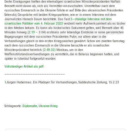
Derlei Erwägungen hielten den ehemaligen israelischen Ministerpräsidenten Naftali
Bennett nicht davon ab, sich als Vermittler einzuschalten.
Unmittelbar nach dem
russischen Einmarsch in die Ukraine führte er auf Bitte des ukrainischen Präsidenten
Selenskij Gespräche mit beiden Kriegsparteien, wie er in einem Interview mit dem
Journalisten Hanoch Daum berichtete. Das fast
5–stündige Interview mit dem
israelischen
Politiker vom 4. Februar 2023
verdient mehr Aufmerksamkeit als es bisher
in den Medien bekam. Es kann als historisches Dokument gelten, weil Bennett über 45
Minuten hinweg (
2:19
– 3:04) erstmals sehr lebendige Einblicke in seine persönlichen
Begegnungen mit dem russischen Präsidenten Putin, vor allem aber in die
Verhandlungen gleich in den ersten Kriegswochen gewährt. Schon am zweiten Samstag
nach dem russischen Einmarsch in die Ukraine besuchte er als israelischer
Ministerpräsident heimlich (
2:49:32)
Moskau, um in den
Waffenstillstandsverhandlungen zu vermitteln, die in Belarus begonnen hatten, und
später in Istanbul fortgesetzt wurden.
Vollständiger Artikel als pdf
—————————————————————————–
1
Jürgen Habermas: Ein Plädoyer für Verhandlungen, Süddeutsche Zeitung, 15.2.23
Schlagworte:
Diplomatie
,
Ukraine-Krieg