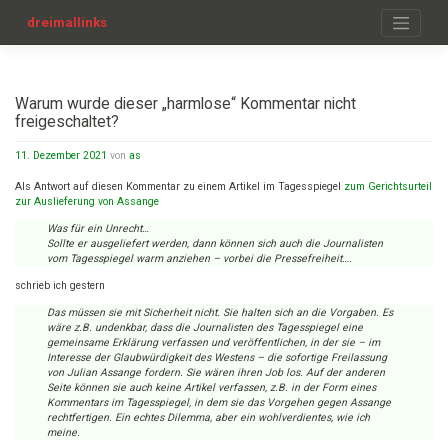
Zum
Inhalt
dreimallinks
springen
Warum wurde dieser „harmlose“ Kommentar nicht
freigeschaltet?
11. Dezember 2021
von
as
Als Antwort auf diesen Kommentar zu einem Artikel im Tagesspiegel
zum Gerichtsurteil
zur Auslieferung von Assange
Was für ein Unrecht…
Sollte er ausgeliefert werden, dann können sich auch die Journalisten
vom Tagesspiegel warm anziehen – vorbei die Pressefreiheit….
schrieb ich gestern
Das müssen sie mit Sicherheit nicht. Sie halten sich an die Vorgaben. Es
wäre z.B. undenkbar, dass die Journalisten des Tagesspiegel eine
gemeinsame Erklärung verfassen und veröffentlichen, in der sie – im
Interesse der Glaubwürdigkeit des Westens – die sofortige Freilassung
von Julian Assange fordern. Sie wären ihren Job los. Auf der anderen
Seite können sie auch keine Artikel verfassen, z.B. in der Form eines
Kommentars im Tagesspiegel, in dem sie das Vorgehen gegen Assange
rechtfertigen. Ein echtes Dilemma, aber ein wohlverdientes, wie ich
meine.