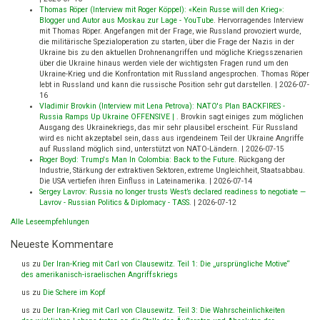
Thomas Röper (Interview mit Roger Köppel): «Kein Russe will den Krieg»:
Blogger und Autor aus Moskau zur Lage - YouTube
.
Hervorragendes Interview
mit Thomas Röper. Angefangen mit der Frage, wie Russland provoziert wurde,
die militärische Spezialoperation zu starten, über die Frage der Nazis in der
Ukraine bis zu den aktuellen Drohnenangriffen und mögliche Kriegsszenarien
über die Ukraine hinaus werden viele der wichtigsten Fragen rund um den
Ukraine-Krieg und die Konfrontation mit Russland angesprochen. Thomas Röper
lebt in Russland und kann die russische Position sehr gut darstellen.
|
2026-07-
16
Vladimir Brovkin (Interview mit Lena Petrova): NATO's Plan BACKFIRES -
Russia Ramps Up Ukraine OFFENSIVE |
.
Brovkin sagt einiges zum möglichen
Ausgang des Ukrainekriegs, das mir sehr plausibel erscheint. Für Russland
wird es nicht akzeptabel sein, dass aus irgendeinem Teil der Ukraine Angriffe
auf Russland möglich sind, unterstützt von NATO-Ländern.
|
2026-07-15
Roger Boyd: Trump's Man In Colombia: Back to the Future
.
Rückgang der
Industrie, Stärkung der extraktiven Sektoren, extreme Ungleichheit, Staatsabbau.
Die USA vertiefen ihren Einfluss in Lateinamerika.
|
2026-07-14
Sergey Lavrov: Russia no longer trusts West’s declared readiness to negotiate —
Lavrov - Russian Politics & Diplomacy - TASS
.
|
2026-07-12
Alle Leseempfehlungen
Neueste Kommentare
us
zu
Der Iran-Krieg mit Carl von Clausewitz. Teil 1: Die „ursprüngliche Motive“
des amerikanisch-israelischen Angriffskriegs
us
zu
Die Schere im Kopf
us
zu
Der Iran-Krieg mit Carl von Clausewitz. Teil 3: Die Wahrscheinlichkeiten