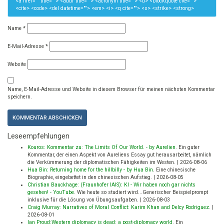
<a href="" title=""> <abbr title=""> <acronym title=""> <b> <blockquote cite="">
<cite> <code> <del datetime=""> <em> <i> <q cite=""> <s> <strike> <strong>
Name
*
E-Mail-Adresse
*
Website
Name, E-Mail-Adresse und Website in diesem Browser für meinen nächsten Kommentar
speichern.
Leseempfehlungen
Kouros: Kommentar zu: The Limits Of Our World. - by Aurelien
.
Ein guter
Kommentar, der einen Aspekt von Aureliens Essay gut herausarbeitet, nämlich
die Verkümmerung der diplomatischen Fähigkeiten im Westen.
|
2026-08-06
Hua Bin: Returning home for the hillbilly - by Hua Bin
.
Eine chinesische
Biographie, eingebettet in den chinesischen Aufstieg.
|
2026-08-05
Christian Bauckhage: (Fraunhofer IAIS): KI - Wir haben noch gar nichts
gesehen! - YouTube
.
Wie heute so studiert wird...Generischer Beispielprompt
inklusive für die Lösung von Übungsaufgaben.
|
2026-08-03
Craig Murray: Narratives of Moral Conflict: Karim Khan and Delcy Rodriguez
.
|
2026-08-01
Ian Proud:Western diplomacy is dead: a post-diplomacy world
.
Ein