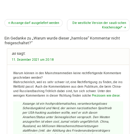
Beitragsnavigation
Assange darf ausgeliefert werden
Die westliche Version der saudi-schen
Knochensäge*
Ein Gedanke zu „
Warum wurde dieser „harmlose“ Kommentar nicht
freigeschaltet?
“
as
sagt:
11. Dezember 2021 um 20:18
Warum können in den Mainstreammedien keine rechtfertigende Kommentare
geschrieben werden?
Wahrscheinlich, weil es sehr schwer ist, eine Rechtfertigung zu finden, die ins
Weltbild passt. Auch die Kommentatoren aus dem Publikum, die beim China-
und Russlandbashing fröhlich dabei sind, tun sich schwer. Unter den
wenigen Kommentaren in dieser Richtung finden solche
Preziosen wie diese
:
Assange ist ein hochproblematisches, verantwortungsloses
Scheidungskind und Nerd, der seinen narzisstischen Spieltrieb
per USA-hacking ausleben wollte, weil er sich davon
Ansehen/Status unter Seinesgleichen versprach. Den Westen
anzugreifen ist eben cool, zumal relativ ungefährlich. China,
Russland, wo Millionen Menschenrechtsverletzungen
stattfinden (inkl. der Abtötung des Friedensnobelpreisträgers