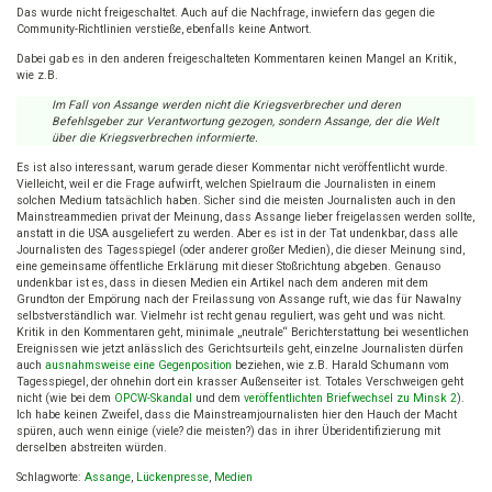
Das wurde nicht freigeschaltet. Auch auf die Nachfrage, inwiefern das gegen die
Community-Richtlinien verstieße, ebenfalls keine Antwort.
Dabei gab es in den anderen freigeschalteten Kommentaren keinen Mangel an Kritik,
wie z.B.
Im Fall von Assange werden nicht die Kriegsverbrecher und deren
Befehlsgeber zur Verantwortung gezogen, sondern Assange, der die Welt
über die Kriegsverbrechen informierte.
Es ist also interessant, warum gerade dieser Kommentar nicht veröffentlicht wurde.
Vielleicht, weil er die Frage aufwirft, welchen Spielraum die Journalisten in einem
solchen Medium tatsächlich haben. Sicher sind die meisten Journalisten auch in den
Mainstreammedien privat der Meinung, dass Assange lieber freigelassen werden sollte,
anstatt in die USA ausgeliefert zu werden. Aber es ist in der Tat undenkbar, dass alle
Journalisten des Tagesspiegel (oder anderer großer Medien), die dieser Meinung sind,
eine gemeinsame öffentliche Erklärung mit dieser Stoßrichtung abgeben. Genauso
undenkbar ist es, dass in diesen Medien ein Artikel nach dem anderen mit dem
Grundton der Empörung nach der Freilassung von Assange ruft, wie das für Nawalny
selbstverständlich war. Vielmehr ist recht genau reguliert, was geht und was nicht.
Kritik in den Kommentaren geht, minimale „neutrale“ Berichterstattung bei wesentlichen
Ereignissen wie jetzt anlässlich des Gerichtsurteils geht, einzelne Journalisten dürfen
auch
ausnahmsweise eine Gegenposition
beziehen, wie z.B. Harald Schumann vom
Tagesspiegel, der ohnehin dort ein krasser Außenseiter ist. Totales Verschweigen geht
nicht (wie bei dem
OPCW-Skandal
und dem
veröffentlichten Briefwechsel zu Minsk 2
).
Ich habe keinen Zweifel, dass die Mainstreamjournalisten hier den Hauch der Macht
spüren, auch wenn einige (viele? die meisten?) das in ihrer Überidentifizierung mit
derselben abstreiten würden.
Schlagworte:
Assange
,
Lückenpresse
,
Medien