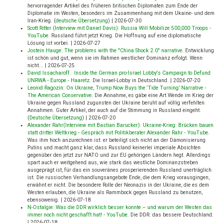
hervorragender Artikel des früheren britischen Diplomaten zum Ende der
Diplomatie im Westen, besonders im Zusammenhang mit dem Ukaine- und dem
Iran-Krieg. (
deutsche Übersetzung
)
|
2026-07-30
Scott Ritter (Interview mit Daniel Davis): Russia Will Mobilize 500,000 Troops -
YouTube
.
Russland führt jetzt Krieg. Die Hoffnung auf eine diplomatische
Lösung ist vorbei.
|
2026-07-27
Jostein Hauge: The problems with the "China Shock 2.0" narrative
.
Entwicklung
ist schön und gut, wenn sie im Rahmen westlicher Dominanz erfolgt. Wenn
nicht...
|
2026-07-25
David Issacharoff : Inside the German pro-Israel Lobby's Campaign to Defund
UNRWA - Europe - Haaretz
.
Die Israel-Lobby in Deutschland.
|
2026-07-20
Leonid Ragozin: On Ukraine, Trump Now Buys the ‘Tide Turning’ Narrative -
The American Conservative
.
Die Annahme, es gäbe eine Art Wende im Krieg der
Ukraine gegen Russland zugunsten der Ukraine beruht auf völlig verfehlten
Annahmen. Guter Artikel, der auch auf die Stimmung in Russland eingeht.
(
Deutsche Übersetzung
)
|
2026-07-20
Alexander Rahr(Interview mit Bastian Barucker): Ukraine-Krieg: Brücken bauen
statt dritter Weltkrieg - Gespräch mit Politikberater Alexander Rahr - YouTube
.
Was ihm hoch anzurechnen ist: er beteiligt sich nicht an der Dämonisierung
Putins und macht ganz klar, dass Russland keinerlei imperiale Absichten
gegenüber den jetzt zur NATO und zur EU gehörigen Ländern hegt. Allerdings
spart auch er weitgehend aus, wie stark das westliche Dominanzstreben
ausgeprägt ist, für das ein souveränes prosperierenden Russland unerträglich
ist. Die russischen Verhandlungsangebote Ende, die dem Krieg vorausgingen,
erwähnt er nicht. Die besondere Rolle der Neonazis in der Ukraine, die es dem
Westen erlauben, die Ukraine als Rammbock gegen Russland zu benutzen,
ebensowenig.
|
2026-07-18
N-Ostalgie: Was die DDR wirklich besser konnte – und warum der Westen das
immer noch nicht geschafft hat! - YouTube
.
Die DDR: das bessere Deutschland.
|
2026-07-18