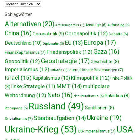
Archiv
Schlagwörter
Alternativen
(20)
Assange
(6)
Antisemitismus
(5)
Aufrüstung
(5)
China
(16)
Coronapolitik
(12)
Coronakritik
(9)
Debatte
(6)
Europa
(17)
EU
(13)
Deutschland
(10)
Diplomatie
(5)
Gaza
(16)
Friedenspolitik
(12)
Finanzkapitalismus
(7)
Geostrategie
(17)
Geopolitik
(12)
Geschichte
(8)
Imperialismus
(12)
internationale Beziehungen
(7)
Inflation
(5)
Israel
(15)
Klimapolitik
(12)
Kapitalismus
(10)
linke Politik
MMT
(14)
multipolare
linke Strategie
(11)
(8)
Nato
(16)
Weltordnung
(12)
Palästina
(8)
Neoliberalismus
(5)
Russland
(49)
Sanktionen
(8)
Propaganda
(5)
Ukraine
(19)
Staatsaufgaben
(14)
Sozialismus
(7)
Ukraine-Krieg
(53)
USA
US-Imperialismus
(7)