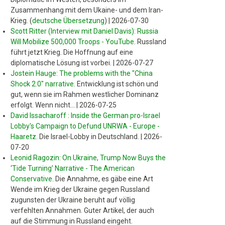
Zusammenhang mit dem Ukaine- und dem Iran-
Krieg. (
deutsche Übersetzung
)
|
2026-07-30
Scott Ritter (Interview mit Daniel Davis): Russia
Will Mobilize 500,000 Troops - YouTube
.
Russland
führt jetzt Krieg. Die Hoffnung auf eine
diplomatische Lösung ist vorbei.
|
2026-07-27
Jostein Hauge: The problems with the "China
Shock 2.0" narrative
.
Entwicklung ist schön und
gut, wenn sie im Rahmen westlicher Dominanz
erfolgt. Wenn nicht...
|
2026-07-25
David Issacharoff : Inside the German pro-Israel
Lobby's Campaign to Defund UNRWA - Europe -
Haaretz
.
Die Israel-Lobby in Deutschland.
|
2026-
07-20
Leonid Ragozin: On Ukraine, Trump Now Buys the
‘Tide Turning’ Narrative - The American
Conservative
.
Die Annahme, es gäbe eine Art
Wende im Krieg der Ukraine gegen Russland
zugunsten der Ukraine beruht auf völlig
verfehlten Annahmen. Guter Artikel, der auch
auf die Stimmung in Russland eingeht.