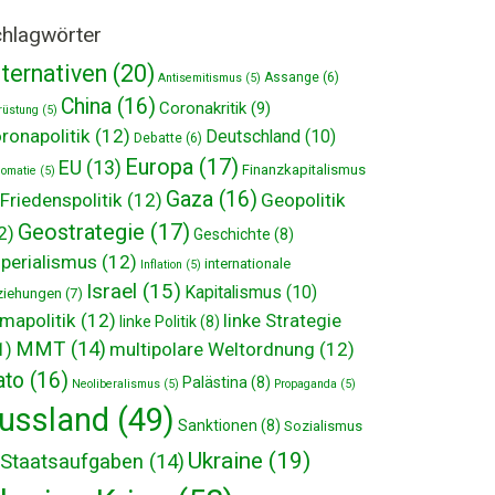
hlagwörter
lternativen
(20)
Assange
(6)
Antisemitismus
(5)
China
(16)
Coronakritik
(9)
rüstung
(5)
ronapolitik
(12)
Deutschland
(10)
Debatte
(6)
Europa
(17)
EU
(13)
Finanzkapitalismus
lomatie
(5)
Gaza
(16)
Friedenspolitik
(12)
Geopolitik
Geostrategie
(17)
2)
Geschichte
(8)
perialismus
(12)
internationale
Inflation
(5)
Israel
(15)
Kapitalismus
(10)
ziehungen
(7)
imapolitik
(12)
linke Strategie
linke Politik
(8)
MMT
(14)
multipolare Weltordnung
(12)
1)
ato
(16)
Palästina
(8)
Neoliberalismus
(5)
Propaganda
(5)
ussland
(49)
Sanktionen
(8)
Sozialismus
Ukraine
(19)
Staatsaufgaben
(14)