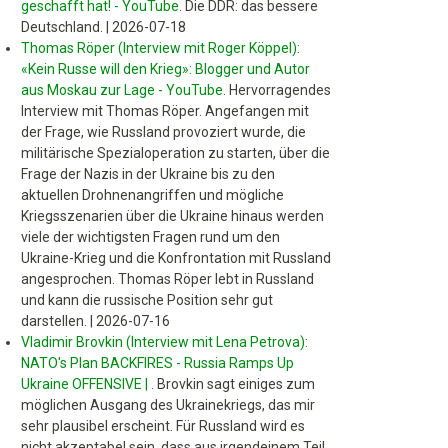
geschafft hat! - YouTube
.
Die DDR: das bessere
Deutschland.
|
2026-07-18
Thomas Röper (Interview mit Roger Köppel):
«Kein Russe will den Krieg»: Blogger und Autor
aus Moskau zur Lage - YouTube
.
Hervorragendes
Interview mit Thomas Röper. Angefangen mit
der Frage, wie Russland provoziert wurde, die
militärische Spezialoperation zu starten, über die
Frage der Nazis in der Ukraine bis zu den
aktuellen Drohnenangriffen und mögliche
Kriegsszenarien über die Ukraine hinaus werden
viele der wichtigsten Fragen rund um den
Ukraine-Krieg und die Konfrontation mit Russland
angesprochen. Thomas Röper lebt in Russland
und kann die russische Position sehr gut
darstellen.
|
2026-07-16
Vladimir Brovkin (Interview mit Lena Petrova):
NATO's Plan BACKFIRES - Russia Ramps Up
Ukraine OFFENSIVE |
.
Brovkin sagt einiges zum
möglichen Ausgang des Ukrainekriegs, das mir
sehr plausibel erscheint. Für Russland wird es
nicht akzeptabel sein, dass aus irgendeinem Teil