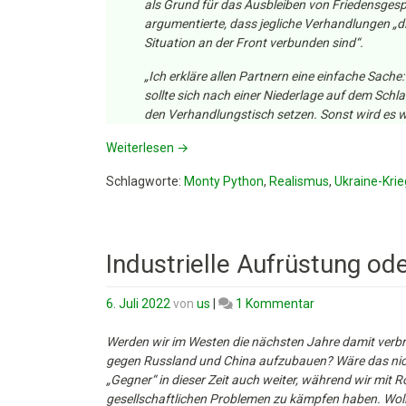
als Grund für das Ausbleiben von Friedensges
argumentierte, dass jegliche Verhandlungen „di
Situation an der Front verbunden sind“.
„Ich erkläre allen Partnern eine einfache Sache
sollte sich nach einer Niederlage auf dem Schla
den Verhandlungstisch setzen. Sonst wird es wie
Weiterlesen
→
Schlagworte:
Monty Python
,
Realismus
,
Ukraine-Krie
Industrielle Aufrüstung od
zu
6. Juli 2022
von
us
|
1 Kommentar
Industrielle
Aufrüstung
Werden wir im Westen die nächsten Jahre damit verbrin
oder
gegen Russland und China aufzubauen? Wäre das nicht
Diplomatie?
„Gegner“ in dieser Zeit auch weiter, während wir mit
gesellschaftlichen Problemen zu kämpfen haben. Wollen