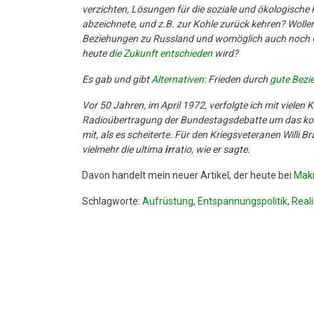
verzichten, Lösungen für die soziale und ökologische 
abzeichnete, und z.B. zur Kohle zurück kehren? Wolle
Beziehungen zu Russland und womöglich auch noch Chin
heute d
ie Zukunft entschieden
wird?
Es gab und gibt
Alternativen
: Frieden durch
gute Bezi
Vor 50 Jahren, im April 1972, verfolgte ich mit vielen 
Radioübertragung der Bundestagsdebatte um das kons
mit, als es scheiterte.
Für den Kriegsveteranen Willi Bra
vielmehr die ultima
ir
ratio, wie er sagte.
Davon handelt mein neuer Artikel, der heute bei
Mak
Schlagworte:
Aufrüstung
,
Entspannungspolitik
,
Real