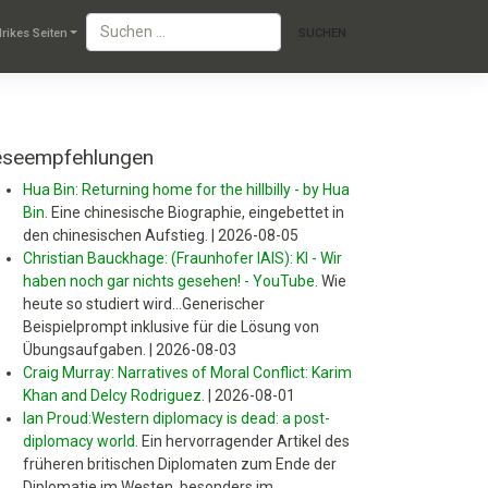
lrikes Seiten
eseempfehlungen
Hua Bin: Returning home for the hillbilly - by Hua
Bin
.
Eine chinesische Biographie, eingebettet in
den chinesischen Aufstieg.
|
2026-08-05
Christian Bauckhage: (Fraunhofer IAIS): KI - Wir
haben noch gar nichts gesehen! - YouTube
.
Wie
heute so studiert wird...Generischer
Beispielprompt inklusive für die Lösung von
Übungsaufgaben.
|
2026-08-03
Craig Murray: Narratives of Moral Conflict: Karim
Khan and Delcy Rodriguez
.
|
2026-08-01
Ian Proud:Western diplomacy is dead: a post-
diplomacy world
.
Ein hervorragender Artikel des
früheren britischen Diplomaten zum Ende der
Diplomatie im Westen, besonders im