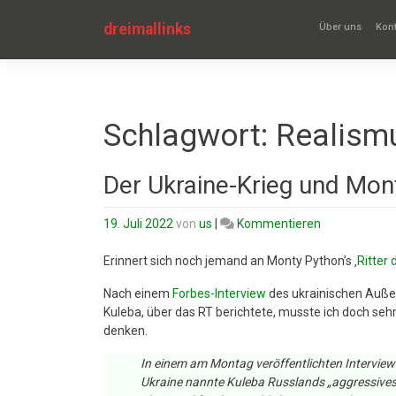
Zum
Inhalt
dreimallinks
Über uns
Kont
springen
Schlagwort:
Realism
Der Ukraine-Krieg und Mont
on
19. Juli 2022
von
us
|
Kommentieren
Der
Ukraine-
Erinnert sich noch jemand an Monty Python’s ‚
Ritter
Krieg
Nach einem
Forbes-Interview
des ukrainischen Auße
und
Kuleba, über das RT berichtete, musste ich doch seh
Monty
denken.
Python’s
schwarzer
In einem am Montag veröffentlichten Interview
Ritter
Ukraine nannte Kuleba Russlands „aggressives