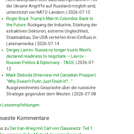
der Ukraine Angriffe auf Russland möglich sind,
unterstützt von NATO-Ländern.
|
2026-07-15
Roger Boyd: Trump's Man In Colombia: Back to
the Future
.
Rückgang der Industrie, Stärkung der
extraktiven Sektoren, extreme Ungleichheit,
Staatsabbau. Die USA vertiefen ihren Einfluss in
Lateinamerika.
|
2026-07-14
Sergey Lavrov: Russia no longer trusts West’s
declared readiness to negotiate — Lavrov -
Russian Politics & Diplomacy - TASS
.
|
2026-07-
12
Mark Sleboda (Interview mit Canadian Prepper):
"Why Doesn't Putin Just Finish It?...."
.
Ausgezeichnetes Gespräche über die russische
Strategie gegenüber dem Westen.
|
2026-07-08
le Leseempfehlungen
eueste Kommentare
us
zu
Der Iran-Krieg mit Carl von Clausewitz. Teil 1: