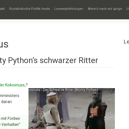
akt
Sozialistische Politik heute
Leseempfehlungen
Wenn’s nach mir ginge
U
us
L
y Python’s schwarzer Ritter
 der Kokosnuss
‚?
nministers
r daran
 mit Forbes
 Verhalten“