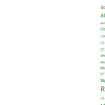
Sc
A
Auf
Co
Dip
(7)
(1
Im
Be
Kl
(1
N
R
(7)