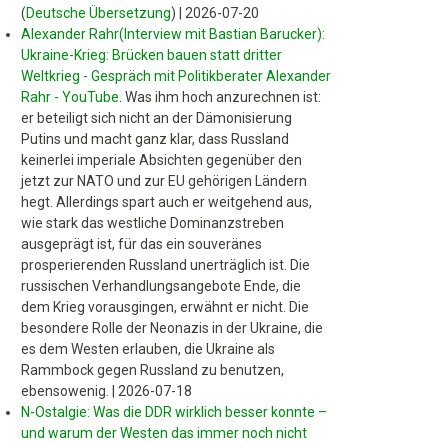
(
Deutsche Übersetzung
)
|
2026-07-20
Alexander Rahr(Interview mit Bastian Barucker):
Ukraine-Krieg: Brücken bauen statt dritter
Weltkrieg - Gespräch mit Politikberater Alexander
Rahr - YouTube
.
Was ihm hoch anzurechnen ist:
er beteiligt sich nicht an der Dämonisierung
Putins und macht ganz klar, dass Russland
keinerlei imperiale Absichten gegenüber den
jetzt zur NATO und zur EU gehörigen Ländern
hegt. Allerdings spart auch er weitgehend aus,
wie stark das westliche Dominanzstreben
ausgeprägt ist, für das ein souveränes
prosperierenden Russland unerträglich ist. Die
russischen Verhandlungsangebote Ende, die
dem Krieg vorausgingen, erwähnt er nicht. Die
besondere Rolle der Neonazis in der Ukraine, die
es dem Westen erlauben, die Ukraine als
Rammbock gegen Russland zu benutzen,
ebensowenig.
|
2026-07-18
N-Ostalgie: Was die DDR wirklich besser konnte –
und warum der Westen das immer noch nicht