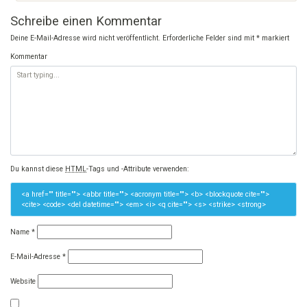
Schreibe einen Kommentar
Deine E-Mail-Adresse wird nicht veröffentlicht.
Erforderliche Felder sind mit
*
markiert
Kommentar
Du kannst diese
HTML
-Tags und -Attribute verwenden:
<a href="" title=""> <abbr title=""> <acronym title=""> <b> <blockquote cite="">
<cite> <code> <del datetime=""> <em> <i> <q cite=""> <s> <strike> <strong>
Name
*
E-Mail-Adresse
*
Website