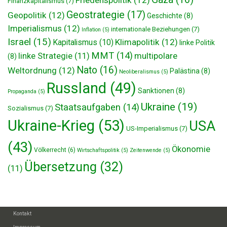
Finanzkapitalismus
(7)
Geostrategie
(17)
Geopolitik
(12)
Geschichte
(8)
Imperialismus
(12)
internationale Beziehungen
(7)
Inflation
(5)
Israel
(15)
Klimapolitik
(12)
Kapitalismus
(10)
linke Politik
MMT
(14)
multipolare
linke Strategie
(11)
(8)
Nato
(16)
Weltordnung
(12)
Palästina
(8)
Neoliberalismus
(5)
Russland
(49)
Sanktionen
(8)
Propaganda
(5)
Ukraine
(19)
Staatsaufgaben
(14)
Sozialismus
(7)
Ukraine-Krieg
(53)
USA
US-Imperialismus
(7)
(43)
Ökonomie
Völkerrecht
(6)
Wirtschaftspolitik
(5)
Zeitenwende
(5)
Übersetzung
(32)
(11)
Kontakt