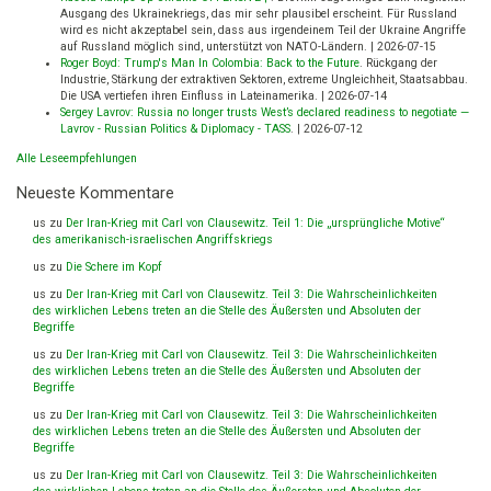
Ausgang des Ukrainekriegs, das mir sehr plausibel erscheint. Für Russland
wird es nicht akzeptabel sein, dass aus irgendeinem Teil der Ukraine Angriffe
auf Russland möglich sind, unterstützt von NATO-Ländern.
|
2026-07-15
Roger Boyd: Trump's Man In Colombia: Back to the Future
.
Rückgang der
Industrie, Stärkung der extraktiven Sektoren, extreme Ungleichheit, Staatsabbau.
Die USA vertiefen ihren Einfluss in Lateinamerika.
|
2026-07-14
Sergey Lavrov: Russia no longer trusts West’s declared readiness to negotiate —
Lavrov - Russian Politics & Diplomacy - TASS
.
|
2026-07-12
Alle Leseempfehlungen
Neueste Kommentare
us
zu
Der Iran-Krieg mit Carl von Clausewitz. Teil 1: Die „ursprüngliche Motive“
des amerikanisch-israelischen Angriffskriegs
us
zu
Die Schere im Kopf
us
zu
Der Iran-Krieg mit Carl von Clausewitz. Teil 3: Die Wahrscheinlichkeiten
des wirklichen Lebens treten an die Stelle des Äußersten und Absoluten der
Begriffe
us
zu
Der Iran-Krieg mit Carl von Clausewitz. Teil 3: Die Wahrscheinlichkeiten
des wirklichen Lebens treten an die Stelle des Äußersten und Absoluten der
Begriffe
us
zu
Der Iran-Krieg mit Carl von Clausewitz. Teil 3: Die Wahrscheinlichkeiten
des wirklichen Lebens treten an die Stelle des Äußersten und Absoluten der
Begriffe
us
zu
Der Iran-Krieg mit Carl von Clausewitz. Teil 3: Die Wahrscheinlichkeiten