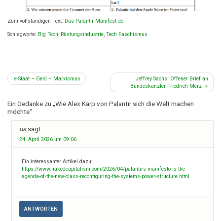
Zum vollständigen Text:
Das Palantir Manifest de
Schlagworte:
Big Tech
,
Rüstungsindustrie
,
Tech Faschismus
Beitragsnavigation
Staat – Geld – Marxismus
Jeffrey Sachs: Offener Brief an
Bundeskanzler Friedrich Merz
Ein Gedanke zu „
Wie Alex Karp von Palantir sich die Welt machen
möchte
“
us
sagt:
24. April 2026 um 09:06
Ein interessanter Artikel dazu:
https://www.nakedcapitalism.com/2026/04/palantirs-manifesto-is-the-
agenda-of-the-new-class-reconfiguring-the-systems-power-structure.html
ANTWORTEN