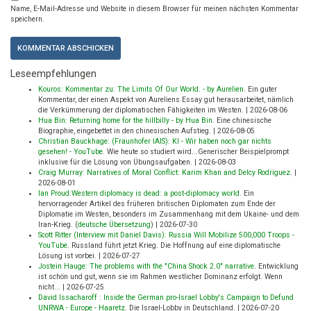
Name, E-Mail-Adresse und Website in diesem Browser für meinen nächsten Kommentar
speichern.
Leseempfehlungen
Kouros: Kommentar zu: The Limits Of Our World. - by Aurelien
.
Ein guter
Kommentar, der einen Aspekt von Aureliens Essay gut herausarbeitet, nämlich
die Verkümmerung der diplomatischen Fähigkeiten im Westen.
|
2026-08-06
Hua Bin: Returning home for the hillbilly - by Hua Bin
.
Eine chinesische
Biographie, eingebettet in den chinesischen Aufstieg.
|
2026-08-05
Christian Bauckhage: (Fraunhofer IAIS): KI - Wir haben noch gar nichts
gesehen! - YouTube
.
Wie heute so studiert wird...Generischer Beispielprompt
inklusive für die Lösung von Übungsaufgaben.
|
2026-08-03
Craig Murray: Narratives of Moral Conflict: Karim Khan and Delcy Rodriguez
.
|
2026-08-01
Ian Proud:Western diplomacy is dead: a post-diplomacy world
.
Ein
hervorragender Artikel des früheren britischen Diplomaten zum Ende der
Diplomatie im Westen, besonders im Zusammenhang mit dem Ukaine- und dem
Iran-Krieg. (
deutsche Übersetzung
)
|
2026-07-30
Scott Ritter (Interview mit Daniel Davis): Russia Will Mobilize 500,000 Troops -
YouTube
.
Russland führt jetzt Krieg. Die Hoffnung auf eine diplomatische
Lösung ist vorbei.
|
2026-07-27
Jostein Hauge: The problems with the "China Shock 2.0" narrative
.
Entwicklung
ist schön und gut, wenn sie im Rahmen westlicher Dominanz erfolgt. Wenn
nicht...
|
2026-07-25
David Issacharoff : Inside the German pro-Israel Lobby's Campaign to Defund
UNRWA - Europe - Haaretz
.
Die Israel-Lobby in Deutschland.
|
2026-07-20