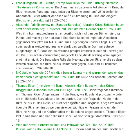
Leonid Ragozin: On Ukraine, Trump Now Buys the ‘Tide Turning’ Narrative -
The American Conservative
.
Die Annahme, es gäbe eine Art Wende im Krieg der
Ukraine gegen Russland zugunsten der Ukraine beruht auf völlig verfehlten
Annahmen. Guter Artikel, der auch auf die Stimmung in Russland eingeht.
(
Deutsche Übersetzung
)
|
2026-07-20
Alexander Rahr(Interview mit Bastian Barucker): Ukraine-Krieg: Brücken bauen
statt dritter Weltkrieg - Gespräch mit Politikberater Alexander Rahr - YouTube
.
Was ihm hoch anzurechnen ist: er beteiligt sich nicht an der Dämonisierung
Putins und macht ganz klar, dass Russland keinerlei imperiale Absichten
gegenüber den jetzt zur NATO und zur EU gehörigen Ländern hegt. Allerdings
spart auch er weitgehend aus, wie stark das westliche Dominanzstreben
ausgeprägt ist, für das ein souveränes prosperierenden Russland unerträglich
ist. Die russischen Verhandlungsangebote Ende, die dem Krieg vorausgingen,
erwähnt er nicht. Die besondere Rolle der Neonazis in der Ukraine, die es dem
Westen erlauben, die Ukraine als Rammbock gegen Russland zu benutzen,
ebensowenig.
|
2026-07-18
N-Ostalgie: Was die DDR wirklich besser konnte – und warum der Westen das
immer noch nicht geschafft hat! - YouTube
.
Die DDR: das bessere Deutschland.
|
2026-07-18
Thomas Röper (Interview mit Roger Köppel): «Kein Russe will den Krieg»:
Blogger und Autor aus Moskau zur Lage - YouTube
.
Hervorragendes Interview
mit Thomas Röper. Angefangen mit der Frage, wie Russland provoziert wurde,
die militärische Spezialoperation zu starten, über die Frage der Nazis in der
Ukraine bis zu den aktuellen Drohnenangriffen und mögliche Kriegsszenarien
über die Ukraine hinaus werden viele der wichtigsten Fragen rund um den
Ukraine-Krieg und die Konfrontation mit Russland angesprochen. Thomas Röper
lebt in Russland und kann die russische Position sehr gut darstellen.
|
2026-07-
16
Vladimir Brovkin (Interview mit Lena Petrova): NATO's Plan BACKFIRES -
Russia Ramps Up Ukraine OFFENSIVE |
.
Brovkin sagt einiges zum möglichen