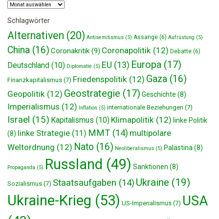
Archiv
Schlagwörter
Alternativen
(20)
Assange
(6)
Antisemitismus
(5)
Aufrüstung
(5)
China
(16)
Coronapolitik
(12)
Coronakritik
(9)
Debatte
(6)
Europa
(17)
EU
(13)
Deutschland
(10)
Diplomatie
(5)
Gaza
(16)
Friedenspolitik
(12)
Finanzkapitalismus
(7)
Geostrategie
(17)
Geopolitik
(12)
Geschichte
(8)
Imperialismus
(12)
internationale Beziehungen
(7)
Inflation
(5)
Israel
(15)
Klimapolitik
(12)
Kapitalismus
(10)
linke Politik
MMT
(14)
multipolare
linke Strategie
(11)
(8)
Nato
(16)
Weltordnung
(12)
Palästina
(8)
Neoliberalismus
(5)
Russland
(49)
Sanktionen
(8)
Propaganda
(5)
Ukraine
(19)
Staatsaufgaben
(14)
Sozialismus
(7)
Ukraine-Krieg
(53)
USA
US-Imperialismus
(7)