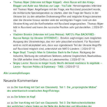
Thomas Röper (Interview mit Roger Köppel): «Kein Russe will den Krieg»:
Blogger und Autor aus Moskau zur Lage - YouTube
.
Hervorragendes Interview
mit Thomas Röper. Angefangen mit der Frage, wie Russland provoziert wurde,
die militärische Spezialoperation zu starten, über die Frage der Nazis in der
Ukraine bis zu den aktuellen Drohnenangriffen und mögliche Kriegsszenarien
über die Ukraine hinaus werden viele der wichtigsten Fragen rund um den
Ukraine-Krieg und die Konfrontation mit Russland angesprochen. Thomas Röper
lebt in Russland und kann die russische Position sehr gut darstellen.
|
2026-07-
16
Vladimir Brovkin (Interview mit Lena Petrova): NATO's Plan BACKFIRES -
Russia Ramps Up Ukraine OFFENSIVE |
.
Brovkin sagt einiges zum möglichen
Ausgang des Ukrainekriegs, das mir sehr plausibel erscheint. Für Russland
wird es nicht akzeptabel sein, dass aus irgendeinem Teil der Ukraine Angriffe
auf Russland möglich sind, unterstützt von NATO-Ländern.
|
2026-07-15
Roger Boyd: Trump's Man In Colombia: Back to the Future
.
Rückgang der
Industrie, Stärkung der extraktiven Sektoren, extreme Ungleichheit, Staatsabbau.
Die USA vertiefen ihren Einfluss in Lateinamerika.
|
2026-07-14
Sergey Lavrov: Russia no longer trusts West’s declared readiness to negotiate —
Lavrov - Russian Politics & Diplomacy - TASS
.
|
2026-07-12
Alle Leseempfehlungen
Neueste Kommentare
us
zu
Der Iran-Krieg mit Carl von Clausewitz. Teil 1: Die „ursprüngliche Motive“
des amerikanisch-israelischen Angriffskriegs
us
zu
Die Schere im Kopf
us
zu
Der Iran-Krieg mit Carl von Clausewitz. Teil 3: Die Wahrscheinlichkeiten
des wirklichen Lebens treten an die Stelle des Äußersten und Absoluten der