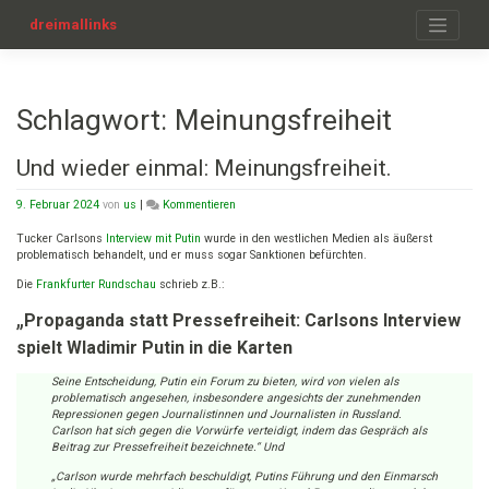
Zum
Inhalt
dreimallinks
springen
Schlagwort:
Meinungsfreiheit
Und wieder einmal: Meinungsfreiheit.
on
9. Februar 2024
von
us
|
Kommentieren
Und
wieder
Tucker Carlsons
Interview mit Putin
wurde in den westlichen Medien als äußerst
einmal:
problematisch behandelt, und er muss sogar Sanktionen befürchten.
Meinungsfreiheit.
Die
Frankfurter Rundschau
schrieb z.B.:
„
Propaganda statt Pressefreiheit: Carlsons Interview
spielt Wladimir Putin in die Karten
Seine Entscheidung, Putin ein Forum zu bieten, wird von vielen als
problematisch angesehen, insbesondere angesichts der zunehmenden
Repressionen gegen Journalistinnen und Journalisten in Russland.
Carlson hat sich gegen die Vorwürfe verteidigt, indem das Gespräch als
Beitrag zur Pressefreiheit bezeichnete.“ Und
„Carlson wurde mehrfach beschuldigt, Putins Führung und den Einmarsch