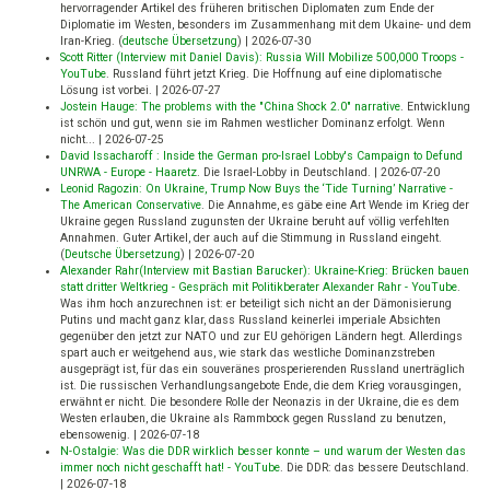
hervorragender Artikel des früheren britischen Diplomaten zum Ende der
Diplomatie im Westen, besonders im Zusammenhang mit dem Ukaine- und dem
Iran-Krieg. (
deutsche Übersetzung
)
|
2026-07-30
Scott Ritter (Interview mit Daniel Davis): Russia Will Mobilize 500,000 Troops -
YouTube
.
Russland führt jetzt Krieg. Die Hoffnung auf eine diplomatische
Lösung ist vorbei.
|
2026-07-27
Jostein Hauge: The problems with the "China Shock 2.0" narrative
.
Entwicklung
ist schön und gut, wenn sie im Rahmen westlicher Dominanz erfolgt. Wenn
nicht...
|
2026-07-25
David Issacharoff : Inside the German pro-Israel Lobby's Campaign to Defund
UNRWA - Europe - Haaretz
.
Die Israel-Lobby in Deutschland.
|
2026-07-20
Leonid Ragozin: On Ukraine, Trump Now Buys the ‘Tide Turning’ Narrative -
The American Conservative
.
Die Annahme, es gäbe eine Art Wende im Krieg der
Ukraine gegen Russland zugunsten der Ukraine beruht auf völlig verfehlten
Annahmen. Guter Artikel, der auch auf die Stimmung in Russland eingeht.
(
Deutsche Übersetzung
)
|
2026-07-20
Alexander Rahr(Interview mit Bastian Barucker): Ukraine-Krieg: Brücken bauen
statt dritter Weltkrieg - Gespräch mit Politikberater Alexander Rahr - YouTube
.
Was ihm hoch anzurechnen ist: er beteiligt sich nicht an der Dämonisierung
Putins und macht ganz klar, dass Russland keinerlei imperiale Absichten
gegenüber den jetzt zur NATO und zur EU gehörigen Ländern hegt. Allerdings
spart auch er weitgehend aus, wie stark das westliche Dominanzstreben
ausgeprägt ist, für das ein souveränes prosperierenden Russland unerträglich
ist. Die russischen Verhandlungsangebote Ende, die dem Krieg vorausgingen,
erwähnt er nicht. Die besondere Rolle der Neonazis in der Ukraine, die es dem
Westen erlauben, die Ukraine als Rammbock gegen Russland zu benutzen,
ebensowenig.
|
2026-07-18
N-Ostalgie: Was die DDR wirklich besser konnte – und warum der Westen das
immer noch nicht geschafft hat! - YouTube
.
Die DDR: das bessere Deutschland.
|
2026-07-18