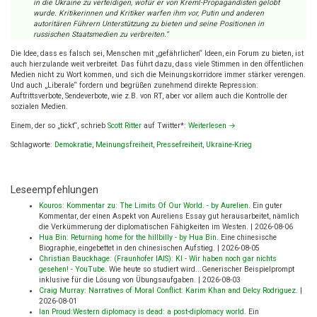
in die Ukraine zu verteidigen, wofür er von Kreml-Propagandisten gelobt
wurde. Kritikerinnen und Kritiker warfen ihm vor, Putin und anderen
autoritären Führern Unterstützung zu bieten und seine Positionen in
russischen Staatsmedien zu verbreiten.“
Die Idee, dass es falsch sei, Menschen mit „gefährlichen“ Ideen, ein Forum zu bieten, ist
auch hierzulande weit verbreitet. Das führt dazu, dass viele Stimmen in den öffentlichen
Medien nicht zu Wort kommen, und sich die Meinungskorridore immer stärker verengen.
Und auch „Liberale“ fordern und begrüßen zunehmend direkte Repression:
Auftrittsverbote, Sendeverbote, wie z.B. von RT, aber vor allem auch die Kontrolle der
sozialen Medien.
Einem, der so „tickt“, schrieb
Scott Ritter
auf Twitter*:
Weiterlesen
→
Schlagworte:
Demokratie
,
Meinungsfreiheit
,
Pressefreiheit
,
Ukraine-Krieg
Leseempfehlungen
Kouros: Kommentar zu: The Limits Of Our World. - by Aurelien
.
Ein guter
Kommentar, der einen Aspekt von Aureliens Essay gut herausarbeitet, nämlich
die Verkümmerung der diplomatischen Fähigkeiten im Westen.
|
2026-08-06
Hua Bin: Returning home for the hillbilly - by Hua Bin
.
Eine chinesische
Biographie, eingebettet in den chinesischen Aufstieg.
|
2026-08-05
Christian Bauckhage: (Fraunhofer IAIS): KI - Wir haben noch gar nichts
gesehen! - YouTube
.
Wie heute so studiert wird...Generischer Beispielprompt
inklusive für die Lösung von Übungsaufgaben.
|
2026-08-03
Craig Murray: Narratives of Moral Conflict: Karim Khan and Delcy Rodriguez
.
|
2026-08-01
Ian Proud:Western diplomacy is dead: a post-diplomacy world
.
Ein