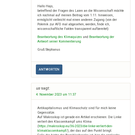
Hallo Hajo,
betreffend der Fragen des Laien an die Wissenschaft möchte
ich nochmal auf meinen Beitrag vom 1.11. hinweisen,
ermöglicht vielleicht mal einen anderen Zugang (von der
Polemik zur AFD mal abgesehen, werden, finde ich,
wissenschaftliche Fakten transparent aufbereitet):
Beantwortung des Klimaquizes
und
Beantwortung der
Antwort seiner Kommentierung
Gruß Stephanus
ANTWORTEN
us
sagt:
4. November 2023 um 11:37
Antikapitalismus und Klimaschutz sind für mich keine
Gegensätze.
Auf Makroskop ist gerade ein Artikel erschienen: Die Linke
verliert den Klassenkampf ums Klima
(
https://makroskop.eu/36-2023/die-linke-verliert-den-
klimaklassenkampf/
), der das auf den Punkt bringt.