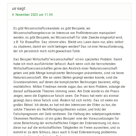
us
sagt:
4. November 2023 um 11:34
Es gibt Wissenschaftsskandale; es gibt Beispiele, wo
Wissenschaftsergebnisse im Interesse von Profitinteressen manipuliert
werden; es gibt Beispiele, wo Wissenschaft für üble Zwecke eingesetzt wird,
z.B. für Biowaffen. Das stimmt alles. Bleibt uns Laien dann nur, alles selbst
zu studieren, damit wir nicht betrogen werden? Das ist eine Herausforderung,
der ich persönlich mich nicht gewachsen fühle.
Das Beispiel Wirtschafts“wissenschaften“ ist ein spezielles Problem. Damit
habe ich mich ausführlicher befasst. Auch wenn sich die herrschenden
Wirtschaftswissenschaften gerne den Anstrich einer Naturwissenschaft
geben und jede Menge komplizierter Rechnungen präsentieren, sind sie keine
Naturwissenschaft. Wie an vielen Stellen gezeigt werden konnte, sind die
Grundannahmen, auf denen die komplizierten Rechnungen basieren, völlig
realitätsfern. Milton Friedman meinte sogar, das sei kein Problem, solange die
darauf aufbauende Theorien stimmig seien. Am Ende würde es die Praxis
zeigen, wenn die Ergebnisse falsch seien. Die Praxis hat mehr als einmal
gezeigt, dass diese falsch sind. Ändern tut sich nichts. Das ist vielen ein
großes Rätsel. Ich denke, es hat mit den Interessen der Eliten zu tun, die
solche Theorien als Rechtfertigungstheorien nutzen, und trotz der
Falschprognosen viel Geld verdienen. Die Haltung des nobelpreisgekrönten
Ökonomen Nordhaus ist ein gutes Beispiel: eine der Voraussetzungen für
seine Berechnung der wirtschaftlichen Folgen der Erderwärmung ist, dass
diese nur auf die wirtschaftlichen Tätigkeiten im Freien auswirken, und so
kommt er zu dem Schluss, dass auch 6 Grad Erderwärmung problemlos