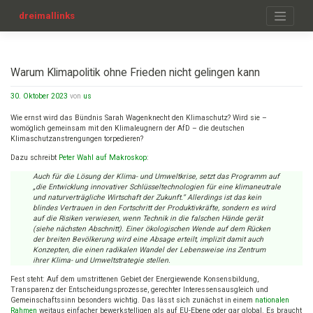
Zum
Inhalt
dreimallinks
springen
Warum Klimapolitik ohne Frieden nicht gelingen kann
30. Oktober 2023
von
us
Wie ernst wird das Bündnis Sarah Wagenknecht den Klimaschutz? Wird sie –
womöglich gemeinsam mit den Klimaleugnern der AfD – die deutschen
Klimaschutzanstrengungen torpedieren?
Dazu schreibt
Peter Wahl auf Makroskop
:
Auch für die Lösung der Klima- und Umweltkrise, setzt das Programm auf
„die Entwicklung innovativer Schlüsseltechnologien für eine klimaneutrale
und naturverträgliche Wirtschaft der Zukunft.“ Allerdings ist das kein
blindes Vertrauen in den Fortschritt der Produktivkräfte, sondern es wird
auf die Risiken verwiesen, wenn Technik in die falschen Hände gerät
(siehe nächsten Abschnitt). Einer ökologischen Wende auf dem Rücken
der breiten Bevölkerung wird eine Absage erteilt, implizit damit auch
Konzepten, die einen radikalen Wandel der Lebensweise ins Zentrum
ihrer Klima- und Umweltstrategie stellen.
Fest steht: Auf dem umstrittenen Gebiet der Energiewende Konsensbildung,
Transparenz der Entscheidungsprozesse, gerechter Interessensausgleich und
Gemeinschaftssinn besonders wichtig. Das lässt sich zunächst in einem
nationalen
Rahmen
weitaus einfacher bewerkstelligen als auf EU-Ebene oder gar global. Es braucht