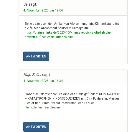
us
sagt:
4. November 2023 um 12:04
Siehe dazu auch den Artikel von Albrecht und mir: Klimaskepsis ist
die falsche Antwort auf schlechte Klimapolitik
https://dreimallinks.de/2023/10/klimaskepsis-ist-die-falsche-
antwort-auf-schlechte-klimapolitik/
ANTWORTEN
Hajo Zeller
sagt:
4. November 2023 um 16:34
Habe eine interessanre Diskussionsrunde gefunden: KLIMAWANDEL
– KATASTROPHEN – KONSEQUENZEN mit Dirk Pohlmann, Markus
Fiedler und Timm Herbst. Moderator Jens Lehrich.
Hier
oder
hier
anschauen.
ANTWORTEN