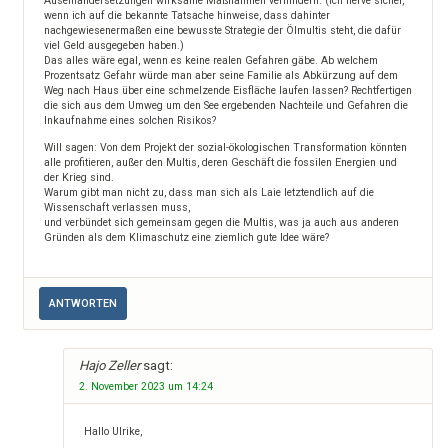
Auseinandersetzungen wirksame Maßnahmen verhindern. (Ich nerve sicher,
wenn ich auf die bekannte Tatsache hinweise, dass dahinter
nachgewiesenermaßen eine bewusste Strategie der Ölmultis steht, die dafür
viel Geld ausgegeben haben.)
Das alles wäre egal, wenn es keine realen Gefahren gäbe. Ab welchem
Prozentsatz Gefahr würde man aber seine Familie als Abkürzung auf dem
Weg nach Haus über eine schmelzende Eisfläche laufen lassen? Rechtfertigen
die sich aus dem Umweg um den See ergebenden Nachteile und Gefahren die
Inkaufnahme eines solchen Risikos?
Will sagen: Von dem Projekt der sozial-ökologischen Transformation könnten
alle profitieren, außer den Multis, deren Geschäft die fossilen Energien und
der Krieg sind.
Warum gibt man nicht zu, dass man sich als Laie letztendlich auf die
Wissenschaft verlassen muss,
und verbündet sich gemeinsam gegen die Multis, was ja auch aus anderen
Gründen als dem Klimaschutz eine ziemlich gute Idee wäre?
ANTWORTEN
Hajo Zeller
sagt:
2. November 2023 um 14:24
Hallo Ulrike,