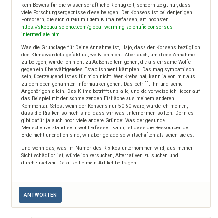
kein Beweis für die wissenschaftliche Richtigkeit, sondern zeigt nur, dass
viele Forschungsergebnisse diese belegen. Der Konsens ist bei denjenigen
Forschern, die sich direkt mit dem Klima befassen, am höchsten.
https://skepticalscience.com/global-warming-scientific-consensus-
intermediate.htm
Was die Grundlage für Deine Annahme ist, Hajo, dass der Konsens bezüglich
des Klimawandels gefakt ist, weiß ich nicht. Aber auch, um diese Annahme
zu belegen, würde ich nicht zu Außenseitern gehen, die als einsame Wölfe
gegen ein überwältigendes Establishment kämpfen. Das mag sympathisch
sein, überzeugend ist es für mich nicht. Wer Krebs hat, kann ja von mir aus
zu dem oben genannten Informatiker gehen. Das betrifft ihn und seine
Angehörigen allein. Das Klima betrifft uns alle, und da verweise ich lieber auf
das Beispiel mit der schmelzenden Eisfläche aus meinem anderen
Kommentar. Selbst wenn der Konsens nur 50-50 wäre, würde ich meinen,
dass die Risiken so hoch sind, dass wir was unternehmen sollten. Denn es
gibt dafür ja auch noch viele andere Gründe: Was der gesunde
Menschenverstand sehr wohl erfassen kann, ist dass die Ressourcen der
Erde nicht unendlich sind, wir aber gerade so wirtschaften als seien sie es.
Und wenn das, was im Namen des Risikos unternommen wird, aus meiner
Sicht schädlich ist, würde ich versuchen, Alternativen zu suchen und
durchzusetzen. Dazu sollte mein Artikel beitragen.
ANTWORTEN