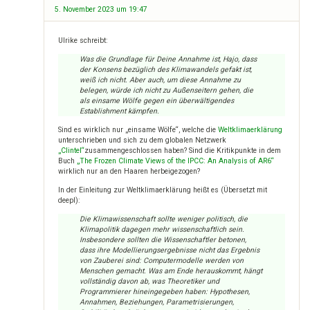
5. November 2023 um 19:47
Ulrike schreibt:
Was die Grundlage für Deine Annahme ist, Hajo, dass
der Konsens bezüglich des Klimawandels gefakt ist,
weiß ich nicht. Aber auch, um diese Annahme zu
belegen, würde ich nicht zu Außenseitern gehen, die
als einsame Wölfe gegen ein überwältigendes
Establishment kämpfen.
Sind es wirklich nur „einsame Wölfe“, welche die
Weltklimaerklärung
unterschrieben und sich zu dem globalen Netzwerk
„Clintel“
zusammengeschlossen haben? Sind die Kritikpunkte in dem
Buch
„The Frozen Climate Views of the IPCC: An Analysis of AR6“
wirklich nur an den Haaren herbeigezogen?
In der Einleitung zur Weltklimaerklärung heißt es (Übersetzt mit
deepl):
Die Klimawissenschaft sollte weniger politisch, die
Klimapolitik dagegen mehr wissenschaftlich sein.
Insbesondere sollten die Wissenschaftler betonen,
dass ihre Modellierungsergebnisse nicht das Ergebnis
von Zauberei sind: Computermodelle werden von
Menschen gemacht. Was am Ende herauskommt, hängt
vollständig davon ab, was Theoretiker und
Programmierer hineingegeben haben: Hypothesen,
Annahmen, Beziehungen, Parametrisierungen,