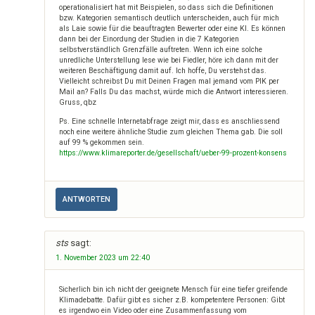
operationalisiert hat mit Beispielen, so dass sich die Definitionen
bzw. Kategorien semantisch deutlich unterscheiden, auch für mich
als Laie sowie für die beauftragten Bewerter oder eine KI. Es können
dann bei der Einordung der Studien in die 7 Kategorien
selbstverständlich Grenzfälle auftreten. Wenn ich eine solche
unredliche Unterstellung lese wie bei Fiedler, höre ich dann mit der
weiteren Beschäftigung damit auf. Ich hoffe, Du verstehst das.
Vielleicht schreibst Du mit Deinen Fragen mal jemand vom PIK per
Mail an? Falls Du das machst, würde mich die Antwort interessieren.
Gruss, qbz
Ps. Eine schnelle Internetabfrage zeigt mir, dass es anschliessend
noch eine weitere ähnliche Studie zum gleichen Thema gab. Die soll
auf 99 % gekommen sein.
https://www.klimareporter.de/gesellschaft/ueber-99-prozent-konsens
ANTWORTEN
sts
sagt:
1. November 2023 um 22:40
Sicherlich bin ich nicht der geeignete Mensch für eine tiefer greifende
Klimadebatte. Dafür gibt es sicher z.B. kompetentere Personen: Gibt
es irgendwo ein Video oder eine Zusammenfassung vom