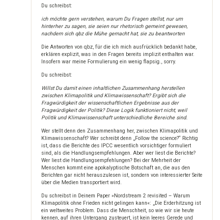
Du schreibst:
ich möchte gern verstehen, warum Du Fragen stellst, nur um
hinterher zu sagen, sie seien nur rhetorisch gemeint gewesen,
nachdem sich qbz die Mühe gemacht hat, sie zu beantworten
Die Antworten von qbz, für die ich mich ausfrücklich bedankt habe,
erklären explizit, was in den Fragen bereits implizit enthalten war.
Insofern war meine Formulierung ein wenig flapsig., sorry.
Du schreibst:
Willst Du damit einen inhaltlichen Zusammenhang herstellen
zwischen Klimapolitik und Klimawissenschaft? Ergibt sich die
Fragwürdigkeit der wissenschaftlichen Ergebnisse aus der
Fragwürdigkeit der Politik? Diese Logik funktioniert nicht, weil
Politik und Klimawissenschaft unterschiedliche Bereiche sind.
Wer stellt denn den Zusammenhang her, zwischen Klimapolitik und
Klimawissenschaft? Wer schreibt denn „Follow the science?“ Richtig
ist, dass die Berichte des IPCC wesentlich vorsichtiger formuliert
sind, als die Handlungsempfehlungen. Aber wer liest die Berichte?
Wer liest die Handlungsempfehlungen? Bei der Mehrheit der
Menschen kommt eine apokalyptische Botschaft an, die aus den
Berichten gar nicht herauszulesen ist, sondern von interessierter Seite
über die Medien transportiert wird.
Du schreibst in Deinem Paper »Nordstream 2 revisited – Warum
Klimapolitik ohne Frieden nicht gelingen kann«: „Die Erderhitzung ist
ein weltweites Problem. Dass die Menschheit, so wie wir sie heute
kennen, auf ihren Untergang zusteuert, ist kein leeres Gerede und