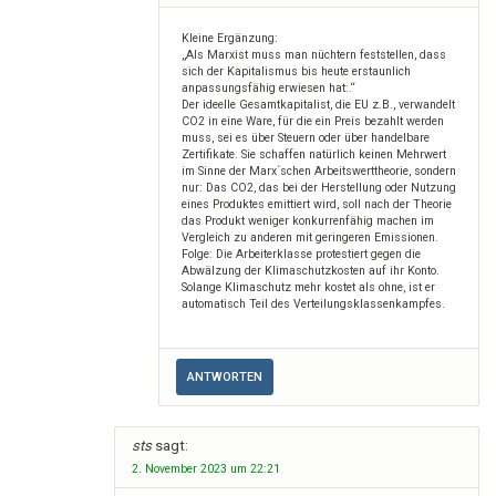
Kleine Ergänzung:
„Als Marxist muss man nüchtern feststellen, dass
sich der Kapitalismus bis heute erstaunlich
anpassungsfähig erwiesen hat:.“
Der ideelle Gesamtkapitalist, die EU z.B., verwandelt
CO2 in eine Ware, für die ein Preis bezahlt werden
muss, sei es über Steuern oder über handelbare
Zertifikate. Sie schaffen natürlich keinen Mehrwert
im Sinne der Marx´schen Arbeitswerttheorie, sondern
nur: Das CO2, das bei der Herstellung oder Nutzung
eines Produktes emittiert wird, soll nach der Theorie
das Produkt weniger konkurrenfähig machen im
Vergleich zu anderen mit geringeren Emissionen.
Folge: Die Arbeiterklasse protestiert gegen die
Abwälzung der Klimaschutzkosten auf ihr Konto.
Solange Klimaschutz mehr kostet als ohne, ist er
automatisch Teil des Verteilungsklassenkampfes.
ANTWORTEN
sts
sagt:
2. November 2023 um 22:21