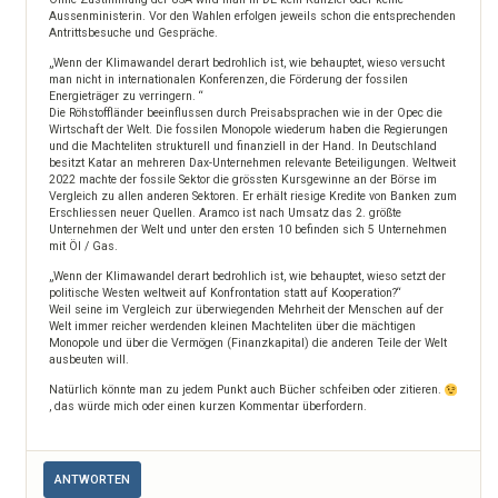
Aussenministerin. Vor den Wahlen erfolgen jeweils schon die entsprechenden
Antrittsbesuche und Gespräche.
„Wenn der Klimawandel derart bedrohlich ist, wie behauptet, wieso versucht
man nicht in internationalen Konferenzen, die Förderung der fossilen
Energieträger zu verringern. “
Die Röhstoffländer beeinflussen durch Preisabsprachen wie in der Opec die
Wirtschaft der Welt. Die fossilen Monopole wiederum haben die Regierungen
und die Machteliten strukturell und finanziell in der Hand. In Deutschland
besitzt Katar an mehreren Dax-Unternehmen relevante Beteiligungen. Weltweit
2022 machte der fossile Sektor die grössten Kursgewinne an der Börse im
Vergleich zu allen anderen Sektoren. Er erhält riesige Kredite von Banken zum
Erschliessen neuer Quellen. Aramco ist nach Umsatz das 2. größte
Unternehmen der Welt und unter den ersten 10 befinden sich 5 Unternehmen
mit Öl / Gas.
„Wenn der Klimawandel derart bedrohlich ist, wie behauptet, wieso setzt der
politische Westen weltweit auf Konfrontation statt auf Kooperation?“
Weil seine im Vergleich zur überwiegenden Mehrheit der Menschen auf der
Welt immer reicher werdenden kleinen Machteliten über die mächtigen
Monopole und über die Vermögen (Finanzkapital) die anderen Teile der Welt
ausbeuten will.
Natürlich könnte man zu jedem Punkt auch Bücher schfeiben oder zitieren.
, das würde mich oder einen kurzen Kommentar überfordern.
ANTWORTEN