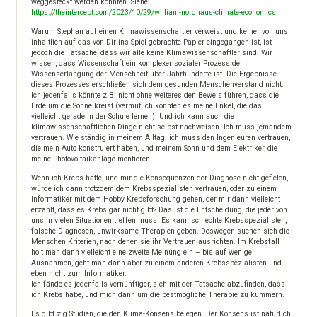
weggesteckt werden könnten. Siehe:
https://theintercept.com/2023/10/29/william-nordhaus-climate-economics
Warum Stephan auf einen Klimawissenschaftler verweist und keiner von uns
inhaltlich auf das von Dir ins Spiel gebrachte Papier eingegangen ist, ist
jedoch die Tatsache, dass wir alle keine Klimawissenschaftler sind. Wir
wissen, dass Wissenschaft ein komplexer sozialer Prozess der
Wissenserlangung der Menschheit über Jahrhunderte ist. Die Ergebnisse
dieses Prozesses erschließen sich dem gesunden Menschenverstand nicht.
Ich jedenfalls könnte z.B. nicht ohne weiteres den Beweis führen, dass die
Erde um die Sonne kreist (vermutlich könnten es meine Enkel, die das
vielleicht gerade in der Schule lernen). Und ich kann auch die
klimawissenschaftlichen Dinge nicht selbst nachweisen. Ich muss jemandem
vertrauen. Wie ständig in meinem Alltag: ich muss den Ingenieuren vertrauen,
die mein Auto konstruiert haben, und meinem Sohn und dem Elektriker, die
meine Photovoltaikanlage montieren.
Wenn ich Krebs hätte, und mir die Konsequenzen der Diagnose nicht gefielen,
würde ich dann trotzdem dem Krebsspezialisten vertrauen, oder zu einem
Informatiker mit dem Hobby Krebsforschung gehen, der mir dann vielleicht
erzählt, dass es Krebs gar nicht gibt? Das ist die Entscheidung, die jeder von
uns in vielen Situationen treffen muss. Es kann schlechte Krebsspezialisten,
falsche Diagnosen, unwirksame Therapien geben. Deswegen suchen sich die
Menschen Kriterien, nach denen sie ihr Vertrauen ausrichten. Im Krebsfall
holt man dann vielleicht eine zweite Meinung ein – bis auf wenige
Ausnahmen, geht man dann aber zu einem anderen Krebsspezialisten und
eben nicht zum Informatiker.
Ich fände es jedenfalls vernünftiger, sich mit der Tatsache abzufinden, dass
ich Krebs habe, und mich dann um die bestmögliche Therapie zu kümmern.
Es gibt zig Studien, die den Klima-Konsens belegen. Der Konsens ist natürlich