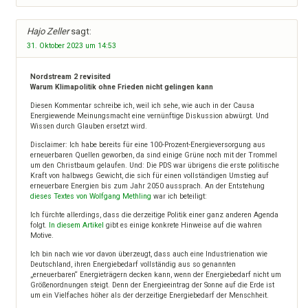
Hajo Zeller
sagt:
31. Oktober 2023 um 14:53
Nordstream 2 revisited
Warum Klimapolitik ohne Frieden nicht gelingen kann
Diesen Kommentar schreibe ich, weil ich sehe, wie auch in der Causa
Energiewende Meinungsmacht eine vernünftige Diskussion abwürgt. Und
Wissen durch Glauben ersetzt wird.
Disclaimer: Ich habe bereits für eine 100-Prozent-Energieversorgung aus
erneuerbaren Quellen geworben, da sind einige Grüne noch mit der Trommel
um den Christbaum gelaufen. Und: Die PDS war übrigens die erste politische
Kraft von halbwegs Gewicht, die sich für einen vollständigen Umstieg auf
erneuerbare Energien bis zum Jahr 2050 aussprach. An der Entstehung
dieses Textes von Wolfgang Methling
war ich beteiligt:
Ich fürchte allerdings, dass die derzeitige Politik einer ganz anderen Agenda
folgt.
In diesem Artikel
gibt es einige konkrete Hinweise auf die wahren
Motive.
Ich bin nach wie vor davon überzeugt, dass auch eine Industrienation wie
Deutschland, ihren Energiebedarf vollständig aus so genannten
„erneuerbaren“ Energieträgern decken kann, wenn der Energiebedarf nicht um
Größenordnungen steigt. Denn der Energieeintrag der Sonne auf die Erde ist
um ein Vielfaches höher als der derzeitige Energiebedarf der Menschheit.