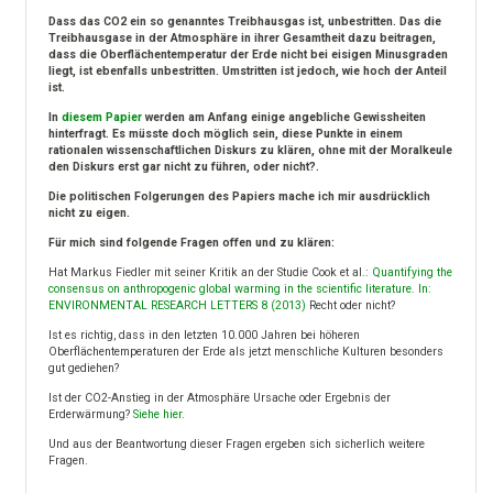
Dass das CO2 ein so genanntes Treibhausgas ist, unbestritten. Das die
Treibhausgase in der Atmosphäre in ihrer Gesamtheit dazu beitragen,
dass die Oberflächentemperatur der Erde nicht bei eisigen Minusgraden
liegt, ist ebenfalls unbestritten. Umstritten ist jedoch, wie hoch der Anteil
ist.
In
diesem Papier
werden am Anfang einige angebliche Gewissheiten
hinterfragt. Es müsste doch möglich sein, diese Punkte in einem
rationalen wissenschaftlichen Diskurs zu klären, ohne mit der Moralkeule
den Diskurs erst gar nicht zu führen, oder nicht?.
Die politischen Folgerungen des Papiers mache ich mir ausdrücklich
nicht zu eigen.
Für mich sind folgende Fragen offen und zu klären:
Hat Markus Fiedler mit seiner Kritik an der Studie Cook et al.:
Quantifying the
consensus on anthropogenic global warming in the scientific literature. In:
ENVIRONMENTAL RESEARCH LETTERS 8 (2013)
Recht oder nicht?
Ist es richtig, dass in den letzten 10.000 Jahren bei höheren
Oberflächentemperaturen der Erde als jetzt menschliche Kulturen besonders
gut gediehen?
Ist der CO2-Anstieg in der Atmosphäre Ursache oder Ergebnis der
Erderwärmung?
Siehe hier.
Und aus der Beantwortung dieser Fragen ergeben sich sicherlich weitere
Fragen.