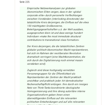
Seite 225:
Empirische Netzwerkanalysen zur globalen
ökonomischen Eliten zeigen, dass in der »global
corporate elite« durch personelle Verflechtungen
zwischen Vorständen (interlocking directorate) der
tatsächliche Kreis derjenigen, die Einfluss auf die etwa
150 mächtigsten Großkonzerne,
Beteiligungsgesellschaften u.ä. der Welt ausüben,
ausgesprochen klein ist und dass wenige hundert
Individuen »make the most immediate structural
contributions to transnational class formation«
Der Kreis derjenigen, die die tatsächlichen Zentren
globaler politisch-ökonomischer Macht repräsentieren,
hat sich im Rahmen der neoliberalen Revolution
dramatisch verringert (eine Machtkonzentration, die
sich durch die Digitalisierung noch einmal massiv
verstärken wird).
Zugleich sind diese hochgradig vernetzten
Personengruppen für die Öffentlichkeit als
Repräsentanten der Zentren der Macht praktisch
unsichtbar und praktisch jeder Art demokratischer
Rechenschaftspflicht entzogen. Ihre durch ein riesiges
Netz von Think-Tanks koordinierte ideologische
Homogenisierung und ihre streng autoritäre interne
Organisationsform geben ihnen einen
überwältigenden Einfluss auf die relevanten
politischen Entscheidungen und auf alle relevanten