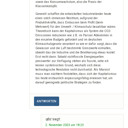
sowie das Konsumwachstum, also die Praxis der
Klassenkämpfe.
Generell schaffen die entwickelten Industrieländer heute
einen solch immensen Reichtum, aufgrund der
Produktivkräfte, dass Einbussen beim Profit (beim
Mehrwert) für den Umwelt- / Klimaschutz bezahlbar wären.
Theoretisch kann der Kapitalismus als System die CO2-
Emissionen reduzieren wie z.B. im Pariser Abkommen in
den einzelne Budgets gefordert und im deutschen
Klimaschutzgesetz verankert so wie er dafür sorgt, dass die
Gewässer und die Luft bestimmte Grenzwerte einhalten,
obwohl das die Industrie und die Bevölkerung etwas kostet.
Erst recht dann: Sobald nichtfossile Energiequellen
preiswerter zur Verfügung stehen als fossile, sehe ich
keinen systemischen Grund, weshalb sich diese
technologische Revolution nicht durchsetzt. Als Marxist
muss man nüchtern feststellen, dass sich der Kapitalismus
bis heute erstaunlich anpassungsfähig erwiesen hat, um
darauf geeingnete politische Strategien zu finden.
ANTWORTEN
qbz
sagt:
2. November 2023 um 18:23