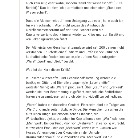
auch kein religiöser Wahn, sondern Stand der Wissenschaft (IPCC-
Bericht).“ Das ist ziemlich alarmistisch und eben nicht „Stand der
Wissenschaft“.
Dass die Menschheit auf ihren Untergang zusteuert, halte auch ich
für wahrscheinlich. Aber nicht wegen des Anstiegs der
Oberflächentemperatur auf der Erde. Sondern weil die
Kapitalverwertungslogik immer wieder zu Krieg und zur Zerstörung
von Lebensgrundlagen führt.
Der Altmeister der Gesellschaftsanalyse wird seit 200 Jahren nicht
verstanden. Er lieferte eine fundierte und umfassende Kritik der
kapitalistische Produktionsweise, die auf den Basiskategorien
„Ware“, „Wert“ und „Geld“ beruht.
Was ist der Kern dieser Kritik?
In unserer Wirtschafts- und Gesellschaftsordnung werden die
benötigten Güter und Dienstleistungen (die „Lebensmittel“ im
weitesten Sinne) als „Waren“ produziert. Über „Kauf“ und „Verkauf“
werden sie ihrer Bestimmung zugeführt, menschliche Bedürfnisse
(seien sie gesamtgesellschaftlich oder individuell) zu befriedigen.
„Waren“ haben ein doppeltes Gesicht. Einerseits sind sie Träger von
„Wert“ und anderseits nützliche Dinge. Die Menschen brauchen die
nützlichen Dinge. Die ökonomischen Einheiten, die
Wirtschaftssubjekte, brauchen im Kapitalismus den „Wert“ oder den
„Mehrwert“. Bei der Produktion von „Mehrwert“ ist es völlig wurscht,
mit welchen Produkten der „Mehrwert“ erzielt wird. Jacken wie
Hosen, Vorlesungen über Ökonomie an der Uni oder
Braunkohleabbau, für die Produktion von „Mehrwert“ ist die