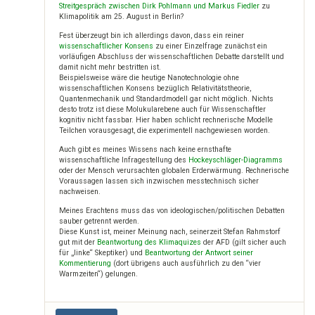
Streitgespräch zwischen Dirk Pohlmann und Markus Fiedler
zu
Klimapolitik am 25. August in Berlin?
Fest überzeugt bin ich allerdings davon, dass ein reiner
wissenschaftlicher Konsens
zu einer Einzelfrage zunächst ein
vorläufigen Abschluss der wissenschaftlichen Debatte darstellt und
damit nicht mehr bestritten ist.
Beispielsweise wäre die heutige Nanotechnologie ohne
wissenschaftlichen Konsens bezüglich Relativitätstheorie,
Quantenmechanik und Standardmodell gar nicht möglich. Nichts
desto trotz ist diese Molukularebene auch für Wissenschaftler
kognitiv nicht fassbar. Hier haben schlicht rechnerische Modelle
Teilchen vorausgesagt, die experimentell nachgewiesen worden.
Auch gibt es meines Wissens nach keine ernsthafte
wissenschaftliche Infragestellung des
Hockeyschläger-Diagramms
oder der Mensch verursachten globalen Erderwärmung. Rechnerische
Voraussagen lassen sich inzwischen messtechnisch sicher
nachweisen.
Meines Erachtens muss das von ideologischen/politischen Debatten
sauber getrennt werden.
Diese Kunst ist, meiner Meinung nach, seinerzeit Stefan Rahmstorf
gut mit der
Beantwortung des Klimaquizes
der AFD (gilt sicher auch
für „linke“ Skeptiker) und
Beantwortung der Antwort seiner
Kommentierung
(dort übrigens auch ausführlich zu den “vier
Warmzeiten“) gelungen.