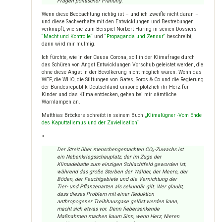
Fragen politischer Planung.
Wenn diese Beobachtung richtig ist – und ich zweifle nicht daran –
und diese Sachverhalte mit den Entwicklungen und Bestrebungen
verknüpft, wie sie zum Beispiel Norbert Häring in seinen Dossiers
“Macht und Kontrolle“
und
“Propaganda und Zensur“
beschreibt,
dann wird mir mulmig.
Ich fürchte, wie in der Causa Corona, soll in der Klimafrage durch
das Schüren von Angst Entwicklungen Vorschub geleistet werden, die
ohne diese Angst in der Bevölkerung nicht möglich wären. Wenn das
WEF, die WHO, die Stiftungen von Gates, Soros & Co und die Regierung
der Bundesrepublik Deutschland unisono plötzlich ihr Herz für
Kinder und das Klima entdecken, gehen bei mir sämtliche
Warnlampen an.
Matthias Bröckers schreibt in seinem Buch
„Klimalügner -Vom Ende
des Kaputtalismus und der Zuvielisation“
<
Der Streit über menschengemachten CO₂-Zuwachs ist
ein Nebenkriegsschauplatz, der im Zuge der
Klimadebatte zum einzigen Schlachtfeld geworden ist,
während das große Sterben der Wälder, der Meere, der
Böden, der Feuchtgebiete und die Vernichtung der
Tier- und Pflanzenarten als sekundär gilt. Wer glaubt,
dass dieses Problem mit einer Reduktion
anthropogener Treibhausgase gelöst werden kann,
macht sich etwas vor. Denn fiebersenkende
Maßnahmen machen kaum Sinn, wenn Herz, Nieren