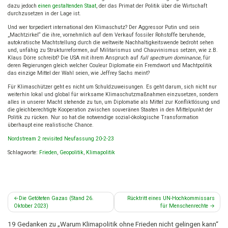
dazu jedoch
einen gestaltenden Staat
, der das Primat der Politik über die Wirtschaft
durchzusetzen in der Lage ist.
Und wer torpediert international den Klimaschutz? Der Aggressor Putin und sein
„Machtzirkel“ die ihre, vornehmlich auf dem Verkauf fossiler Rohstoffe beruhende,
autokratische Machtstellung durch die weltweite Nachhaltigkeitswende bedroht sehen
und, unfähig zu Strukturreformen, auf Militarismus und Chauvinismus setzen, wie z.B.
Klaus Dörre schreibt? Die USA mit ihrem Anspruch auf
full spectrum dominance,
für
deren
Regierungen gleich welcher Couleur Diplomatie ein Fremdwort und Machtpolitik
das einzige Mittel der Wahl seien, wie Jeffrey Sachs meint?
Für Klimaschützer geht es nicht um Schuldzuweisungen. Es geht darum, sich nicht nur
weiterhin lokal und global für wirksame Klimaschutzmaßnahmen einzusetzen, sondern
alles in unserer Macht stehende zu tun, um Diplomatie als Mittel zur Konfliktlösung und
die gleichberechtigte Kooperation zwischen souveränen Staaten in den Mittelpunkt der
Politik zu rücken. Nur so hat die notwendige sozial-ökologische Transformation
überhaupt eine realistische Chance.
Nordstream 2 revisited Neufassung 20-2-23
Schlagworte:
Frieden
,
Geopolitik
,
Klimapolitik
Beitragsnavigation
Die Getöteten Gazas (Stand 26.
Rücktritt eines UN-Hochkommissars
Oktober 2023)
für Menschenrechte
19 Gedanken zu „
Warum Klimapolitik ohne Frieden nicht gelingen kann
“