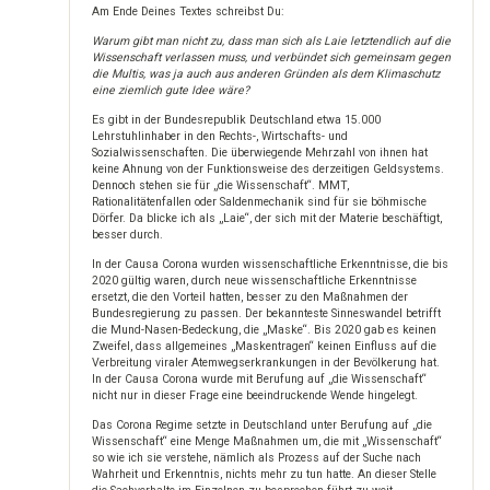
Am Ende Deines Textes schreibst Du:
Warum gibt man nicht zu, dass man sich als Laie letztendlich auf die
Wissenschaft verlassen muss, und verbündet sich gemeinsam gegen
die Multis, was ja auch aus anderen Gründen als dem Klimaschutz
eine ziemlich gute Idee wäre?
Es gibt in der Bundesrepublik Deutschland etwa 15.000
Lehrstuhlinhaber in den Rechts-, Wirtschafts- und
Sozialwissenschaften. Die überwiegende Mehrzahl von ihnen hat
keine Ahnung von der Funktionsweise des derzeitigen Geldsystems.
Dennoch stehen sie für „die Wissenschaft“. MMT,
Rationalitätenfallen oder Saldenmechanik sind für sie böhmische
Dörfer. Da blicke ich als „Laie“, der sich mit der Materie beschäftigt,
besser durch.
In der Causa Corona wurden wissenschaftliche Erkenntnisse, die bis
2020 gültig waren, durch neue wissenschaftliche Erkenntnisse
ersetzt, die den Vorteil hatten, besser zu den Maßnahmen der
Bundesregierung zu passen. Der bekannteste Sinneswandel betrifft
die Mund-Nasen-Bedeckung, die „Maske“. Bis 2020 gab es keinen
Zweifel, dass allgemeines „Maskentragen“ keinen Einfluss auf die
Verbreitung viraler Atemwegserkrankungen in der Bevölkerung hat.
In der Causa Corona wurde mit Berufung auf „die Wissenschaft“
nicht nur in dieser Frage eine beeindruckende Wende hingelegt.
Das Corona Regime setzte in Deutschland unter Berufung auf „die
Wissenschaft“ eine Menge Maßnahmen um, die mit „Wissenschaft“
so wie ich sie verstehe, nämlich als Prozess auf der Suche nach
Wahrheit und Erkenntnis, nichts mehr zu tun hatte. An dieser Stelle