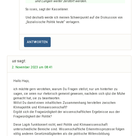
und Lungen weiter zerstört werden.
So isses, sagt der Kasseläner.
Und deshalb werde ich meinen Schwerpunkt auf die Diskussion von
„Sozialisische Politik heute“ verlagern.
ANTWORTEN
us
sagt:
2. November 2023 um 08:41
Hallo Hajo,
ich möchte gern verstehen, warum Du Fragen stellst, nur um hinterher zu
sagen, sie seien nur rhetorisch gemeint gewesen, nachdem sich qbz die Mühe
gemacht hat, sie zu beantworten.
Willst Du damit einen inhaltlichen Zusammenhang herstellen zwischen
Klimapolitik und Klimawissenschaft?
Ergibt sich die Fragwürdigkeit der wissenschaftlichen Ergebnisse aus der
Fragwürdigkeit der Politik?
Diese Logik funktioniert nicht, weil Politik und Klimawissenschaft
unterschiedliche Bereiche sind. Wissenschaftliche Erkenntnisprozesse folgen
völlig anderen Gesetzmäßigkeiten als die politische Willensbildung.