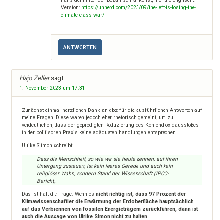
Falls der hinter der Bezahlschranke ist, hier die englische
Version:
https://unherd.com/2023/09/the-left-is-losing-the-
climate-class-war/
ANTWORTEN
Hajo Zeller
sagt:
1. November 2023 um 17:31
Zunächst einmal herzlichen Dank an qbz für die ausführlichen Antworten auf
meine Fragen. Diese waren jedoch eher rhetorisch gemeint, um zu
verdeutlichen, dass der gepredigten Reduzierung des Kohlendioxidausstoßes
in der politischen Praxis keine adäquaten handlungen entsprechen.
Ulrike Siimon schreibt:
Dass die Menschheit, so wie wir sie heute kennen, auf ihren
Untergang zusteuert, ist kein leeres Gerede und auch kein
religiöser Wahn, sondern Stand der Wissenschaft (IPCC-
Bericht).
Das ist halt die Frage: Wenn es
nicht richtig ist, dass 97 Prozent der
Klimawissenschaftler die Erwärmung der Erdoberfläche hauptsächlich
auf das Verbrennen von fossilen Energieträgern zurückführen, dann ist
auch die Aussage von Ulrike Simon nicht zu halten.