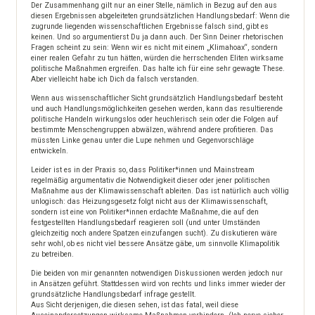
Der Zusammenhang gilt nur an einer Stelle, nämlich in Bezug auf den aus
diesen Ergebnissen abgeleiteten grundsätzlichen Handlungsbedarf: Wenn die
zugrunde liegenden wissenschaftlichen Ergebnisse falsch sind, gibt es
keinen. Und so argumentierst Du ja dann auch. Der Sinn Deiner rhetorischen
Fragen scheint zu sein: Wenn wir es nicht mit einem „Klimahoax“, sondern
einer realen Gefahr zu tun hätten, würden die herrschenden Eliten wirksame
politische Maßnahmen ergreifen. Das halte ich für eine sehr gewagte These.
Aber vielleicht habe ich Dich da falsch verstanden.
Wenn aus wissenschaftlicher Sicht grundsätzlich Handlungsbedarf besteht
und auch Handlungsmöglichkeiten gesehen werden, kann das resultierende
politische Handeln wirkungslos oder heuchlerisch sein oder die Folgen auf
bestimmte Menschengruppen abwälzen, während andere profitieren. Das
müssten Linke genau unter die Lupe nehmen und Gegenvorschläge
entwickeln.
Leider ist es in der Praxis so, dass Politiker*innen und Mainstream
regelmäßig argumentativ die Notwendigkeit dieser oder jener politischen
Maßnahme aus der Klimawissenschaft ableiten. Das ist natürlich auch völlig
unlogisch: das Heizungsgesetz folgt nicht aus der Klimawissenschaft,
sondern ist eine von Politiker*innen erdachte Maßnahme, die auf den
festgestellten Handlungsbedarf reagieren soll (und unter Umständen
gleichzeitig noch andere Spatzen einzufangen sucht). Zu diskutieren wäre
sehr wohl, ob es nicht viel bessere Ansätze gäbe, um sinnvolle Klimapolitik
zu betreiben.
Die beiden von mir genannten notwendigen Diskussionen werden jedoch nur
in Ansätzen geführt. Stattdessen wird von rechts und links immer wieder der
grundsätzliche Handlungsbedarf infrage gestellt.
Aus Sicht derjenigen, die diesen sehen, ist das fatal, weil diese