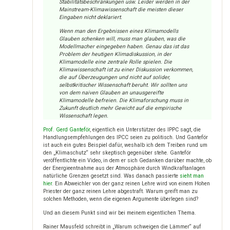
Stabilitätsbeschränkungen usw. Leider werden in der
Mainstream-Klimawissenschaft die meisten dieser
Eingaben nicht deklariert.
Wenn man den Ergebnissen eines Klimamodells
Glauben schenken will, muss man glauben, was die
Modellmacher eingegeben haben. Genau das ist das
Problem der heutigen Klimadiskussion, in der
Klimamodelle eine zentrale Rolle spielen. Die
Klimawissenschaft ist zu einer Diskussion verkommen,
die auf Überzeugungen und nicht auf solider,
selbstkritischer Wissenschaft beruht. Wir sollten uns
von dem naiven Glauben an unausgereifte
Klimamodelle befreien. Die Klimaforschung muss in
Zukunft deutlich mehr Gewicht auf die empirische
Wissenschaft legen.
Prof. Gerd Ganteför
, eigentlich ein Unterstützer des IPPC sagt, die
Handlungsempfehlungen des IPCC seien zu politisch. Und Ganteför
ist auch ein gutes Beispiel dafür, weshalb ich dem Treiben rund um
den „Klimaschutz“ sehr skeptisch gegenüber stehe. Ganteför
veröffentlichte ein Video, in dem er sich Gedanken darüber machte, ob
der Energieentnahme aus der Atmosphäre durch Windkraftanlagen
natürliche Grenzen gesetzt sind. Was danach passierte
sieht man
hier
. Ein Abweichler von der ganz reinen Lehre wird von einem Hohen
Priester der ganz reinen Lehre abgestraft. Warum greift man zu
solchen Methoden, wenn die eigenen Argumente überlegen sind?
Und an diesem Punkt sind wir bei meinem eigentlichen Thema.
Rainer Mausfeld schreibt in „Warum schweigen die Lämmer“ auf