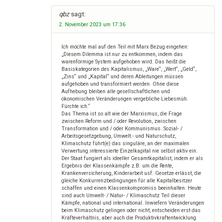
qbz
sagt:
2. November 2023 um 17:36
Ich möchte mal auf den Teil mit Marx Bezug eingehen:
„Diesem Dilemma ist nur zu entkommen, indem das
warenförmige System aufgehoben wird. Das heißt die
Basiskategorien des Kapitalismus, „Ware“, „Wert“, „Geld“,
„Zins“ und „Kapital“ und deren Ableitungen müssen
aufgehoben und transformiert werden. Ohne diese
Aufhebung bleiben alle gesellschaftlichen und
ökonomischen Veränderungen vergebliche Liebesmüh.
Fürchte ich.“
Das Thema ist so alt wie der Marxismus, die Frage
zwischen Reform und / oder Revolution, zwischen
Transformation und / oder Kommunismus. Sozial- /
Arbeitsgesetzgebung, Umwelt.- und Naturschutz,
Klimaschutz führt(e) das singuläre, an der maximalen
Verwertung interessierte Einzelkapital nie selbst aktiv ein.
Der Staat fungiert als ideeller Gesamtkapitalist, indem er als
Ergebnis der Klassenkämpfe z.B. um die Rente,
Krankenversicherung, Kinderarbeit usf. Gesetze erlässt, die
gleiche Konkurrenzbedingungen für alle Kapitalbesitzer
schaffen und einen Klassenkompromiss beeinhalten. Heute
sind auch Umwelt- / Natur- / Klimaschutz Teil dieser
Kämpfe, national und international. Inwiefern Veränderungen
beim Klimaschutz gelingen oder nicht, entscheiden erst das
Kräfteverhältnis, aber auch die Produktivkraftentwicklung