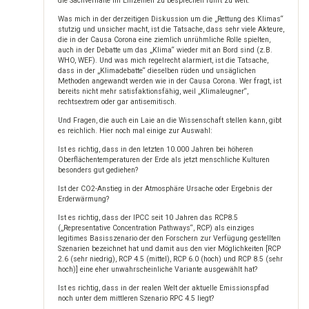
die Sachverhalte im Einzelnen zu besprechen führt zu weit.
Was mich in der derzeitigen Diskussion um die „Rettung des Klimas“
stutzig und unsicher macht, ist die Tatsache, dass sehr viele Akteure,
die in der Causa Corona eine ziemlich unrühmliche Rolle spielten,
auch in der Debatte um das „Klima“ wieder mit an Bord sind (z.B.
WHO, WEF). Und was mich regelrecht alarmiert, ist die Tatsache,
dass in der „Klimadebatte“ dieselben rüden und unsäglichen
Methoden angewandt werden wie in der Causa Corona. Wer fragt, ist
bereits nicht mehr satisfaktionsfähig, weil „Klimaleugner“,
rechtsextrem oder gar antisemitisch.
Und Fragen, die auch ein Laie an die Wissenschaft stellen kann, gibt
es reichlich. Hier noch mal einige zur Auswahl:
Ist es richtig, dass in den letzten 10.000 Jahren bei höheren
Oberflächentemperaturen der Erde als jetzt menschliche Kulturen
besonders gut gediehen?
Ist der CO2-Anstieg in der Atmosphäre Ursache oder Ergebnis der
Erderwärmung?
Ist es richtig, dass der IPCC seit 10 Jahren das RCP8.5
(„Representative Concentration Pathways“, RCP) als einziges
legitimes Basisszenario der den Forschern zur Verfügung gestellten
Szenarien bezeichnet hat und damit aus den vier Möglichkeiten [RCP
2.6 (sehr niedrig), RCP 4.5 (mittel), RCP 6.0 (hoch) und RCP 8.5 (sehr
hoch)] eine eher unwahrscheinliche Variante ausgewählt hat?
Ist es richtig, dass in der realen Welt der aktuelle Emissionspfad
noch unter dem mittleren Szenario RPC 4.5 liegt?