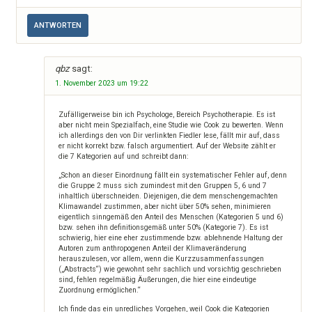
ANTWORTEN
qbz
sagt:
1. November 2023 um 19:22
Zufälligerweise bin ich Psychologe, Bereich Psychotherapie. Es ist
aber nicht mein Spezialfach, eine Studie wie Cook zu bewerten. Wenn
ich allerdings den von Dir verlinkten Fiedler lese, fällt mir auf, dass
er nicht korrekt bzw. falsch argumentiert. Auf der Website zählt er
die 7 Kategorien auf und schreibt dann:
„Schon an dieser Einordnung fällt ein systematischer Fehler auf, denn
die Gruppe 2 muss sich zumindest mit den Gruppen 5, 6 und 7
inhaltlich überschneiden. Diejenigen, die dem menschengemachten
Klimawandel zustimmen, aber nicht über 50% sehen, minimieren
eigentlich sinngemäß den Anteil des Menschen (Kategorien 5 und 6)
bzw. sehen ihn definitionsgemäß unter 50% (Kategorie 7). Es ist
schwierig, hier eine eher zustimmende bzw. ablehnende Haltung der
Autoren zum anthropogenen Anteil der Klimaveränderung
herauszulesen, vor allem, wenn die Kurzzusammenfassungen
(„Abstracts“) wie gewohnt sehr sachlich und vorsichtig geschrieben
sind, fehlen regelmäßig Äußerungen, die hier eine eindeutige
Zuordnung ermöglichen.“
Ich finde das ein unredliches Vorgehen, weil Cook die Kategorien