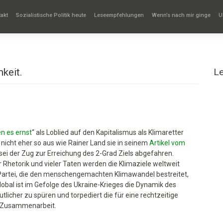
akt
Sozialistische Politik heute
Leseempfehlungen
Wenn’s nach mir ginge
U
keit.
L
n es ernst
“ als Loblied auf den Kapitalismus als Klimaretter
t nicht eher so aus wie Rainer Land sie in seinem
Artikel vom
, sei der Zug zur Erreichung des 2-Grad Ziels abgefahren.
 Rhetorik und vieler Taten werden die Klimaziele weltweit
e Partei, die den menschengemachten Klimawandel bestreitet,
obal ist im Gefolge des Ukraine-Krieges die Dynamik des
cher zu spüren und torpediert die für eine rechtzeitige
le Zusammenarbeit.