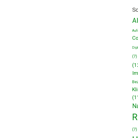
Sc
A
Auf
Co
Dip
(7)
(1
Im
Be
Kl
(1
N
R
(7)