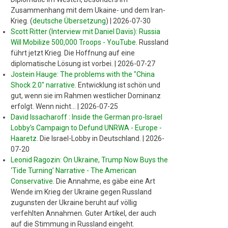
Zusammenhang mit dem Ukaine- und dem Iran-
Krieg. (
deutsche Übersetzung
)
|
2026-07-30
Scott Ritter (Interview mit Daniel Davis): Russia
Will Mobilize 500,000 Troops - YouTube
.
Russland
führt jetzt Krieg. Die Hoffnung auf eine
diplomatische Lösung ist vorbei.
|
2026-07-27
Jostein Hauge: The problems with the "China
Shock 2.0" narrative
.
Entwicklung ist schön und
gut, wenn sie im Rahmen westlicher Dominanz
erfolgt. Wenn nicht...
|
2026-07-25
David Issacharoff : Inside the German pro-Israel
Lobby's Campaign to Defund UNRWA - Europe -
Haaretz
.
Die Israel-Lobby in Deutschland.
|
2026-
07-20
Leonid Ragozin: On Ukraine, Trump Now Buys the
‘Tide Turning’ Narrative - The American
Conservative
.
Die Annahme, es gäbe eine Art
Wende im Krieg der Ukraine gegen Russland
zugunsten der Ukraine beruht auf völlig
verfehlten Annahmen. Guter Artikel, der auch
auf die Stimmung in Russland eingeht.