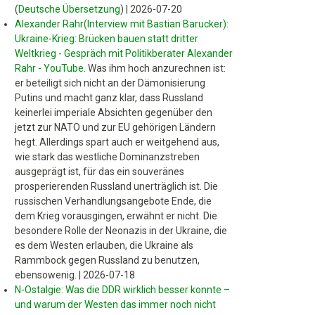
(
Deutsche Übersetzung
)
|
2026-07-20
Alexander Rahr(Interview mit Bastian Barucker):
Ukraine-Krieg: Brücken bauen statt dritter
Weltkrieg - Gespräch mit Politikberater Alexander
Rahr - YouTube
.
Was ihm hoch anzurechnen ist:
er beteiligt sich nicht an der Dämonisierung
Putins und macht ganz klar, dass Russland
keinerlei imperiale Absichten gegenüber den
jetzt zur NATO und zur EU gehörigen Ländern
hegt. Allerdings spart auch er weitgehend aus,
wie stark das westliche Dominanzstreben
ausgeprägt ist, für das ein souveränes
prosperierenden Russland unerträglich ist. Die
russischen Verhandlungsangebote Ende, die
dem Krieg vorausgingen, erwähnt er nicht. Die
besondere Rolle der Neonazis in der Ukraine, die
es dem Westen erlauben, die Ukraine als
Rammbock gegen Russland zu benutzen,
ebensowenig.
|
2026-07-18
N-Ostalgie: Was die DDR wirklich besser konnte –
und warum der Westen das immer noch nicht