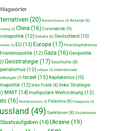
hlagwörter
lternativen
(20)
Assange
(6)
Antisemitismus
(5)
China
(16)
Coronakritik
(9)
rüstung
(5)
ronapolitik
(12)
Deutschland
(10)
Debatte
(6)
Europa
(17)
EU
(13)
Finanzkapitalismus
lomatie
(5)
Gaza
(16)
Friedenspolitik
(12)
Geopolitik
Geostrategie
(17)
2)
Geschichte
(8)
perialismus
(12)
internationale
Inflation
(5)
Israel
(15)
Kapitalismus
(10)
ziehungen
(7)
imapolitik
(12)
linke Strategie
linke Politik
(8)
MMT
(14)
multipolare Weltordnung
(12)
1)
ato
(16)
Palästina
(8)
Neoliberalismus
(5)
Propaganda
(5)
ussland
(49)
Sanktionen
(8)
Sozialismus
Ukraine
(19)
Staatsaufgaben
(14)