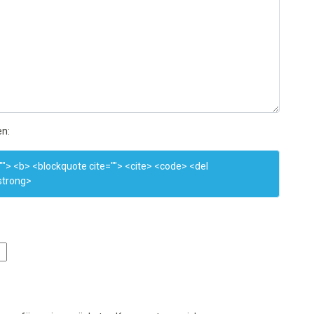
en:
e=""> <b> <blockquote cite=""> <cite> <code> <del
strong>