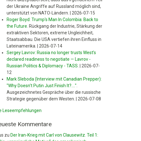
der Ukraine Angriffe auf Russland möglich sind,
unterstützt von NATO-Ländern.
|
2026-07-15
Roger Boyd: Trump's Man In Colombia: Back to
the Future
.
Rückgang der Industrie, Stärkung der
extraktiven Sektoren, extreme Ungleichheit,
Staatsabbau. Die USA vertiefen ihren Einfluss in
Lateinamerika.
|
2026-07-14
Sergey Lavrov: Russia no longer trusts West’s
declared readiness to negotiate — Lavrov -
Russian Politics & Diplomacy - TASS
.
|
2026-07-
12
Mark Sleboda (Interview mit Canadian Prepper):
"Why Doesn't Putin Just Finish It?...."
.
Ausgezeichnetes Gespräche über die russische
Strategie gegenüber dem Westen.
|
2026-07-08
le Leseempfehlungen
eueste Kommentare
us
zu
Der Iran-Krieg mit Carl von Clausewitz. Teil 1: