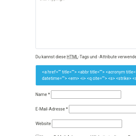
Du kannst diese
HTML
-Tags und -Attribute verwend
<a href="" title=""> <abbr title=""> <acronym titl
datetime=""> <em> <i> <q cite=""> <s> <strike> <
Name
*
E-Mail-Adresse
*
Website