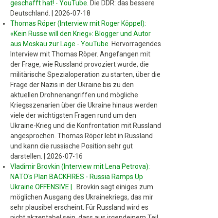
geschafft hat! - YouTube
.
Die DDR: das bessere
Deutschland.
|
2026-07-18
Thomas Röper (Interview mit Roger Köppel):
«Kein Russe will den Krieg»: Blogger und Autor
aus Moskau zur Lage - YouTube
.
Hervorragendes
Interview mit Thomas Röper. Angefangen mit
der Frage, wie Russland provoziert wurde, die
militärische Spezialoperation zu starten, über die
Frage der Nazis in der Ukraine bis zu den
aktuellen Drohnenangriffen und mögliche
Kriegsszenarien über die Ukraine hinaus werden
viele der wichtigsten Fragen rund um den
Ukraine-Krieg und die Konfrontation mit Russland
angesprochen. Thomas Röper lebt in Russland
und kann die russische Position sehr gut
darstellen.
|
2026-07-16
Vladimir Brovkin (Interview mit Lena Petrova):
NATO's Plan BACKFIRES - Russia Ramps Up
Ukraine OFFENSIVE |
.
Brovkin sagt einiges zum
möglichen Ausgang des Ukrainekriegs, das mir
sehr plausibel erscheint. Für Russland wird es
nicht akzeptabel sein, dass aus irgendeinem Teil