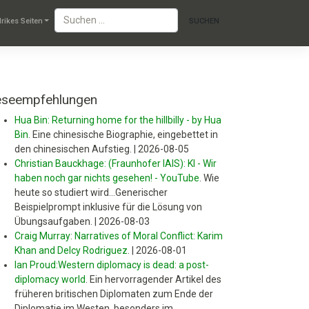
lrikes Seiten
eseempfehlungen
Hua Bin: Returning home for the hillbilly - by Hua
Bin
.
Eine chinesische Biographie, eingebettet in
den chinesischen Aufstieg.
|
2026-08-05
Christian Bauckhage: (Fraunhofer IAIS): KI - Wir
haben noch gar nichts gesehen! - YouTube
.
Wie
heute so studiert wird...Generischer
Beispielprompt inklusive für die Lösung von
Übungsaufgaben.
|
2026-08-03
Craig Murray: Narratives of Moral Conflict: Karim
Khan and Delcy Rodriguez
.
|
2026-08-01
Ian Proud:Western diplomacy is dead: a post-
diplomacy world
.
Ein hervorragender Artikel des
früheren britischen Diplomaten zum Ende der
Diplomatie im Westen, besonders im