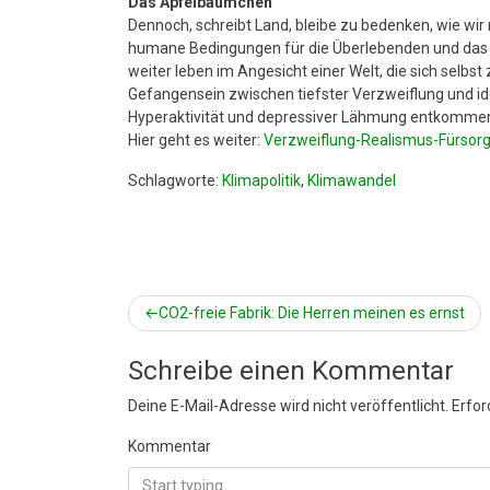
Das Apfelbäumchen
Dennoch, schreibt Land, bleibe zu bedenken, wie w
humane Bedingungen für die Überlebenden und das l
weiter leben im Angesicht einer Welt, die sich selbs
Gefangensein zwischen tiefster Verzweiflung und id
Hyperaktivität und depressiver Lähmung entkomme
Hier geht es weiter:
Verzweiflung-Realismus-Fürsorgl
Schlagworte:
Klimapolitik
,
Klimawandel
Beitragsnavigation
CO2-freie Fabrik: Die Herren meinen es ernst
Schreibe einen Kommentar
Deine E-Mail-Adresse wird nicht veröffentlicht.
Erfor
Kommentar