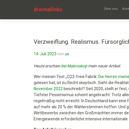
Zum
Inhalt
dreimallinks
Über uns
Kont
springen
Verzweiflung. Realismus. Fürsorglich
14. Juli 2023
von
us
Heute erschien
bei Makroskop
mein neuer Artikel.
Wer meinen Text „CO2-freie Fabrik:
Die Herren meine
gelesen hat, ist zu Recht skeptisch. Sieht die Realitä
November 2022
beschreibt? Seit 2020, stellt er fest
Tiefster Pessimismus scheint angebracht: Trotz aller
regelmäßig nicht erreicht. In Deutschland kann ein
auf mehr als 20 % der Wählerstimmen hoffen. Und gl
Wettbewerbs zwischen den Großmächten immer deutli
Energiewende erforderliche intensive internationa